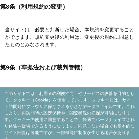
第8条（利用規約の変更）
当サイトは、必要と判断した場合、本規約を変更すること
ができます。規約変更後の利用は、変更後の規約に同意し
たものとみなされます。
第9条（準拠法および裁判管轄）
本規約は、日本法に準拠します。また、本サービスに関連
このサイトでは、利用者の利便性向上やサービスの改善を目的とし
する紛争については、東京地方裁判所を専属的合意管轄裁
て、クッキー（Cookie）を使用しています。クッキーとは、サイ
判所とします。
ト訪問時にブラウザに保存される小さなデータファイルです。これ
により、再訪問時の設定保持や、閲覧状況の把握が可能になりま
す。クッキーの使用に同意することで、快適でパーソナライズされ
た体験を提供できるようになります。同意しない場合でも基本的な
第10条（その他）
サイト閲覧は可能ですが、一部機能に制限が生じる場合がありま