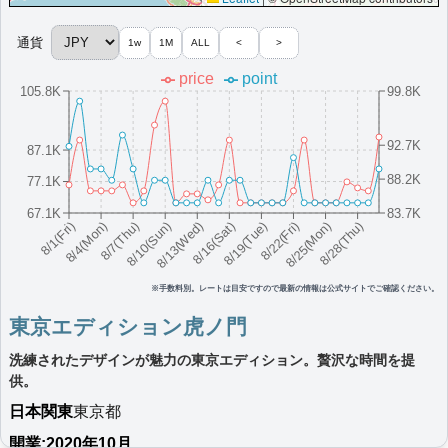
More...
通貨
1w
1M
ALL
<
>
ザ・プリンスギャラリー 東京紀尾井町，ラ
price
point
グジュアリーコレクションホテル
105.8K
99.8K
東京の5つ星ホテル。美しい景色、豪華な客室、最高級レストラ
ン、屋内プール、スパを提供。
92.7K
87.1K
日本
関東
東京都
最低価格目安:￥
63,504
情報サイ
開業:2016
88.2K
77.1K
JPY
ト:princeoftravel.com
年
67.1K
83.7K
Marriott Bonvoyで価格をみる
楽天トラベルのプランをみる
8/16(Sat)
8/10(Sun)
8/25(Mon)
8/4(Mon)
8/19(Tue)
8/13(Wed)
8/28(Thu)
8/7(Thu)
8/22(Fri)
8/1(Fri)
プラチナエリート特典：
ウェルカムギフト朝食選択可,ラウンジアクセス有
（ラウンジ設置ホテルのみ）,客室アップグレード有（スイート含む）
その他情報：
クラブラウンジ:クラブレベル客室のみアクセス可,温浴施設
※手数料別。レートは目安ですので最新の情報は公式サイトでご確認ください。
「SPA & FITNESS KIOI」のクラブフロア宿泊者無料
東京エディション虎ノ門
More...
洗練されたデザインが魅力の東京エディション。贅沢な時間を提
ザ・リッツ・カールトン東京
供。
東京の5つ星ホテル。エレガントな客室、クラブラウンジ、高級レ
日本
関東
東京都
ストランを完備。
開業:2020年10月