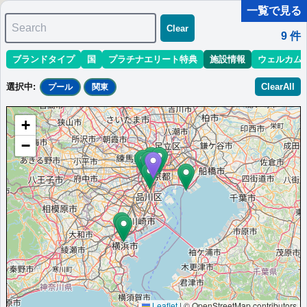
一覧で見る
Search
Clear
9
件
ブランドタイプ
国
プラチナエリート特典
施設情報
ウェルカム
マリオット最新情報
ホテル情報(アジア)
ホテル特典攻略
選択中
:
ClearAll
プール
関東
＜
＞
1 - 9 件 / 全 9 件
+
並び替え
:
最低価格目安
開業時期
エリア
地域
−
東京エディション虎ノ門
洗練されたデザインが魅力の東京エディション。贅沢な時間を提
供。
日本
関東
東京都
最低価格目安:￥
89,300
情報サイ
開業:2020年
JPY
ト:monsterism.net
10月
Marriott Bonvoyで価格をみる
楽天トラベルのプランをみる
プラチナエリート特典：
クラブラウンジなし,客室アップグレード有（スイー
ト含む）
Leaflet
|
© OpenStreetMap contributors