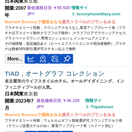
日本
関東
東京都
最低価格目安:￥
89,300 JPY
最低価格目安:￥
85,500
情報サイ
開業:2007
情報サイト:monsterism.net
JPY
ト:luxurytraveldiary.com
年
Marriott Bonvoyで価格をみる
Marriott Bonvoyで価格をみる
楽天トラベルのプランをみる
楽天トラベルのプランをみる
プラチナエリート特典：
ラウンジアクセスなし,客室アップグレード有（プラ
チナ以下スイート除外クラブフロア除外）,クラブフロアでラウンジアクセス,
プラチナエリート特典：
クラブラウンジなし,客室アップグレード有（スイート
プライベートラウンジ,専用コンシェルジュ,インルームアメニティ
含む）
その他情報：
温浴施設あり（ヒートエクスペリエンス※宿泊者無料）,プラチ
ナは朝食50%割引選択可※チタン以上で無料
More...
TIAD，オートグラフ コレクション
名古屋市のライフスタイルホテル。オールデイダイニング、イン
フィニティプールが人気。
日本
関東
東京都
最低価格目安:￥
36,100
情報サイ
開業:2023年7
JPY
ト:Tripadvisor
月
Marriott Bonvoyで価格をみる
楽天トラベルのプランをみる
プラチナエリート特典：
ウェルカムギフト朝食選択可,ラウンジアクセス有
（ラウンジ設置ホテルのみ）,客室アップグレード有（スイート含む）