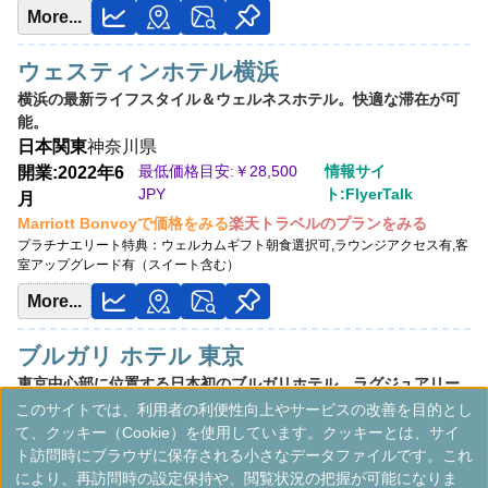
More...
ウェスティンホテル横浜
横浜の最新ライフスタイル＆ウェルネスホテル。快適な滞在が可
能。
日本
関東
神奈川県
最低価格目安:￥
28,500
情報サイ
開業:2022年6
JPY
ト:FlyerTalk
月
Marriott Bonvoyで価格をみる
楽天トラベルのプランをみる
プラチナエリート特典：
ウェルカムギフト朝食選択可,ラウンジアクセス有,客
室アップグレード有（スイート含む）
More...
ブルガリ ホテル 東京
東京中心部に位置する日本初のブルガリホテル。ラグジュアリー
なホスピタリティとレジデンスが特徴。
このサイトでは、利用者の利便性向上やサービスの改善を目的とし
日本
関東
東京都
て、クッキー（Cookie）を使用しています。クッキーとは、サイ
ト訪問時にブラウザに保存される小さなデータファイルです。これ
最低価格目安:
情報サイ
開業:2023年
により、再訪問時の設定保持や、閲覧状況の把握が可能になりま
￥
200,000 JPY
ト:headforpoints.com
4月