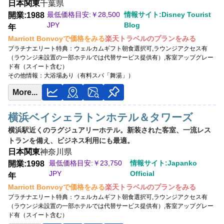
日本
関東
千葉県
最低価格目安:￥
28,500
情報サイト:Disney Tourist
開業:1988
JPY
Blog
年
Marriott Bonvoyで価格をみる
楽天トラベルのプランをみる
プラチナエリート特典：
ウェルカムギフト朝食選択可,ラウンジアクセス有
（ラウンジ未設置の一部ホテルでは代替サービス提供有）,客室アップグレー
ド有（スイート含む）
その他情報：
大浴場あり（有料スパ「舞湯」）
More...
横浜ベイシェラトンホテル＆タワーズ
横浜駅近くのラグジュアリーホテル。新装された客室、一流レス
トランを備え、ビジネス利用にも最適。
日本
関東
神奈川県
最低価格目安:￥
23,750
情報サイト:Japanko
開業:1998
JPY
Official
年
Marriott Bonvoyで価格をみる
楽天トラベルのプランをみる
プラチナエリート特典：
ウェルカムギフト朝食選択可,ラウンジアクセス有
（ラウンジ未設置の一部ホテルでは代替サービス提供有）,客室アップグレー
ド有（スイート含む）