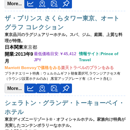
More...
ザ・プリンス さくらタワー東京、オート
グラフ コレクション
東京品川のラグジュアリーホテル。スパ、ジム、庭園、上質な料
理が特徴。
日本
関東
東京都
最低価格目安:￥
45,412
情報サイト:Prince of
開業:2013年9
JPY
Travel
月
Marriott Bonvoyで価格をみる
楽天トラベルのプランをみる
プラチナエリート特典：
ウェルカムギフト朝食選択可,ラウンジアクセス有
（ラウンジ設置ホテルのみ）,客室アップグレード有（スイート含む）
More...
シェラトン・グランデ・トーキョーベイ・
ホテル
東京ディズニーリゾート®・オフィシャルホテル。家族向け特典が
充実したコンテンポラリーなホテル。