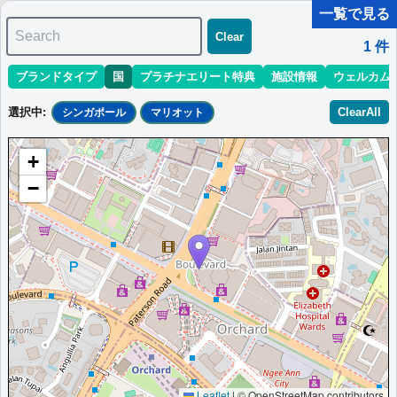
一覧で見る
Search
Clear
1
件
ブランドタイプ
国
プラチナエリート特典
施設情報
ウェルカム
マリオット最新情報
ホテル情報(アジア)
ホテル特典攻略
選択中
:
ClearAll
シンガポール
マリオット
＜
＞
1 - 1 件 / 全 1 件
+
並び替え
:
最低価格目安
開業時期
エリア
地域
−
シンガポール・マリオット・タンプラザ・
ホテル
シンガポールの中心に位置する5つ星ホテルで、屋外プール、フィ
ットネスセンター、受賞歴のあるレストランを備える。
シンガポール
シンガポール
最低価格目安:
情報サイ
開業:1982年（改
￥
333 SGD
ト:haruwari.com
装:2015年）
Marriott Bonvoyで価格をみる
プラチナエリート特典：
ウェルカムギフト朝食選択可,ラウンジアクセス有
Leaflet
|
© OpenStreetMap contributors