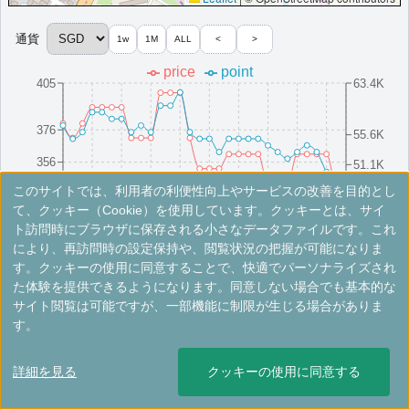
（一部ホテルラウンジ未設置）,客室アップグレード有（スイート含む）,エグ
ゼクティブラウンジでのイブニングカクテル提供
通貨
1w
1M
ALL
<
>
More...
price
point
405
63.4K
＜
＞
1 - 1 件 / 全 1 件
376
55.6K
356
51.1K
このサイトでは、利用者の利便性向上やサービスの改善を目的とし
336
46.6K
8/16(Sat)
8/10(Sun)
8/25(Mon)
8/4(Mon)
8/19(Tue)
8/13(Wed)
8/28(Thu)
8/7(Thu)
8/22(Fri)
8/1(Fri)
て、クッキー（Cookie）を使用しています。クッキーとは、サイ
ト訪問時にブラウザに保存される小さなデータファイルです。これ
により、再訪問時の設定保持や、閲覧状況の把握が可能になりま
※手数料別。レートは目安ですので最新の情報は公式サイトでご確認ください。
す。クッキーの使用に同意することで、快適でパーソナライズされ
た体験を提供できるようになります。同意しない場合でも基本的な
シンガポール・マリオット・タンプラザ・
サイト閲覧は可能ですが、一部機能に制限が生じる場合がありま
ホテル
す。
シンガポールの中心に位置する5つ星ホテルで、屋外プール、フィッ
詳細を見る
クッキーの使用に同意する
トネスセンター、受賞歴のあるレストランを備える。
シンガポール
シンガポール