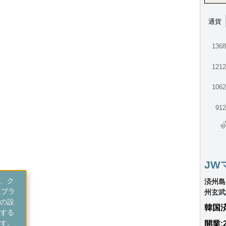
通貨
136
121
106
91
8/
JW
、ク
済州島
にブラ
州玄武
の設
韓国
する
す。
開業: