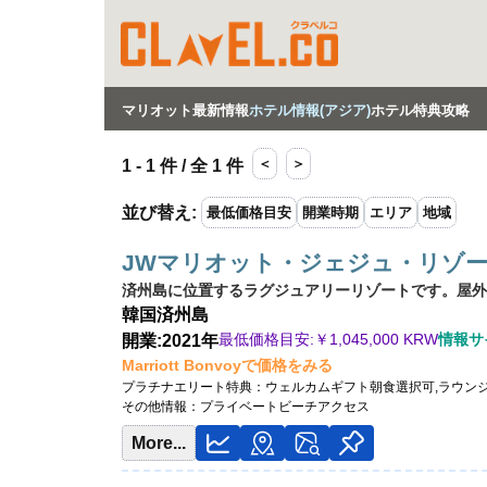
マリオット最新情報
ホテル情報(アジア)
ホテル特典攻略
＜
＞
1 - 1 件 / 全 1 件
並び替え
:
最低価格目安
開業時期
エリア
地域
JWマリオット・ジェジュ・リゾ
済州島に位置するラグジュアリーリゾートです。屋外
韓国
済州島
最低価格目安:￥
1,045,000 KRW
情報サイト
開業:2021年
Marriott Bonvoyで価格をみる
プラチナエリート特典：
ウェルカムギフト朝食選択可,ラウン
その他情報：
プライベートビーチアクセス
More...