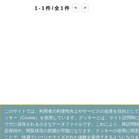
＜
＞
1 - 1 件 / 全 1 件
このサイトでは、利用者の利便性向上やサービスの改善を目的として
ッキー（Cookie）を使用しています。クッキーとは、サイト訪問時
ウザに保存される小さなデータファイルです。これにより、再訪問時
定保持や、閲覧状況の把握が可能になります。クッキーの使用に同意
ことで、快適でパーソナライズされた体験を提供できるようになりま