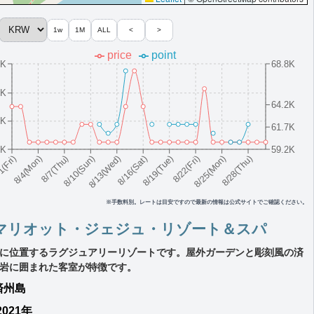
1w
1M
ALL
<
>
price
point
8K
68.8K
2K
64.2K
2K
61.7K
2K
59.2K
8/10(Sun)
8/19(Tue)
8/28(Thu)
8/7(Thu)
8/16(Sat)
8/25(Mon)
8/4(Mon)
8/13(Wed)
8/22(Fri)
1(Fri)
※手数料別。レートは目安ですので最新の情報は公式サイトでご確認ください。
マリオット・ジェジュ・リゾート＆スパ
に位置するラグジュアリーリゾートです。屋外ガーデンと彫刻風の済
岩に囲まれた客室が特徴です。
済州島
2021年