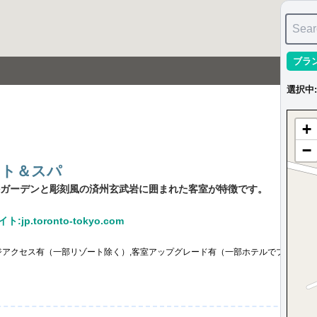
Sear
ブラ
選択中
:
+
−
ート＆スパ
ガーデンと彫刻風の済州玄武岩に囲まれた客室が特徴です。
:jp.toronto-tokyo.com
ジアクセス有（一部リゾート除く）,客室アップグレード有（一部ホテルでプラチナ