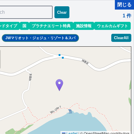
閉じる
ch
Clear
1
件
ンドタイプ
国
プラチナエリート特典
施設情報
ウェルカムギフト
ClearAll
JWマリオット・ジェジュ・リゾート＆スパ
以下スイート除外）
Leaflet
|
© OpenStreetMap contributors