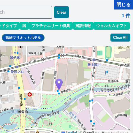
閉じる
ch
Clear
1
件
ンドタイプ
国
プラチナエリート特典
施設情報
ウェルカムギフト
ClearAll
高雄マリオットホテル
）,エグゼクティブラウンジでのイブニングカクテル提供
Leaflet
|
© OpenStreetMap contributors