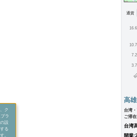
通貨
16.
10.
7.
3.
8/
高
、ク
台湾・
にブラ
ご滞在
の設
台湾
する
す。
開業: