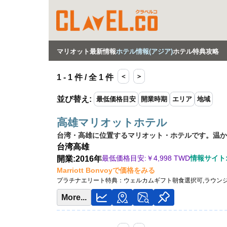
マリオット最新情報
ホテル情報(アジア)
ホテル特典攻略
＜
＞
1 - 1 件 / 全 1 件
並び替え
:
最低価格目安
開業時期
エリア
地域
高雄マリオットホテル
台湾・高雄に位置するマリオット・ホテルです。温か
台湾
高雄
最低価格目安:￥
4,998 TWD
情報サイト
開業:2016年
Marriott Bonvoyで価格をみる
プラチナエリート特典：
ウェルカムギフト朝食選択可,ラウン
More...