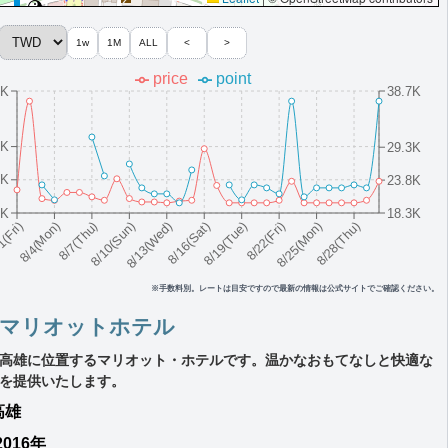
1w
1M
ALL
<
>
price
point
6K
38.7K
7K
29.3K
2K
23.8K
7K
18.3K
8/10(Sun)
8/19(Tue)
8/28(Thu)
8/7(Thu)
8/16(Sat)
8/25(Mon)
8/4(Mon)
8/13(Wed)
8/22(Fri)
1(Fri)
※手数料別。レートは目安ですので最新の情報は公式サイトでご確認ください。
雄マリオットホテル
高雄に位置するマリオット・ホテルです。温かなおもてなしと快適な
を提供いたします。
高雄
2016年