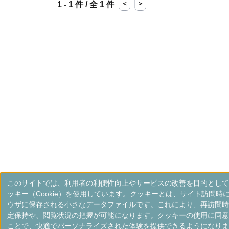
＜
＞
1 - 1 件 / 全 1 件
このサイトでは、利用者の利便性向上やサービスの改善を目的として
ッキー（Cookie）を使用しています。クッキーとは、サイト訪問時
ウザに保存される小さなデータファイルです。これにより、再訪問時
定保持や、閲覧状況の把握が可能になります。クッキーの使用に同意
ことで、快適でパーソナライズされた体験を提供できるようになりま