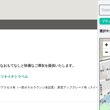
Sear
ブラ
選択中
:
+
−
なおもてなしと快適なご滞在を提供いたします。
:ツキイチトラベル
ジアクセス有（一部ホテルラウンジ未設置）,客室アップグレード有（スイート含む