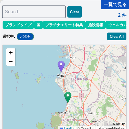
一覧で見る
Search
Clear
2
件
ブランドタイプ
国
プラチナエリート特典
施設情報
ウェルカム
マリオット最新情報
ホテル情報(アジア)
ホテル特典攻略
選択中
:
ClearAll
パタヤ
＜
＞
1 - 2 件 / 全 2 件
+
並び替え
:
最低価格目安
開業時期
エリア
地域
−
コートヤード・ノース・パタヤ
タイ・パタヤのスタイリッシュな当ホテルは、パタヤで人気の観
光スポットに近接しています。
タイ
パタヤ
最低価格目安:￥
2,660
情報サイ
開業:2020
THB
ト:syukalog.com
年
Marriott Bonvoyで価格をみる
プラチナエリート特典：
ラウンジアクセス有（ラウンジ設置ホテルのみ）,客
室アップグレード有（スイート含む）※ラウンジ有の場合「ラウンジ朝食」
固定,プライベートバトラーサービス
Leaflet
|
© OpenStreetMap contributors