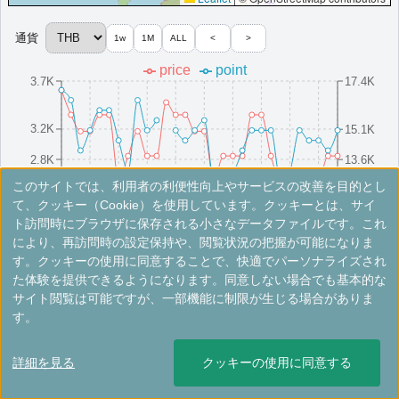
More...
通貨
1w
1M
ALL
<
>
ルネッサンス・パタヤ・リゾート＆スパ
price
point
3.7K
17.4K
パタヤの高級ビーチフロントリゾート、ルネッサンス・パタヤ・
リゾート＆スパで、息を呑むような景色をお楽しみください。
タイ
パタヤ
3.2K
15.1K
最低価格目安:￥
3,601
情報サイト:sho-
開業:2017
2.8K
13.6K
THB
design.net
年
このサイトでは、利用者の利便性向上やサービスの改善を目的とし
Marriott Bonvoyで価格をみる
2.5K
12.1K
8/16(Sat)
8/10(Sun)
8/25(Mon)
8/4(Mon)
8/19(Tue)
8/13(Wed)
8/28(Thu)
8/7(Thu)
8/22(Fri)
8/1(Fri)
て、クッキー（Cookie）を使用しています。クッキーとは、サイ
プラチナエリート特典：
ウェルカムギフト朝食選択可,ラウンジアクセス有
ト訪問時にブラウザに保存される小さなデータファイルです。これ
（一部リゾート除く）,客室アップグレード有（スイート含む）,R Barでのイ
ブニングカナッペとドリンク提供
により、再訪問時の設定保持や、閲覧状況の把握が可能になりま
※手数料別。レートは目安ですので最新の情報は公式サイトでご確認ください。
す。クッキーの使用に同意することで、快適でパーソナライズされ
More...
た体験を提供できるようになります。同意しない場合でも基本的な
コートヤード・ノース・パタヤ
サイト閲覧は可能ですが、一部機能に制限が生じる場合がありま
す。
タイ・パタヤのスタイリッシュな当ホテルは、パタヤで人気の観光
＜
＞
1 - 2 件 / 全 2 件
スポットに近接しています。
詳細を見る
クッキーの使用に同意する
タイ
パタヤ
開業:2020年