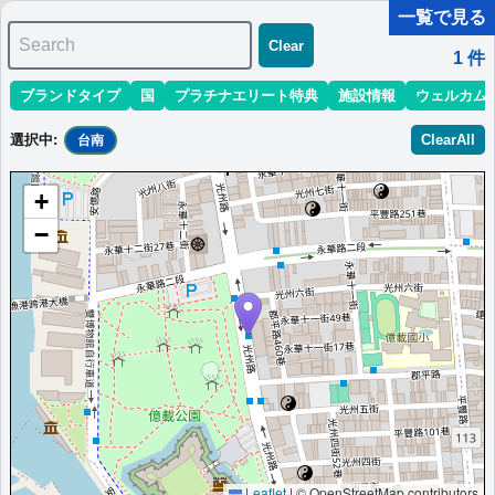
一覧で見る
Search
Clear
1
件
ブランドタイプ
国
プラチナエリート特典
施設情報
ウェルカム
マリオット最新情報
ホテル情報(アジア)
ホテル特典攻略
選択中
:
ClearAll
台南
＜
＞
1 - 1 件 / 全 1 件
+
並び替え
:
最低価格目安
開業時期
エリア
地域
−
アロフト・台南安平
台湾・台南に位置する個性派ホテルです。スタイリッシュな客
室、無料Wi-Fi、オールデイダイニングが魅力です。
台湾
台南
最低価格目安:￥
2,940
情報サイ
開業:2019
TWD
ト:en.itravelblog.net
年
Marriott Bonvoyで価格をみる
プラチナエリート特典：
ウェルカムギフト朝食選択可,クラブラウンジなし,客
室アップグレード有（一部ホテルでプラチナ以下スイート対象）,DJイベント
参加無料
Leaflet
|
© OpenStreetMap contributors