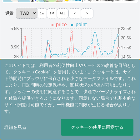
More...
通貨
1w
1M
ALL
<
>
price
point
＜
＞
1 - 1 件 / 全 1 件
5.5K
23.5K
20.5K
3.9K
17.5K
3K
14.5K
このサイトでは、利用者の利便性向上やサービスの改善を目的とし
2.2K
11.5K
8/16(Sat)
8/10(Sun)
8/25(Mon)
8/4(Mon)
8/19(Tue)
8/13(Wed)
8/28(Thu)
8/7(Thu)
8/22(Fri)
8/1(Fri)
て、クッキー（Cookie）を使用しています。クッキーとは、サイ
ト訪問時にブラウザに保存される小さなデータファイルです。これ
により、再訪問時の設定保持や、閲覧状況の把握が可能になりま
※手数料別。レートは目安ですので最新の情報は公式サイトでご確認ください。
す。クッキーの使用に同意することで、快適でパーソナライズされ
た体験を提供できるようになります。同意しない場合でも基本的な
アロフト・台南安平
サイト閲覧は可能ですが、一部機能に制限が生じる場合がありま
す。
台湾・台南に位置する個性派ホテルです。スタイリッシュな客室、
無料Wi-Fi、オールデイダイニングが魅力です。
詳細を見る
クッキーの使用に同意する
台湾
台南
開業:2019年