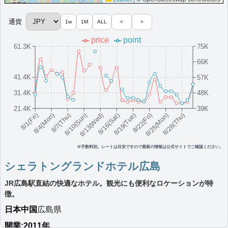
More...
通貨
1w
1M
ALL
<
>
フェアフィールド･バイ･マリオット･岡山
price
point
61.3K
75K
蒜山高原
66K
岡山県真庭市にあるモダンなホテル。無料Wi-Fiと24時間営業の
「The Market」を完備。
41.4K
57K
日本
中国
岡山県
31.4K
48K
最低価格目安:￥
8,264
情報サイ
開業:2022年
21.4K
39K
JPY
ト:avenir.chiffon.blog
11月
8/16(Sat)
8/10(Sun)
8/25(Mon)
8/4(Mon)
8/19(Tue)
8/13(Wed)
8/28(Thu)
8/7(Thu)
8/22(Fri)
8/1(Fri)
Marriott Bonvoyで価格をみる
楽天トラベルのプランをみる
プラチナエリート特典：
クラブラウンジなし,客室アップグレード有（スイー
ト未設置）
※手数料別。レートは目安ですので最新の情報は公式サイトでご確認ください。
More...
シェラトングランドホテル広島
JR広島駅直結の快適なホテル。観光にも便利なロケーションが特
フェアフィールド･バイ･マリオット･広島
徴。
世羅
日本
中国
広島県
広島・世羅町周辺の旅の拠点となるホテル。静かな環境、美味し
い料理、冒険が楽しめる。
開業:2011年