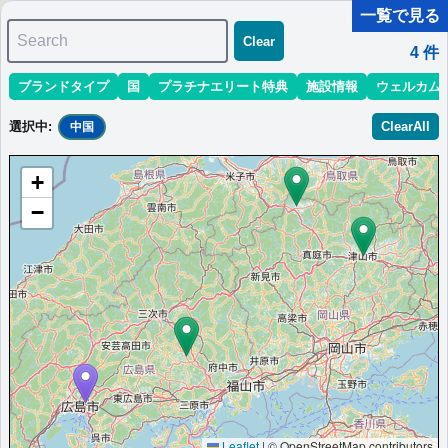
一覧で見る
Search
Clear
4
件
ブランドタイプ
国
プラチナエリート特典
施設情報
ウェルカム
マリオット最新情報
ホテル情報(アジア)
ホテル特典攻略
選択中
:
ClearAll
中国
＜
＞
1 - 4 件 / 全 4 件
+
並び替え
:
最低価格目安
開業時期
エリア
地域
−
シェラトングランドホテル広島
JR広島駅直結の快適なホテル。観光にも便利なロケーションが特
徴。
日本
中国
広島県
最低価格目安:￥
26,600
情報サイト:Seal the Deal
開業:2011
JPY
Travels
年
Marriott Bonvoyで価格をみる
楽天トラベルのプランをみる
プラチナエリート特典：
ウェルカムギフト朝食選択可,ラウンジアクセス有
（ラウンジ未設置の一部ホテルでは代替サービス提供有）,客室アップグレー
ド有（スイート含む）
Leaflet
|
© OpenStreetMap contributors