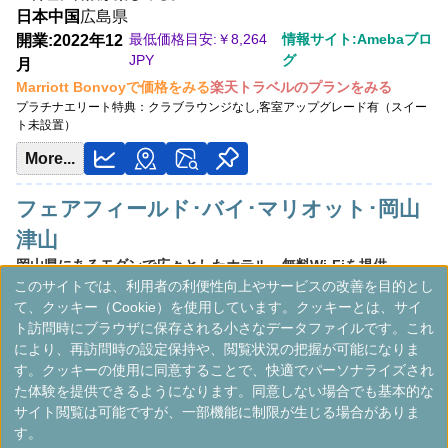
日本
中国
広島県
最低価格目安:￥
26,600 JPY
情報サイト:Seal the Deal Travels
最低価格目安:￥
8,264
情報サイト:Amebaブロ
開業:2022年12
JPY
グ
月
Marriott Bonvoyで価格をみる
Marriott Bonvoyで価格をみる
楽天トラベルのプランをみる
楽天トラベルのプランをみる
プラチナエリート特典：
クラブラウンジなし,客室アップグレード有（スイー
プラチナエリート特典：
ウェルカムギフト朝食選択可,ラウンジアクセス有（ラ
ト未設置）
ウンジ未設置の一部ホテルでは代替サービス提供有）,客室アップグレード有
（スイート含む）
More...
フェアフィールド･バイ･マリオット･岡山
津山
岡山県にあるモダンで広々としたホテル。無料Wi-Fiを提供。
このサイトでは、利用者の利便性向上やサービスの改善を目的とし
日本
中国
岡山県
て、クッキー（Cookie）を使用しています。クッキーとは、サイ
最低価格目安:￥
8,264
情報サイ
開業:2023年4
ト訪問時にブラウザに保存される小さなデータファイルです。これ
JPY
ト:jprimetravel.com
月
により、再訪問時の設定保持や、閲覧状況の把握が可能になりま
Marriott Bonvoyで価格をみる
楽天トラベルのプランをみる
す。クッキーの使用に同意することで、快適でパーソナライズされ
プラチナエリート特典：
クラブラウンジなし,客室アップグレード有（スイー
た体験を提供できるようになります。同意しない場合でも基本的な
ト未設置）
サイト閲覧は可能ですが、一部機能に制限が生じる場合がありま
More...
す。