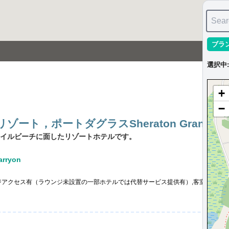
Sear
ブラ
選択中
:
+
−
ポートダグラスSheraton Grand Mirage
イルビーチに面したリゾートホテルです。
rryon
ジアクセス有（ラウンジ未設置の一部ホテルでは代替サービス提供有）,客室アップ