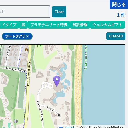
閉じる
ch
Clear
1
件
ンドタイプ
国
プラチナエリート特典
施設情報
ウェルカムギフト
ClearAll
ポートダグラス
 Resort
グレード有（スイート含む）,ウェルカムドリンク（到着時）
Leaflet
|
© OpenStreetMap contributors