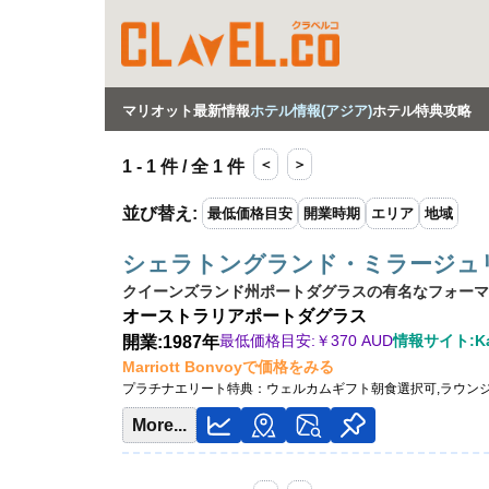
マリオット最新情報
ホテル情報(アジア)
ホテル特典攻略
＜
＞
1 - 1 件 / 全 1 件
並び替え
:
最低価格目安
開業時期
エリア
地域
シェラトングランド・ミラージュリゾート，
クイーンズランド州ポートダグラスの有名なフォーマ
オーストラリア
ポートダグラス
最低価格目安:￥
370 AUD
情報サイト:Ka
開業:1987年
Marriott Bonvoyで価格をみる
プラチナエリート特典：
ウェルカムギフト朝食選択可,ラウン
More...