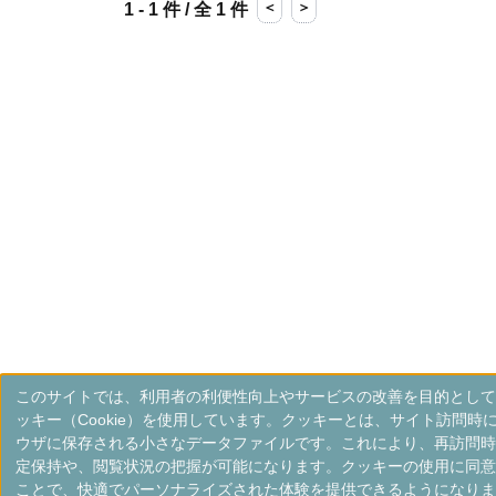
＜
＞
1 - 1 件 / 全 1 件
このサイトでは、利用者の利便性向上やサービスの改善を目的として
ッキー（Cookie）を使用しています。クッキーとは、サイト訪問時
ウザに保存される小さなデータファイルです。これにより、再訪問時
定保持や、閲覧状況の把握が可能になります。クッキーの使用に同意
ことで、快適でパーソナライズされた体験を提供できるようになりま