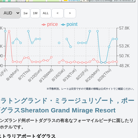
1w
1M
ALL
<
>
price
point
6K
57.8K
53.2K
5K
50.7K
90
90
48.2K
8/10(Sun)
8/19(Tue)
8/28(Thu)
8/7(Thu)
8/16(Sat)
8/25(Mon)
8/4(Mon)
8/13(Wed)
8/22(Fri)
1(Fri)
※手数料別。レートは目安ですので最新の情報は公式サイトでご確認ください。
ェラトングランド・ミラージュリゾート，ポー
ラスSheraton Grand Mirage Resort
ンズランド州ポートダグラスの有名なフォーマイルビーチに面したリ
ホテルです。
ストラリア
ポートダグラス