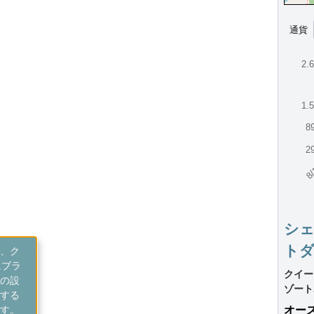
通貨
2.
1.
8
2
8/
シ
トダグ
、ク
にブラ
クイー
の設
ゾート
する
す。
オー