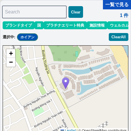
一覧で見る
Search
Clear
1
件
ブランドタイプ
国
プラチナエリート特典
施設情報
ウェルカム
マリオット最新情報
ホテル情報(アジア)
ホテル特典攻略
選択中
:
ClearAll
ホイアン
＜
＞
1 - 1 件 / 全 1 件
+
並び替え
:
最低価格目安
開業時期
エリア
地域
−
ダナン・マリオット・リゾート＆スパ、ノ
ンヌオックビーチヴィラ
ダナンのリゾートでくつろぎの時間を。広々としたヴィラからは
美しい庭園と海の景色が楽しめる。
ベトナム
ホイアン
最低価格目安:￥
7,220,000
情報サイ
開業:2024
VND
ト:travelersnavi.com
年
Marriott Bonvoyで価格をみる
プラチナエリート特典：
ウェルカムギフト朝食選択可,ラウンジアクセス有
Leaflet
|
© OpenStreetMap contributors