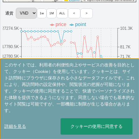
（一部ホテルラウンジ未設置）,客室アップグレード有（スイート含む）,M
Clubラウンジ・シェフテーブル体験
その他情報：
ノンヌオックビーチ隣接,大理石彫刻庭園
通貨
1w
1M
ALL
<
>
More...
price
point
27274.5K
101.3K
＜
＞
1 - 1 件 / 全 1 件
17780.5K
81.7K
12780.5K
71.7K
このサイトでは、利用者の利便性向上やサービスの改善を目的とし
7780.5K
61.7K
8/16(Sat)
8/10(Sun)
8/25(Mon)
8/4(Mon)
8/19(Tue)
8/13(Wed)
8/28(Thu)
8/7(Thu)
8/22(Fri)
8/1(Fri)
て、クッキー（Cookie）を使用しています。クッキーとは、サイ
ト訪問時にブラウザに保存される小さなデータファイルです。これ
により、再訪問時の設定保持や、閲覧状況の把握が可能になりま
※手数料別。レートは目安ですので最新の情報は公式サイトでご確認ください。
す。クッキーの使用に同意することで、快適でパーソナライズされ
た体験を提供できるようになります。同意しない場合でも基本的な
ダナン・マリオット・リゾート＆スパ、ノ
サイト閲覧は可能ですが、一部機能に制限が生じる場合がありま
ンヌオックビーチヴィラ
す。
ダナンのリゾートでくつろぎの時間を。広々としたヴィラからは美
詳細を見る
クッキーの使用に同意する
しい庭園と海の景色が楽しめる。
ベトナム
ホイアン