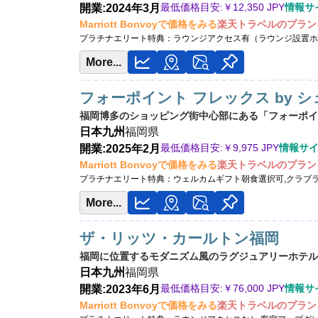
最低価格目安:￥
12,350 JPY
情報サイト
開業:2024年3月
Marriott Bonvoyで価格をみる
楽天トラベルのプラン
プラチナエリート特典：
ラウンジアクセス有（ラウンジ設置ホ
More...
フォーポイント フレックス by 
福岡博多のショッピング街中心部にある「フォーポイン
日本
九州
福岡県
最低価格目安:￥
9,975 JPY
情報サイト:
開業:2025年2月
Marriott Bonvoyで価格をみる
楽天トラベルのプラン
プラチナエリート特典：
ウェルカムギフト朝食選択可,クラブ
More...
ザ・リッツ・カールトン福岡
福岡に位置するモダニズム風のラグジュアリーホテル
日本
九州
福岡県
最低価格目安:￥
76,000 JPY
情報サイ
開業:2023年6月
Marriott Bonvoyで価格をみる
楽天トラベルのプラン