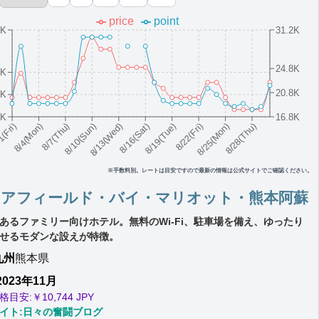
price
point
3K
31.2K
24.8K
9K
20.8K
9K
9K
16.8K
8/10(Sun)
8/19(Tue)
8/28(Thu)
8/7(Thu)
8/16(Sat)
8/25(Mon)
8/4(Mon)
8/13(Wed)
8/22(Fri)
1(Fri)
※手数料別。レートは目安ですので最新の情報は公式サイトでご確認ください。
ェアフィールド・バイ・マリオット・熊本阿蘇
あるファミリー向けホテル。無料のWi-Fi、駐車場を備え、ゆったり
せるモダンな設えが特徴。
九州
熊本県
2023年11月
格目安:￥
10,744 JPY
イト:日々の奮闘ブログ