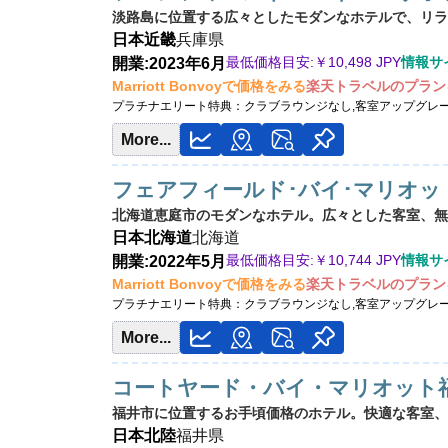
淡路島に位置する広々としたモダンなホテルで、リラ
日本
近畿
兵庫県
最低価格目安:￥
10,498 JPY
情報サイ
開業:2023年6月
Marriott Bonvoyで価格をみる
楽天トラベルのプラン
プラチナエリート特典：
クラブラウンジなし,客室アップグレ
More...
フェアフィールド･バイ･マリオッ
北海道恵庭市のモダンなホテル。広々とした客室、無料
日本
北海道
北海道
最低価格目安:￥
10,744 JPY
情報サイト
開業:2022年5月
Marriott Bonvoyで価格をみる
楽天トラベルのプラン
プラチナエリート特典：
クラブラウンジなし,客室アップグレ
More...
コートヤード・バイ・マリオット
福井市に位置するお手頃価格のホテル。快適な客室、ビ
日本
北陸
福井県