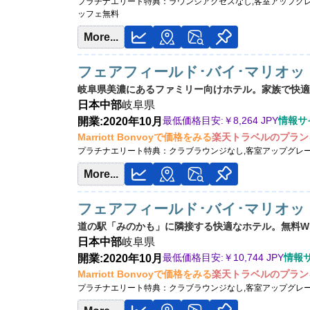
プラチナエリート特典：
ラウンジアクセスなし,客室アップグ
ッフェ無料
More...
フェアフィールド･バイ･マリオッ
岐阜県美濃にあるファミリー向けホテル。家族で快適
日本
中部
岐阜県
最低価格目安:￥
8,264 JPY
情報サイ
開業:2020年10月
Marriott Bonvoyで価格をみる
楽天トラベルのプラン
プラチナエリート特典：
クラブラウンジなし,客室アップグレ
More...
フェアフィールド･バイ･マリオッ
道の駅「みのかも」に隣接する快適なホテル。無料Wi
日本
中部
岐阜県
最低価格目安:￥
10,744 JPY
情報サイ
開業:2020年10月
Marriott Bonvoyで価格をみる
楽天トラベルのプラン
プラチナエリート特典：
クラブラウンジなし,客室アップグレ