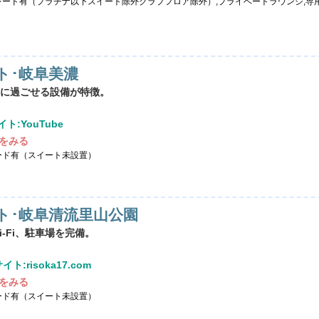
レード有（プラチナ以下スイート除外クラブフロア除外）,プライベートラウンジ,専
ト･岐阜美濃
に過ごせる設備が特徴。
ト:YouTube
をみる
ード有（スイート未設置）
ト･岐阜清流里山公園
-Fi、駐車場を完備。
ト:risoka17.com
をみる
ード有（スイート未設置）