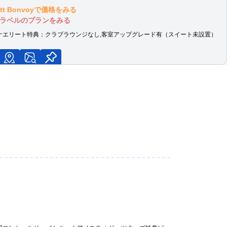
iott Bonvoyで価格をみる
ラベルのプランをみる
朝食」固定
ナエリート特典：
クラブラウンジなし,客室アップグレード有（スイート未設置）