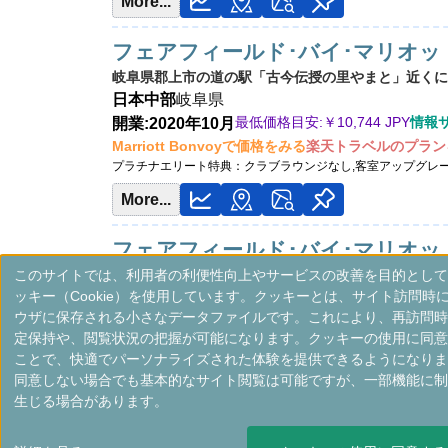
More...
フェアフィールド･バイ･マリオッ
岐阜県郡上市の道の駅「古今伝授の里やまと」近くにあ
日本
中部
岐阜県
最低価格目安:￥
10,744 JPY
情報サイ
開業:2020年10月
Marriott Bonvoyで価格をみる
楽天トラベルのプラン
プラチナエリート特典：
クラブラウンジなし,客室アップグレ
More...
フェアフィールド･バイ･マリオッ
このサイトでは、利用者の利便性向上やサービスの改善を目的として
高山市のお手頃価格のホテル。快適な客室やマーケット
ッキー（Cookie）を使用しています。クッキーとは、サイト訪問時
日本
中部
岐阜県
ウザに保存される小さなデータファイルです。これにより、再訪問時
最低価格目安:￥
8,264 JPY
情報サイト:
開業:2021年8月
定保持や、閲覧状況の把握が可能になります。クッキーの使用に同意
Marriott Bonvoyで価格をみる
楽天トラベルのプラン
ことで、快適でパーソナライズされた体験を提供できるようになりま
プラチナエリート特典：
クラブラウンジなし,客室アップグレ
同意しない場合でも基本的なサイト閲覧は可能ですが、一部機能に制
More...
生じる場合があります。