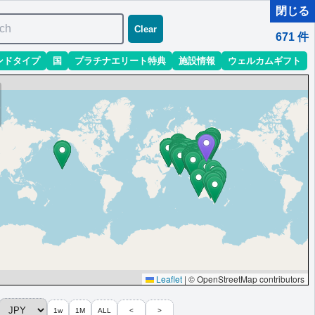
閉じる
ch
Clear
671
件
ンドタイプ
国
プラチナエリート特典
施設情報
ウェルカムギフト
Leaflet
|
© OpenStreetMap contributors
1w
1M
ALL
<
>