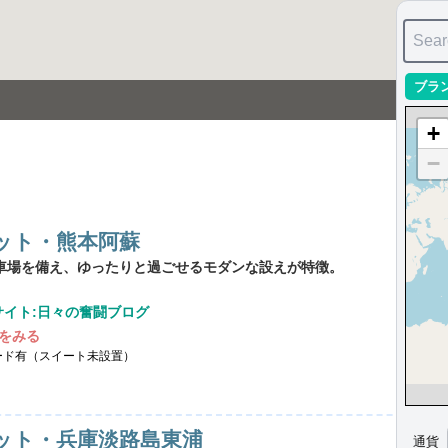
Sear
ブラ
+
−
ット・熊本阿蘇
駐車場を備え、ゆったりと過ごせるモダンな設えが特徴。
サイト:日々の奮闘ブログ
をみる
ード有（スイート未設置）
ット・兵庫淡路島東浦
通貨