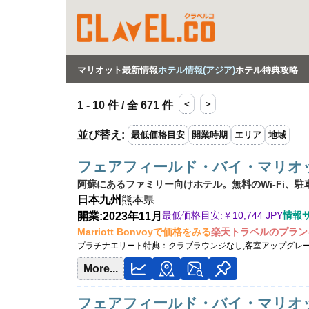
マリオット最新情報
ホテル情報(アジア)
ホテル特典攻略
＜
＞
1 - 10 件 / 全 671 件
並び替え
:
最低価格目安
開業時期
エリア
地域
フェアフィールド・バイ・マリオ
阿蘇にあるファミリー向けホテル。無料のWi-Fi、
日本
九州
熊本県
最低価格目安:￥
10,744 JPY
情報
開業:2023年11月
Marriott Bonvoyで価格をみる
楽天トラベルのプラン
プラチナエリート特典：
クラブラウンジなし,客室アップグレ
More...
フェアフィールド・バイ・マリオ