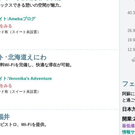
ックスできる憩いの空間が魅力。
40.
ト:Amebaブログ
をみる
26.
ード有（スイート未設置）
19.
12.
8/
ト･北海道えにわ
Wi-Fiを完備し、快適な滞在が可能。
:Veronika's Adventure
フ
をみる
ード有（スイート未設置）
阿蘇に
と過ご
日本
福井
開業:
ストロ、Wi-Fiを提供。
最低価
情報サ