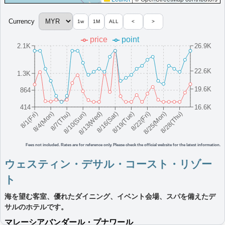
その他情報：
マングローブ保全ツアー,オーガニックファーム提携
Currency
1w
1M
ALL
<
>
More...
price
point
2.1K
26.9K
ウェスティン・クアラルンプール
ウェルネスアメニティ、レストラン、プール、フィットネスセン
22.6K
ター、イベントスペースを備えたクアラルンプールのホテルで
1.3K
す。
19.6K
864
マレーシア
クアラルンプール
最低価格目安:￥
456 MYR
情報サイト:sin-blog
開業:2003年
414
16.6K
8/16(Sat)
8/10(Sun)
8/25(Mon)
8/4(Mon)
8/19(Tue)
8/13(Wed)
8/28(Thu)
8/7(Thu)
8/22(Fri)
8/1(Fri)
Marriott Bonvoyで価格をみる
プラチナエリート特典：
ウェルカムギフト朝食選択可,ラウンジアクセス有,客
室アップグレード有（スイート含む）,ヘブンリーベッド・カスタマイズサー
ビス
Fees not included. Rates are for reference only. Please check the official website for the latest information.
More...
ウェスティン・デサル・コースト・リゾー
ト
ウェスティン・ランカウイ・リゾート＆ス
海を望む客室、優れたダイニング、イベント会場、スパを備えたデ
パ
サルのホテルです。
ビジネスやグループ旅行に最適なラングカウイのビーチフロント
マレーシア
バンダール・プナワール