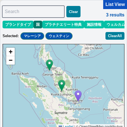
List View
Search
Clear
3
results
ブランドタイプ
国
プラチナエリート特典
施設情報
ウェルカム
マリオット最新情報
ホテル情報(アジア)
ホテル特典攻略
Selected
:
ClearAll
マレーシア
ウェスティン
＜
＞
1 - 3 of 3 results
+
Sort
:
最低価格目安
開業時期
エリア
地域
−
ウェスティン・デサル・コースト・リゾー
ト
海を望む客室、優れたダイニング、イベント会場、スパを備えた
デサルのホテルです。
マレーシア
バンダール・プナワール
最低価格目安:￥
580 MYR
情報サイト:risoka17.com
開業:2019年
Marriott Bonvoyで価格をみる
プラチナエリート特典：
ウェルカムギフト朝食選択可,ラウンジアクセス有,客
室アップグレード有（スイート含む）,クラブラウンジ・サンセットカクテル
タイム
Leaflet
|
© OpenStreetMap contributors