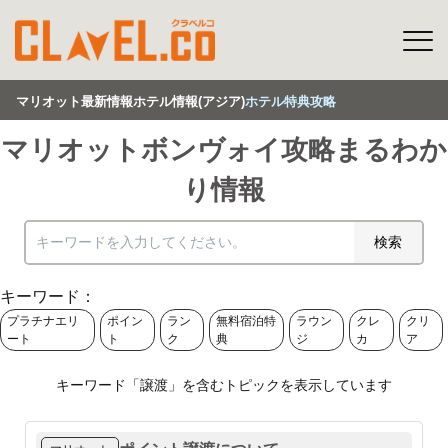
マリオット最新情報
ホテル情報(アジア)
ホテル特典攻略
マリオットボンヴォイ攻略まるわか
り情報
検索
キーワード：
プラチナエリ
ポイン
ラン
無料宿泊特
ラウン
クレ
クリ
ート
ト
ク
典
ジ
カ
ア
キーワード「
譲渡
」を含むトピックを表示しています