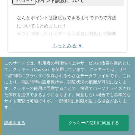
ポイント譲渡について
マリオット
なんとポイントは譲渡もできるようですので方法
についてまとめました！
ギフトで使ったりステータス会員に移動して特典
を享受したりするのがよさそうですね！
もっとみる ▼
ポイント譲渡基本ルール]
このサイトでは、利用者の利便性向上やサービスの改善を目的とし
・双方がマリオット会員（登録から
て、クッキー（Cookie）を使用しています。クッキーとは、サイ
譲渡可
60日以上経過）
ト訪問時にブラウザに保存される小さなデータファイルです。これ
能条件
・アカウントが正常状態（過去90日
により、再訪問時の設定保持や、閲覧状況の把握が可能になりま
間に獲得/利用実績あり）
す。クッキーの使用に同意することで、快適でパーソナライズされ
た体験を提供できるようになります。同意しない場合でも基本的な
年間上
・譲渡側：100,000ポイント
サイト閲覧は可能ですが、一部機能に制限が生じる場合がありま
限
・受取側：500,000ポイント
す。
単位/手
・1,000ポイント単位
数料
・手数料無料
詳細を見る
クッキーの使用に同意する
・非活動アカウントへの譲渡（ポイ
禁止事