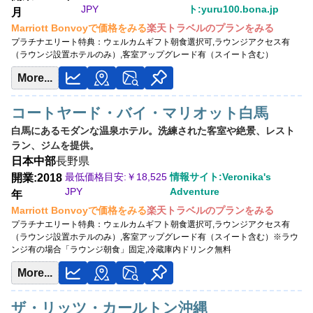
JPY
ト:yuru100.bona.jp
月
Marriott Bonvoyで価格をみる
楽天トラベルのプランをみる
プラチナエリート特典：
ウェルカムギフト朝食選択可,ラウンジアクセス有
（ラウンジ設置ホテルのみ）,客室アップグレード有（スイート含む）
More...
コートヤード・バイ・マリオット白馬
白馬にあるモダンな温泉ホテル。洗練された客室や絶景、レスト
ラン、ジムを提供。
日本
中部
長野県
最低価格目安:￥
18,525
情報サイト:Veronika's
開業:2018
JPY
Adventure
年
Marriott Bonvoyで価格をみる
楽天トラベルのプランをみる
プラチナエリート特典：
ウェルカムギフト朝食選択可,ラウンジアクセス有
（ラウンジ設置ホテルのみ）,客室アップグレード有（スイート含む）※ラウ
ンジ有の場合「ラウンジ朝食」固定,冷蔵庫内ドリンク無料
More...
ザ・リッツ・カールトン沖縄