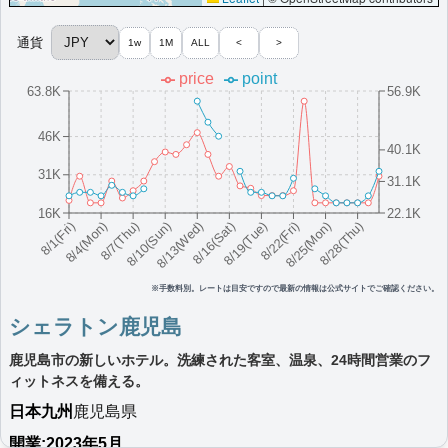
More...
通貨
1w
1M
ALL
<
>
神戸ベイシェラトン ホテル＆タワーズ
price
point
63.8K
56.9K
神戸に位置するモダンなホテル。レストラン、屋内プール、スパ
を提供。
46K
日本
近畿
兵庫県
40.1K
最低価格目安:￥
15,580
情報サイト:老後のあれやこ
開業:1992
31K
31.1K
JPY
れや
年
Marriott Bonvoyで価格をみる
楽天トラベルのプランをみる
16K
22.1K
8/16(Sat)
8/10(Sun)
8/25(Mon)
8/4(Mon)
8/19(Tue)
8/13(Wed)
8/28(Thu)
8/7(Thu)
8/22(Fri)
8/1(Fri)
プラチナエリート特典：
ウェルカムギフト朝食選択可,ラウンジアクセス有
（ラウンジ未設置の一部ホテルでは代替サービス提供有）,客室アップグレー
ド有（スイート含む）
その他情報：
温泉大浴場あり（七余庵・宿泊者無料）
※手数料別。レートは目安ですので最新の情報は公式サイトでご確認ください。
More...
シェラトン鹿児島
鹿児島市の新しいホテル。洗練された客室、温泉、24時間営業のフ
シェラトン沖縄サンマリーナリゾート
ィットネスを備える。
沖縄にあるホテル内プールと東シナ海の景色が人気の4つ星ビーチ
日本
九州
鹿児島県
フロントホテル。
日本
沖縄
沖縄県
開業:2023年5月