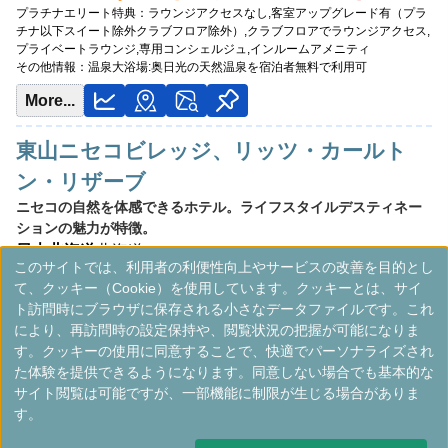
プラチナエリート特典：
ラウンジアクセスなし,客室アップグレード有（プラ
チナ以下スイート除外クラブフロア除外）,クラブフロアでラウンジアクセス,
プライベートラウンジ,専用コンシェルジュ,インルームアメニティ
その他情報：
温泉大浴場:奥日光の天然温泉を宿泊者無料で利用可
More...
東山ニセコビレッジ、リッツ・カールト
ン・リザーブ
ニセコの自然を体感できるホテル。ライフスタイルデスティネー
ションの魅力が特徴。
日本
北海道
北海道
このサイトでは、利用者の利便性向上やサービスの改善を目的とし
最低価格目安:￥
53,200
情報サイ
開業:2020年12
て、クッキー（Cookie）を使用しています。クッキーとは、サイ
JPY
ト:ogurigo.jp
月
ト訪問時にブラウザに保存される小さなデータファイルです。これ
Marriott Bonvoyで価格をみる
楽天トラベルのプランをみる
により、再訪問時の設定保持や、閲覧状況の把握が可能になりま
プラチナエリート特典：
ラウンジアクセスなし,客室アップグレード有（プラ
す。クッキーの使用に同意することで、快適でパーソナライズされ
チナ以下スイート除外クラブフロア除外）,クラブフロアでラウンジアクセス,
た体験を提供できるようになります。同意しない場合でも基本的な
プライベートラウンジ,専用コンシェルジュ,インルームアメニティ
サイト閲覧は可能ですが、一部機能に制限が生じる場合がありま
More...
す。