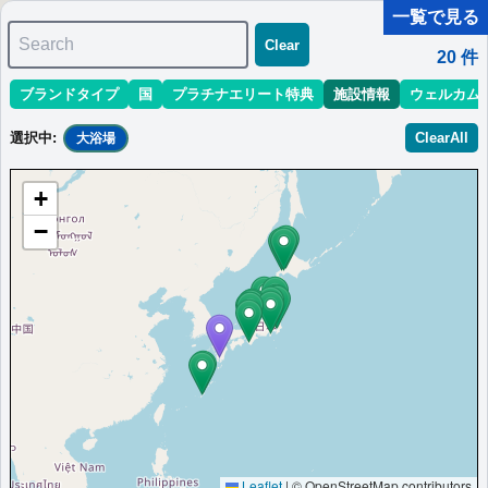
一覧で見る
Search
Clear
20
件
ブランドタイプ
国
プラチナエリート特典
施設情報
ウェルカム
マリオット最新情報
ホテル情報(アジア)
ホテル特典攻略
選択中
:
ClearAll
大浴場
＜
＞
1 - 10 件 / 全 20 件
+
並び替え
:
最低価格目安
開業時期
エリア
地域
−
シェラトン鹿児島
鹿児島市の新しいホテル。洗練された客室、温泉、24時間営業の
フィットネスを備える。
日本
九州
鹿児島県
最低価格目安:
情報サイト:Seal the Deal
開業:2023年
￥
19,000 JPY
Travels
5月
Marriott Bonvoyで価格をみる
楽天トラベルのプランをみる
プラチナエリート特典：
ウェルカムギフト朝食選択可,ラウンジアクセス有
（ラウンジ未設置の一部ホテルでは代替サービス提供有）,客室アップグレー
ド有（スイート含む）
Leaflet
|
© OpenStreetMap contributors