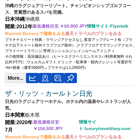
沖縄のラグジュアリーリゾート。チャンピオンシップゴルフコー
ス、受賞歴のあるスパを完備。
日本
沖縄
沖縄県
最低価格目安:￥
60,800 JPY
情報サイト:Flyertalk
開業:2012年
Marriott Bonvoyで価格をみる
楽天トラベルのプランをみる
プラチナエリート特典：
ラウンジアクセスなし,客室アップグレード有（プラ
チナ以下スイート除外クラブフロア除外）,クラブフロアでラウンジアクセス,
プライベートラウンジ,専用コンシェルジュ,インルームアメニティ
その他情報：
温浴施設あり（ヒートエクスペリエンス※スパ利用者無料 それ
以外3千円）,ウェルカムギフト:ドリンク・駐車券・館内クレジット等選択可
<br>朝食（通常5900円→プラチナは1人2900円​）
More...
ザ・リッツ・カールトン日光
日光のラグジュアリーホテル。ホテル内の温泉やレストランが人
気。
日本
関東
栃木県
最低価格目安:
情報サイ
開業:2020年
￥
104,500 JPY
ト:luxurytraveldiary.com
7月
Marriott Bonvoyで価格をみる
楽天トラベルのプランをみる