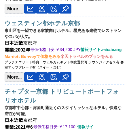
More...
ウェスティン都ホテル京都
東山区を一望できる家族向けホテル。歴史ある建物でレストラン
やスパが人気。
日本
近畿
京都府
最低価格目安:￥
34,200 JPY
情報サイト:miraie.org
開業:2002年
Marriott Bonvoyで価格をみる
楽天トラベルのプランをみる
プラチナエリート特典：
ウェルカムギフト朝食選択可,ラウンジアクセス有,客
室アップグレード有（スイート含む）
More...
チャプター京都 トリビュートポートフォ
リオホテル
京都市中心部・河原町通近くのスタイリッシュなホテル。快適な
滞在が可能。
日本
近畿
京都府
最低価格目安:￥
17,100
情報サイ
開業:2021年6