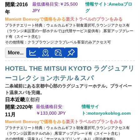
最低価格目安:￥
25,500
情報サイト:Amebaブロ
開業:2016
最低価格目安:￥
19,000 JPY
JPY
グ
年
情報サイト:Seal the Deal Travels
Marriott Bonvoyで価格をみる
楽天トラベルのプランをみる
Marriott Bonvoyで価格をみる
プラチナエリート特典：
ウェルカムギフト朝食選択可,ラウンジアクセス有
楽天トラベルのプランをみる
（ラウンジ未設置の一部ホテルでは代替サービス提供有）,客室アップグレー
プラチナエリート特典：
ド有（スイート含む）
ウェルカムギフト朝食選択可,ラウンジアクセス有（ラ
ウンジ未設置の一部ホテルでは代替サービス提供有）,客室アップグレード有
その他情報：
クラブラウンジ:クラブレベル客室のみアクセス可
（スイート含む）
More...
HOTEL THE MITSUI KYOTO ラグジュアリ
ーコレクションホテル＆スパ
二条城前にある京都中心部のラグジュアリーホテル。プライベー
ト温泉スパを完備。
日本
近畿
京都府
最低価格目安:
情報サイ
開業:2020年
￥
133,000 JPY
ト:motoryokoblog.com
11月
Marriott Bonvoyで価格をみる
楽天トラベルのプランをみる
プラチナエリート特典：
ウェルカムギフト朝食選択可,ラウンジアクセス有
（ラウンジ設置ホテルのみ）,客室アップグレード有（スイート含む）
その他情報：
温泉スパ「サーマルスプリング」あり（宿泊者無料）