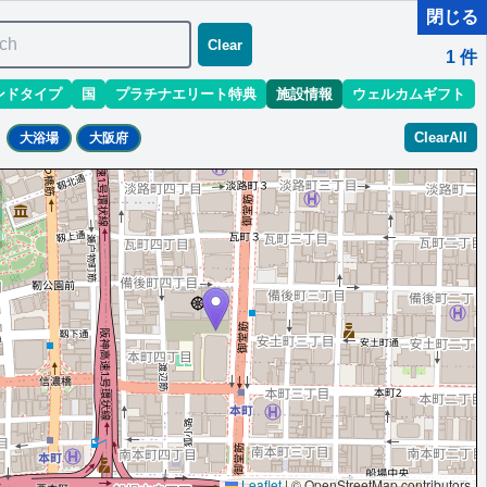
閉じる
ch
Clear
1
件
ンドタイプ
国
プラチナエリート特典
施設情報
ウェルカムギフト
ClearAll
大浴場
大阪府
※ラウンジ有の場合「ラウンジ朝食」固定
Leaflet
|
© OpenStreetMap contributors