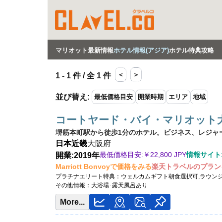
マリオット最新情報
ホテル情報(アジア)
ホテル特典攻略
＜
＞
1 - 1 件 / 全 1 件
並び替え
:
最低価格目安
開業時期
エリア
地域
コートヤード・バイ・マリオット
堺筋本町駅から徒歩1分のホテル。ビジネス、レジャ
日本
近畿
大阪府
最低価格目安:￥
22,800 JPY
情報サイト:Pr
開業:2019年
Marriott Bonvoyで価格をみる
楽天トラベルのプラン
プラチナエリート特典：
ウェルカムギフト朝食選択可,ラウン
その他情報：
大浴場･露天風呂あり
More...