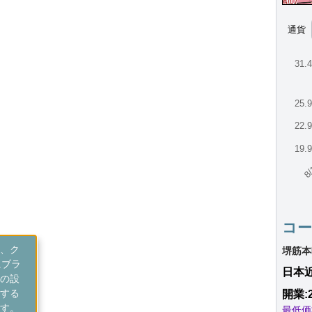
通貨
31.
25.
22.
19.
8/
コ
、ク
堺筋本
にブラ
日本
の設
する
開業:
す。
最低価