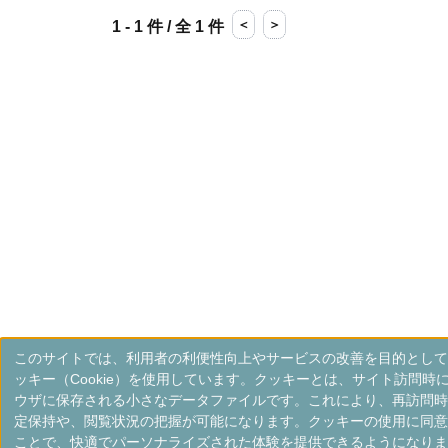
＜
＞
1 - 1 件 / 全 1 件
このサイトでは、利用者の利便性向上やサービスの改善を目的として
ッキー（Cookie）を使用しています。クッキーとは、サイト訪問時
ウザに保存される小さなデータファイルです。これにより、再訪問時
定保持や、閲覧状況の把握が可能になります。クッキーの使用に同意
ことで、快適でパーソナライズされた体験を提供できるようになりま