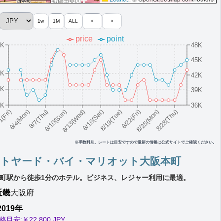
1w
1M
ALL
<
>
price
point
4K
48K
45K
9K
42K
9K
39K
9K
36K
8/10(Sun)
8/19(Tue)
8/28(Thu)
8/7(Thu)
8/16(Sat)
8/25(Mon)
8/4(Mon)
8/13(Wed)
8/22(Fri)
1(Fri)
※手数料別。レートは目安ですので最新の情報は公式サイトでご確認ください。
ートヤード・バイ・マリオット大阪本町
町駅から徒歩1分のホテル。ビジネス、レジャー利用に最適。
近畿
大阪府
2019年
格目安:￥
22,800 JPY