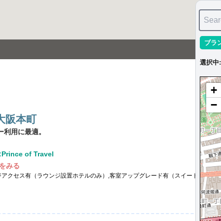
Sear
ブラ
選択中
:
+
−
大阪本町
ー利用に最適。
ince of Travel
をみる
ジアクセス有（ラウンジ設置ホテルのみ）,客室アップグレード有（スイート含む）