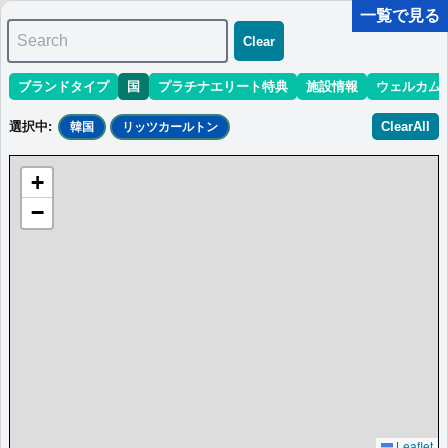
一覧で見る
Search
Clear
ブランドタイプ
国
プラチナエリート特典
施設情報
ウェルカム
マリオット最新情報
ホテル情報(アジア)
ホテル特典攻略
選択中
:
ClearAll
韓国
リッツカールトン
＜
＞
0 件
+
並び替え
:
最低価格目安
開業時期
エリア
地域
−
＜
＞
0 件
Leaflet