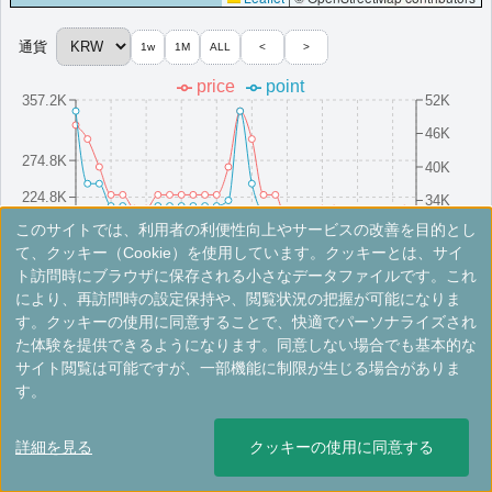
（一部ホテルラウンジ未設置）,客室アップグレード有（スイート含む）
その他情報：
済州島大型リゾート内,テーマパーク隣接
通貨
1w
1M
ALL
<
>
More...
price
point
357.2K
52K
大邱マリオットホテル
46K
大邱に位置する高級ホテルです。モダンな客室、屋内プール、複
274.8K
数のレストランを備えております。
40K
韓国
大邱
224.8K
34K
最低価格目安:￥
218,500 KRW
情報サイト:ameblo
開業:2017年
このサイトでは、利用者の利便性向上やサービスの改善を目的とし
174.8K
28K
Marriott Bonvoyで価格をみる
8/16(Sat)
8/10(Sun)
8/25(Mon)
8/4(Mon)
8/19(Tue)
8/13(Wed)
8/28(Thu)
8/7(Thu)
8/22(Fri)
8/1(Fri)
て、クッキー（Cookie）を使用しています。クッキーとは、サイ
プラチナエリート特典：
ウェルカムギフト朝食選択可,ラウンジアクセス有
ト訪問時にブラウザに保存される小さなデータファイルです。これ
（一部ホテルラウンジ未設置）,客室アップグレード有（スイート含む）
により、再訪問時の設定保持や、閲覧状況の把握が可能になりま
More...
※手数料別。レートは目安ですので最新の情報は公式サイトでご確認ください。
す。クッキーの使用に同意することで、快適でパーソナライズされ
た体験を提供できるようになります。同意しない場合でも基本的な
ジェジュ・シンワ・ワールド・マリオッ
サイト閲覧は可能ですが、一部機能に制限が生じる場合がありま
ト・リゾート
す。
＜
＞
1 - 2 件 / 全 2 件
済州島に位置するリゾートです。豪華な客室、美しい景観、レスト
詳細を見る
クッキーの使用に同意する
ラン、プール、イベントスペースが充実しております。
韓国
済州島