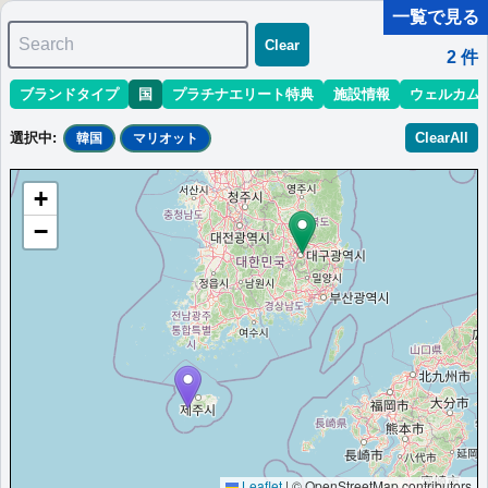
一覧で見る
Search
Clear
2
件
ブランドタイプ
国
プラチナエリート特典
施設情報
ウェルカム
マリオット最新情報
ホテル情報(アジア)
ホテル特典攻略
選択中
:
ClearAll
韓国
マリオット
＜
＞
1 - 2 件 / 全 2 件
+
並び替え
:
最低価格目安
開業時期
エリア
地域
−
ジェジュ・シンワ・ワールド・マリオッ
ト・リゾート
済州島に位置するリゾートです。豪華な客室、美しい景観、レス
トラン、プール、イベントスペースが充実しております。
韓国
済州島
最低価格目安:￥
180,500
情報サイ
開業:2018
KRW
ト:manoago.com
年
Marriott Bonvoyで価格をみる
プラチナエリート特典：
ウェルカムギフト朝食選択可,ラウンジアクセス有
Leaflet
|
© OpenStreetMap contributors