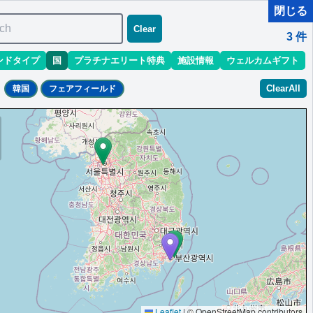
閉じる
ch
Clear
3
件
ンドタイプ
国
プラチナエリート特典
施設情報
ウェルカムギフト
ClearAll
韓国
フェアフィールド
Leaflet
|
© OpenStreetMap contributors