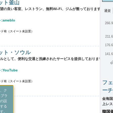
ット釜山
の良い客室、レストラン、無料Wi-Fi、ジムが整っております。
通貨
ameblo
266.
ード有（スイート未設置）
211.
176.
ット・ソウル
141.
8/
ルとして、便利な交通と洗練されたサービスを提供しております。
YouTube
ード有（スイート未設置）
フ
ーチ
、ク
にブラ
金海国
の設
上レス
する
す。
韓国