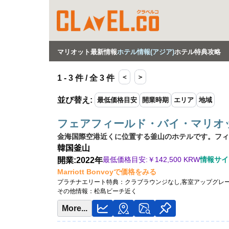
マリオット最新情報
ホテル情報(アジア)
ホテル特典攻略
＜
＞
1 - 3 件 / 全 3 件
並び替え
:
最低価格目安
開業時期
エリア
地域
フェアフィールド・バイ・マリオ
金海国際空港近くに位置する釜山のホテルです。フィ
韓国
釜山
最低価格目安:￥
142,500 KRW
情報サイト:
開業:2022年
Marriott Bonvoyで価格をみる
プラチナエリート特典：
クラブラウンジなし,客室アップグレ
その他情報：
松島ビーチ近く
More...