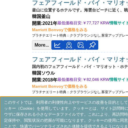
フェアフィールド・バイ・マリオ
釜山に位置するホテルです。海雲台ビーチに近く、眺望
韓国
釜山
最低価格目安:￥
77,727 KRW
情報サイト:
開業:2021年
Marriott Bonvoyで価格をみる
プラチナエリート特典：
クラブラウンジなし,客室アップグレ
More...
フェアフィールド・バイ・マリオ
国内初のフェアフィールド・バイ・マリオット・ホテ
韓国
ソウル
最低価格目安:￥
82,046 KRW
情報サイト:
開業:2018年
Marriott Bonvoyで価格をみる
プラチナエリート特典：
クラブラウンジなし,客室アップグレ
More...
このサイトでは、利用者の利便性向上やサービスの改善を目的として
ッキー（Cookie）を使用しています。クッキーとは、サイト訪問時
ウザに保存される小さなデータファイルです。これにより、再訪問時
定保持や、閲覧状況の把握が可能になります。クッキーの使用に同意
＜
＞
1 - 3 件 / 全 3 件
ことで、快適でパーソナライズされた体験を提供できるようになりま