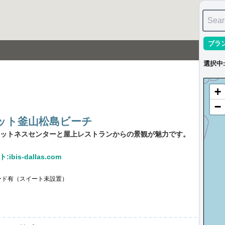
Sear
ブラ
選択中
:
+
−
ット釜山松島ビーチ
ットネスセンターと屋上レストランからの景観が魅力です。
ibis-dallas.com
ード有（スイート未設置）