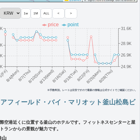
1w
1M
ALL
<
>
price
point
9K
31.6K
28.9K
6K
26.9K
6K
6K
24.9K
8/10(Sun)
8/19(Tue)
8/28(Thu)
8/7(Thu)
8/16(Sat)
8/25(Mon)
8/4(Mon)
8/13(Wed)
8/22(Fri)
1(Fri)
※手数料別。レートは目安ですので最新の情報は公式サイトでご確認ください。
ェアフィールド・バイ・マリオット釜山松島ビ
際空港近くに位置する釜山のホテルです。フィットネスセンターと屋
トランからの景観が魅力です。
釜山