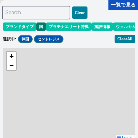
一覧で見る
Search
Clear
ブランドタイプ
国
プラチナエリート特典
施設情報
ウェルカム
マリオット最新情報
ホテル情報(アジア)
ホテル特典攻略
選択中
:
ClearAll
韓国
セントレジス
＜
＞
0 件
+
並び替え
:
最低価格目安
開業時期
エリア
地域
−
＜
＞
0 件
Leaflet