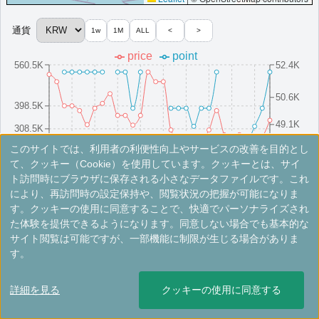
室アップグレード有（スイート含む）
その他情報：
ヘブンリースパ
通貨
1w
1M
ALL
<
>
More...
price
point
560.5K
52.4K
ウェスティンジョソンソウル
明洞近くに位置するソウルのホテルです。豪華な客室と一流のサ
50.6K
398.5K
ービスで贅沢なご滞在をお楽しみいただけます。
49.1K
韓国
ソウル
308.5K
最低価格目安:
情報サイ
開業:1914年（リブラン
このサイトでは、利用者の利便性向上やサービスの改善を目的とし
218.5K
47.6K
￥
288,000 KRW
ト:fishand.tips
ド:2020年）
8/16(Sat)
8/10(Sun)
8/25(Mon)
8/4(Mon)
8/19(Tue)
8/13(Wed)
8/28(Thu)
8/7(Thu)
8/22(Fri)
8/1(Fri)
て、クッキー（Cookie）を使用しています。クッキーとは、サイ
Marriott Bonvoyで価格をみる
ト訪問時にブラウザに保存される小さなデータファイルです。これ
プラチナエリート特典：
ウェルカムギフト朝食選択可,ラウンジアクセス有,客
により、再訪問時の設定保持や、閲覧状況の把握が可能になりま
室アップグレード有（スイート含む）
※手数料別。レートは目安ですので最新の情報は公式サイトでご確認ください。
す。クッキーの使用に同意することで、快適でパーソナライズされ
た体験を提供できるようになります。同意しない場合でも基本的な
More...
ウェスティンジョソン釜山
サイト閲覧は可能ですが、一部機能に制限が生じる場合がありま
す。
釜山にある5つ星ホテルです。豪華な客室、ウェルネスアメニティ、
レストラン、プール、ジム、イベント会場を備えております。
＜
＞
1 - 2 件 / 全 2 件
詳細を見る
クッキーの使用に同意する
韓国
釜山
開業:1978年（リブランド:2021年）