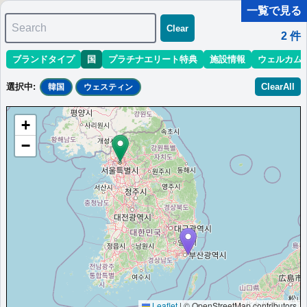
一覧で見る
Search
Clear
2
件
ブランドタイプ
国
プラチナエリート特典
施設情報
ウェルカム
マリオット最新情報
ホテル情報(アジア)
ホテル特典攻略
選択中
:
ClearAll
韓国
ウェスティン
＜
＞
1 - 2 件 / 全 2 件
+
並び替え
:
最低価格目安
開業時期
エリア
地域
−
ウェスティンジョソン釜山
釜山にある5つ星ホテルです。豪華な客室、ウェルネスアメニテ
ィ、レストラン、プール、ジム、イベント会場を備えておりま
す。
韓国
釜山
最低価格目安:
情報サイ
開業:1978年（リブラ
￥
209,000 KRW
ト:toronto-
ンド:2021年）
tokyo.com
Marriott Bonvoyで価格をみる
プラチナエリート特典：
ウェルカムギフト朝食選択可,ラウンジアクセス有,客
Leaflet
|
© OpenStreetMap contributors