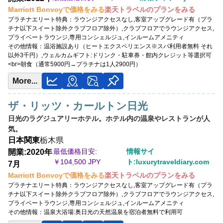
最低価格目安:￥
76,000 JPY
Marriott Bonvoyで価格をみる
楽天トラベルのプランをみる
情報サイト:note.com
プラチナエリート特典：
ラウンジアクセスなし,客室アップグレード有（プラ
チナ以下スイート除外クラブフロア除外）,クラブフロアでラウンジアクセス,
Marriott Bonvoyで価格をみる
プライベートラウンジ,専用コンシェルジュ,インルームアメニティ
楽天トラベルのプランをみる
その他情報：
温浴施設あり（ヒートエクスペリエンス※スパ利用者無料 それ
以外3千円）,ウェルカムギフト:ドリンク・駐車券・館内クレジット等選択可
プラチナエリート特典：
ラウンジアクセスなし,客室アップグレード有（プラチ
<br>朝食（通常5900円→プラチナは1人2900円​）
ナ以下スイート除外クラブフロア除外）,プライベートラウンジ,専用コンシェル
ジュ,インルームアメニティ,リッツキッズ特典ビュッフェ無料
More...
ザ・リッツ・カールトン日光
日光のラグジュアリーホテル。ホテル内の温泉やレストランが人
気。
日本
関東
栃木県
最低価格目安:
情報サイ
開業:2020年
￥
104,500 JPY
ト:luxurytraveldiary.com
7月
Marriott Bonvoyで価格をみる
楽天トラベルのプランをみる
プラチナエリート特典：
ラウンジアクセスなし,客室アップグレード有（プラ
チナ以下スイート除外クラブフロア除外）,クラブフロアでラウンジアクセス,
プライベートラウンジ,専用コンシェルジュ,インルームアメニティ
その他情報：
温泉大浴場:奥日光の天然温泉を宿泊者無料で利用可