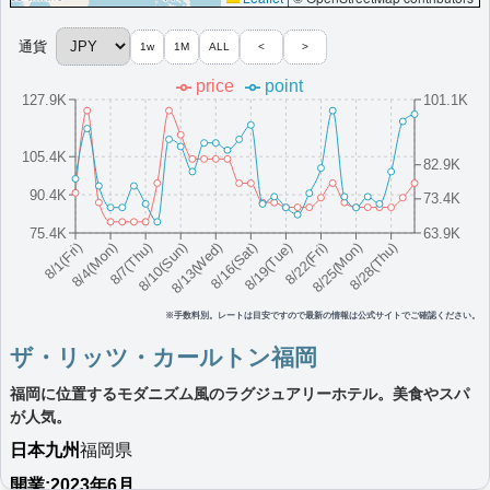
More...
通貨
1w
1M
ALL
<
>
ザ・リッツ・カールトン京都
price
point
127.9K
101.1K
京都にある静寂に包まれたラグジュアリーな隠れ家。他にはない
贅沢な滞在を提供。
日本
近畿
京都府
105.4K
82.9K
最低価格目安:
情報サイト:gokujo-kozure-
開業:2014
90.4K
73.4K
￥
95,000 JPY
tabi.com
年
Marriott Bonvoyで価格をみる
楽天トラベルのプランをみる
75.4K
63.9K
8/16(Sat)
8/10(Sun)
8/25(Mon)
8/4(Mon)
8/19(Tue)
8/13(Wed)
8/28(Thu)
8/7(Thu)
8/22(Fri)
8/1(Fri)
プラチナエリート特典：
ラウンジアクセスなし,客室アップグレード有（プラ
チナ以下スイート除外クラブフロア除外）,プライベートラウンジ,専用コンシ
ェルジュ,インルームアメニティ
※手数料別。レートは目安ですので最新の情報は公式サイトでご確認ください。
More...
ザ・リッツ・カールトン福岡
ザ・リッツ・カールトン沖縄
福岡に位置するモダニズム風のラグジュアリーホテル。美食やスパ
沖縄のラグジュアリーリゾート。チャンピオンシップゴルフコー
が人気。
ス、受賞歴のあるスパを完備。
日本
九州
福岡県
日本
沖縄
沖縄県
開業:2023年6月
最低価格目安:￥
60,800 JPY
情報サイト:Flyertalk
開業:2012年