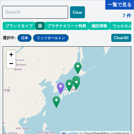
一覧で見る
Search
Clear
7
件
ブランドタイプ
国
プラチナエリート特典
施設情報
ウェルカム
マリオット最新情報
ホテル情報(アジア)
ホテル特典攻略
選択中
:
ClearAll
日本
リッツカールトン
＜
＞
1 - 7 件 / 全 7 件
+
並び替え
:
最低価格目安
開業時期
エリア
地域
−
ザ・リッツ・カールトン福岡
福岡に位置するモダニズム風のラグジュアリーホテル。美食やス
パが人気。
日本
九州
福岡県
最低価格目安:￥
76,000
情報サイ
開業:2023年6
JPY
ト:note.com
月
Marriott Bonvoyで価格をみる
楽天トラベルのプランをみる
プラチナエリート特典：
ラウンジアクセスなし,客室アップグレード有（プラ
チナ以下スイート除外クラブフロア除外）,プライベートラウンジ,専用コンシ
ェルジュ,インルームアメニティ,リッツキッズ特典ビュッフェ無料
Leaflet
|
© OpenStreetMap contributors