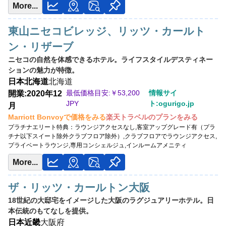
More...
東山ニセコビレッジ、リッツ・カールト
ン・リザーブ
ニセコの自然を体感できるホテル。ライフスタイルデスティネー
ションの魅力が特徴。
日本
北海道
北海道
最低価格目安:￥
53,200
情報サイ
開業:2020年12
JPY
ト:ogurigo.jp
月
Marriott Bonvoyで価格をみる
楽天トラベルのプランをみる
プラチナエリート特典：
ラウンジアクセスなし,客室アップグレード有（プラ
チナ以下スイート除外クラブフロア除外）,クラブフロアでラウンジアクセス,
プライベートラウンジ,専用コンシェルジュ,インルームアメニティ
More...
ザ・リッツ・カールトン大阪
18世紀の大邸宅をイメージした大阪のラグジュアリーホテル。日
本伝統のもてなしを提供。
日本
近畿
大阪府