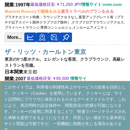
最低価格目安:￥
71,250 JPY
情報サイト:note.com
開業:1997年
Marriott Bonvoyで価格をみる
楽天トラベルのプランをみる
プラチナエリート特典：
ラウンジアクセスなし,客室アップグレード有（プラ
チナ以下スイート除外クラブフロア除外）,クラブフロアでラウンジアクセス,
プライベートラウンジ,専用コンシェルジュ,インルームアメニティ
More...
ザ・リッツ・カールトン東京
東京の5つ星ホテル。エレガントな客室、クラブラウンジ、高級レ
ストランを完備。
日本
関東
東京都
最低価格目安:￥
85,500
情報サイ
開業:2007
JPY
ト:luxurytraveldiary.com
年
このサイトでは、利用者の利便性向上やサービスの改善を目的とし
Marriott Bonvoyで価格をみる
楽天トラベルのプランをみる
て、クッキー（Cookie）を使用しています。クッキーとは、サイ
プラチナエリート特典：
ラウンジアクセスなし,客室アップグレード有（プラ
ト訪問時にブラウザに保存される小さなデータファイルです。これ
チナ以下スイート除外クラブフロア除外）,クラブフロアでラウンジアクセス,
により、再訪問時の設定保持や、閲覧状況の把握が可能になりま
プライベートラウンジ,専用コンシェルジュ,インルームアメニティ
す。クッキーの使用に同意することで、快適でパーソナライズされ
その他情報：
温浴施設あり（ヒートエクスペリエンス※宿泊者無料）,プラチ
た体験を提供できるようになります。同意しない場合でも基本的な
ナは朝食50%割引選択可※チタン以上で無料
サイト閲覧は可能ですが、一部機能に制限が生じる場合がありま
More...
す。