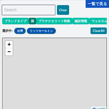
一覧で見る
Search
Clear
ブランドタイプ
国
プラチナエリート特典
施設情報
ウェルカム
マリオット最新情報
ホテル情報(アジア)
ホテル特典攻略
選択中
:
ClearAll
台湾
リッツカールトン
＜
＞
0 件
+
並び替え
:
最低価格目安
開業時期
エリア
地域
−
＜
＞
0 件
Leaflet