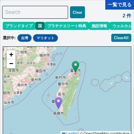
一覧で見る
Search
Clear
2
件
ブランドタイプ
国
プラチナエリート特典
施設情報
ウェルカム
マリオット最新情報
ホテル情報(アジア)
ホテル特典攻略
選択中
:
ClearAll
台湾
マリオット
＜
＞
1 - 2 件 / 全 2 件
+
並び替え
:
最低価格目安
開業時期
エリア
地域
−
高雄マリオットホテル
台湾・高雄に位置するマリオット・ホテルです。温かなおもてな
しと快適なご滞在を提供いたします。
台湾
高雄
最低価格目安:￥
4,998
情報サイト:ツキイチトラ
開業:2016
TWD
ベル
年
Marriott Bonvoyで価格をみる
プラチナエリート特典：
ウェルカムギフト朝食選択可,ラウンジアクセス有
（一部ホテルラウンジ未設置）,客室アップグレード有（スイート含む）,エグ
ゼクティブラウンジでのイブニングカクテル提供
Leaflet
|
© OpenStreetMap contributors