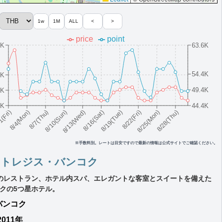
1w
1M
ALL
<
>
price
point
9K
63.6K
54.4K
8K
49.4K
3K
7K
44.4K
8/10(Sun)
8/19(Tue)
8/28(Thu)
8/7(Thu)
8/16(Sat)
8/25(Mon)
8/4(Mon)
8/13(Wed)
8/22(Fri)
1(Fri)
※手数料別。レートは目安ですので最新の情報は公式サイトでご確認ください。
ントレジス・バンコク
のレストラン、ホテル内スパ、エレガントな客室とスイートを備えた
クの5つ星ホテル。
バンコク
2011年