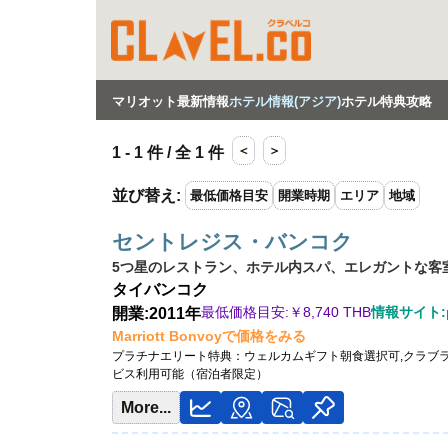
マリオット最新情報
ホテル情報(アジア)
ホテル特典攻略
＜
＞
1 - 1 件 / 全 1 件
並び替え
:
最低価格目安
開業時期
エリア
地域
セントレジス・バンコク
5つ星のレストラン、ホテル内スパ、エレガントな客
タイ
バンコク
最低価格目安:￥
8,740 THB
情報サイト:po
開業:2011年
Marriott Bonvoyで価格をみる
プラチナエリート特典：
ウェルカムギフト朝食選択可,クラブラ
ビス利用可能（宿泊者限定）
More...