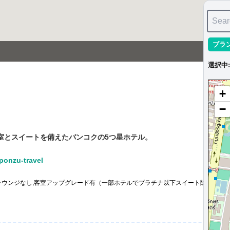
Sear
ブラ
選択中
:
+
−
室とスイートを備えたバンコクの5つ星ホテル。
nzu-travel
ウンジなし,客室アップグレード有（一部ホテルでプラチナ以下スイート除外）,Astor