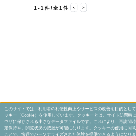
＜
＞
1 - 1 件 / 全 1 件
このサイトでは、利用者の利便性向上やサービスの改善を目的として
ッキー（Cookie）を使用しています。クッキーとは、サイト訪問時
ウザに保存される小さなデータファイルです。これにより、再訪問時
定保持や、閲覧状況の把握が可能になります。クッキーの使用に同意
ことで、快適でパーソナライズされた体験を提供できるようになりま