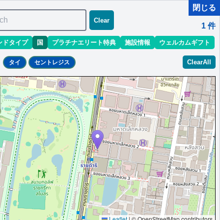
閉じる
ch
Clear
1
件
ンドタイプ
国
プラチナエリート特典
施設情報
ウェルカムギフト
ClearAll
タイ
セントレジス
 Loungeでのイブニングティーとカナッペ提供,バトラーサー
Leaflet
|
© OpenStreetMap contributors