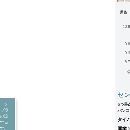
通貨
10.
9.
9.
8.
8/
セ
、ク
5つ星
にブラ
バンコ
の設
タイ
する
す。
開業: