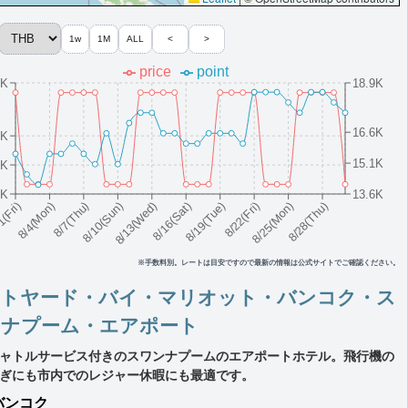
1w
1M
ALL
<
>
price
point
3K
18.9K
ジ有の場合「ラウンジ朝食」固定,The Speakeasyラウ
16.6K
2K
15.1K
2K
1K
13.6K
8/10(Sun)
8/19(Tue)
8/28(Thu)
8/7(Thu)
8/16(Sat)
8/25(Mon)
8/4(Mon)
8/13(Wed)
8/22(Fri)
1(Fri)
※手数料別。レートは目安ですので最新の情報は公式サイトでご確認ください。
ートヤード・バイ・マリオット・バンコク・ス
ンナプーム・エアポート
※ラウンジ有の場合「ラウンジ朝食」固定,ウェルカムチャンパ
ャトルサービス付きのスワンナプームのエアポートホテル。飛行機の
ぎにも市内でのレジャー休暇にも最適です。
バンコク