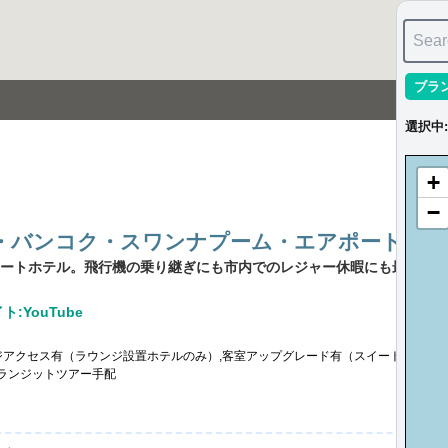
Sear
ブラ
選択中
:
+
−
・バンコク・スワンナプーム・エアポート
ートホテル。飛行機の乗り継ぎにも市内でのレジャー休暇にも最適です
:YouTube
ジアクセス有（ラウンジ設置ホテルのみ）,客室アップグレード有（スイート含む）※
トランジットツアー手配