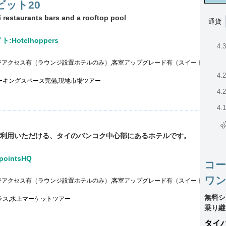
ット20
 restaurants bars and a rooftop pool
通貨
:Hotelhoppers
4.
アクセス有（ラウンジ設置ホテルのみ）,客室アップグレード有（スイート含む）※ラウン
4.
ーキングスペース完備,現地市場ツアー
4.
4.
8/
利用いただける、タイのバンコク中心部にあるホテルです。
ointsHQ
コ
ワ
ジアクセス有（ラウンジ設置ホテルのみ）,客室アップグレード有（スイート含む）
無料シ
ラス,水上マーケットツアー
乗り継
タイ