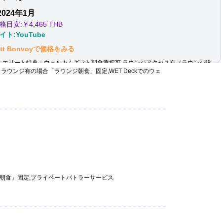
2024年1月
格目安:￥
4,465 THB
ト:YouTube
iott Bonvoyで価格をみる
ナエリート特典：
ウェルカムギフト朝食選択可,ラウンジアクセス有（ラウンジ設
ンジ有の場合「ラウンジ朝食」固定,WET Deckでのウェ
ルのみ）,客室アップグレード有（スイート含む）※ラウンジ有の場合「ラウンジ
固定,DJイベント参加無料
情報：
24時間空港シャトル,ロングステイパッケージ,トランジットツアー手配
朝食」固定,プライベートバトラーサービス