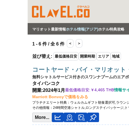
マリオット最新情報
ホテル情報(アジア)
ホテル特典攻略
＜
＞
1 - 6 件 / 全 6 件
並び替え
:
最低価格目安
開業時期
エリア
地域
コートヤード・バイ・マリオット
無料シャトルサービス付きのスワンナプームのエアポ
タイ
バンコク
最低価格目安:￥
4,465 THB
情報サイト
開業:2024年1月
Marriott Bonvoyで価格をみる
プラチナエリート特典：
ウェルカムギフト朝食選択可,ラウン
その他情報：
24時間空港シャトル,ロングステイパッケージ,
More...