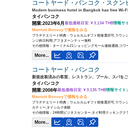
コートヤード・バンコク・スクンビ
Modern business hotel in Bangkok has free Wi-Fi
タイ
バンコク
最低価格目安:￥
3,134 THB
情報サイト
開業:2023年6月
Marriott Bonvoyで価格をみる
プラチナエリート特典：
ウェルカムギフト朝食選択可,ラウンジ
ンジ終日利用,アフタヌーンティー無料
その他情報：
ターミナル21ショッピングモール連絡通路,コワ
More...
コートヤード・バンコク
新規改装済みの客室、レストラン、プール、スパをご
タイ
バンコク
最低価格目安:￥
3,135 THB
情報サイト:p
開業:2008年
Marriott Bonvoyで価格をみる
プラチナエリート特典：
ウェルカムギフト朝食選択可,ラウン
カティー,タイシルク体験
その他情報：
24時間ビジネスセンター,タイ料理クッキングク
More...