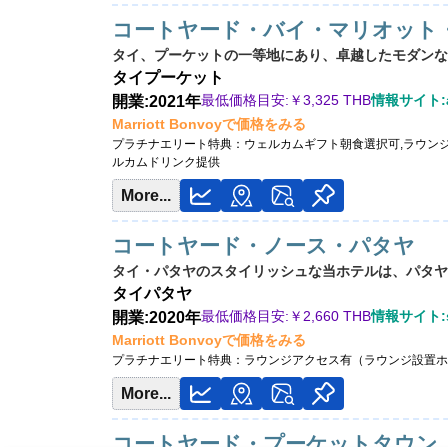
コートヤード・バイ・マリオット
タイ、プーケットの一等地にあり、卓越したモダンな
タイ
プーケット
最低価格目安:￥
3,325 THB
情報サイト:a
開業:2021年
Marriott Bonvoyで価格をみる
プラチナエリート特典：
ウェルカムギフト朝食選択可,ラウンジ
ルカムドリンク提供
More...
コートヤード・ノース・パタヤ
タイ・パタヤのスタイリッシュな当ホテルは、パタヤ
タイ
パタヤ
最低価格目安:￥
2,660 THB
情報サイト:sy
開業:2020年
Marriott Bonvoyで価格をみる
プラチナエリート特典：
ラウンジアクセス有（ラウンジ設置ホ
More...
コートヤード・プーケットタウン