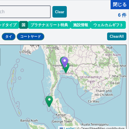
閉じる
ch
Clear
6
件
ンドタイプ
国
プラチナエリート特典
施設情報
ウェルカムギフト
ClearAll
タイ
コートヤード
。
ラウンジ有の場合「ラウンジ朝食」固定,DJイベント参加無料
Leaflet
|
© OpenStreetMap contributors