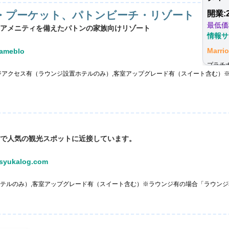
・プーケット、パトンビーチ・リゾート
開業:
最低価
アメニティを備えたパトンの家族向けリゾート
情報サイ
Marr
meblo
プラチ
アクセス有（ラウンジ設置ホテルのみ）,客室アップグレード有（スイート含む）※ラウ
置ホテ
朝食」
その他
で人気の観光スポットに近接しています。
ukalog.com
テルのみ）,客室アップグレード有（スイート含む）※ラウンジ有の場合「ラウンジ