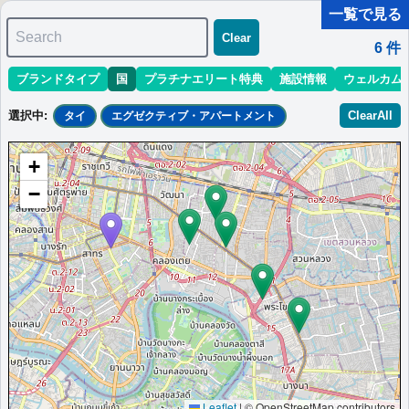
一覧で見る
Search
Clear
6
件
ブランドタイプ
国
プラチナエリート特典
施設情報
ウェルカム
マリオット最新情報
ホテル情報(アジア)
ホテル特典攻略
選択中
:
ClearAll
タイ
エグゼクティブ・アパートメント
＜
＞
1 - 6 件 / 全 6 件
+
並び替え
:
最低価格目安
開業時期
エリア
地域
−
サトーン・ビスタ・バンコク・マリオッ
ト・エグゼクティブ・アパートメント
プール、レストラン、豪華な部屋が自慢の、タイ、バンコクのフ
ルサービスアパートメント。
タイ
バンコク
最低価格目安:￥
3,324 THB
情報サイト:trimskip
開業:2008年
Marriott Bonvoyで価格をみる
プラチナエリート特典：
クラブラウンジなし,客室アップグレード有
その他情報：
塩水プール,24時間フィットネスセンター
Leaflet
|
© OpenStreetMap contributors