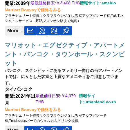
最低価格目安:￥
3,468 THB
情報サイト:ameblo
開業:2009年
開業:2008年
Marriott Bonvoyで価格をみる
最低価格目安:￥
3,324 THB
プラチナエリート特典：
クラブラウンジなし,客室アップグレード有,Tuk Tuk
情報サイト:trimskip
シャトルサービス（BTSプロンポン駅まで無料）
Marriott Bonvoyで価格をみる
More...
プラチナエリート特典：
クラブラウンジなし,客室アップグレード有
マリオット・エグゼクティブ・アパートメ
その他情報：
塩水プール,24時間フィットネスセンター
ント・バンコク・タウンホール・スクンビ
ット
バンコク、スクンビットにあるファミリー向けの当アパートメン
トでは、広々とした客室と上質なアメニティをご用意していま
す。
タイ
バンコク
最低価格目安:￥
4,370
情報サイ
開業:2024年11
THB
ト:urbanland.co.th
月
Marriott Bonvoyで価格をみる
プラチナエリート特典：
クラブラウンジなし,客室アップグレード
有,Treehouseバーでのウェルカムドリンク提供