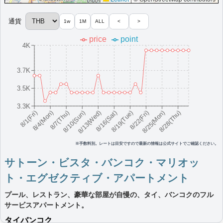
More...
通貨
1w
1M
ALL
<
>
マリオット・エグゼクティブ・アパートメ
price
point
ント・バンコク・スクンビット50
4K
スクンビット地区のBTSスカイトレイン駅から約800m、ラグジュ
アリーなアパートメントとアメニティ
3.7K
タイ
バンコク
3.5K
最低価格目安:￥
3,468
情報サイ
開業:2024年1
THB
ト:runbkk.net
月
3.3K
8/16(Sat)
8/10(Sun)
8/25(Mon)
8/4(Mon)
8/19(Tue)
8/13(Wed)
8/28(Thu)
8/7(Thu)
8/22(Fri)
8/1(Fri)
Marriott Bonvoyで価格をみる
プラチナエリート特典：
クラブラウンジなし,客室アップグレード有
More...
※手数料別。レートは目安ですので最新の情報は公式サイトでご確認ください。
サトーン・ビスタ・バンコク・マリオッ
スクンビット・パーク・バンコク・マリオ
ト・エグゼクティブ・アパートメント
ット・エグゼクティブ・アパートメント
プール、レストラン、豪華な部屋が自慢の、タイ、バンコクのフル
家族旅行に最適なバンコクのラグジュアリーホテルです。サービ
サービスアパートメント。
スアパートメントと広々とした客室をご用意しています。
タイ
バンコク
タイ
バンコク