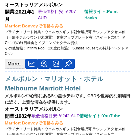
オーストラリア
メルボルン
最低価格目安:￥
242 AUD
最低価格目安:￥
207
情報サイト:Point
情報サイト:YouTube
開業:2021年1
AUD
Hacks
月
Marriott Bonvoyで価格をみる
Marriott Bonvoyで価格をみる
プラチナエリート特典：
ウェルカムギフト朝食選択可,ラウンジアクセス有（一
プラチナエリート特典：
ウェルカムギフト朝食選択可,ラウンジアクセス有
部ホテルラウンジ未設置）,客室アップグレード有（スイート含む）
（一部ホテルラウンジ未設置）,客室アップグレード有（スイート含む）,M
その他情報：
M Clubラウンジ24時間利用可能（朝食,終日軽食,カクテルタイム
Clubでの終日軽食とイブニングカクテル提供
含む）
その他情報：
Infinity Pool（28度に加温）,Sunset Houseでの特別イベント,M
Club
More...
メルボルン・マリオット・ホテル
Melbourne Marriott Hotel
メルボルン中心部にある5つ星ホテルです。CBDや世界的な劇場街
に近く、上質な滞在を提供します。
オーストラリア
メルボルン
最低価格目安:￥
242 AUD
情報サイト:YouTube
開業:1982年
Marriott Bonvoyで価格をみる
プラチナエリート特典：
ウェルカムギフト朝食選択可,ラウンジアクセス有
（一部ホテルラウンジ未設置）,客室アップグレード有（スイート含