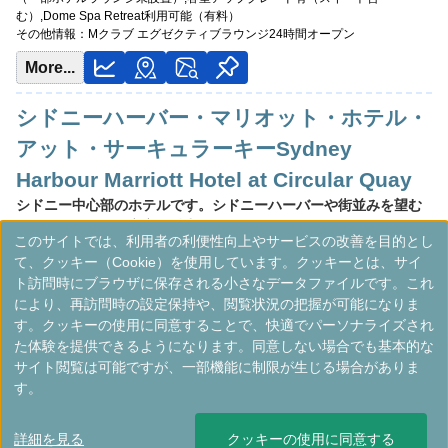
む）,Dome Spa Retreat利用可能（有料）
その他情報：
Mクラブ エグゼクティブラウンジ24時間オープン
More...
シドニーハーバー・マリオット・ホテル・
アット・サーキュラーキーSydney
Harbour Marriott Hotel at Circular Quay
シドニー中心部のホテルです。シドニーハーバーや街並みを望む
スタイリッシュな客室が魅力です。
このサイトでは、利用者の利便性向上やサービスの改善を目的とし
オーストラリア
シドニー
て、クッキー（Cookie）を使用しています。クッキーとは、サイ
最低価格目安:￥
278 AUD
情報サイト:YouTube
開業:1989年
ト訪問時にブラウザに保存される小さなデータファイルです。これ
Marriott Bonvoyで価格をみる
により、再訪問時の設定保持や、閲覧状況の把握が可能になりま
プラチナエリート特典：
ウェルカムギフト朝食選択可,ラウンジアクセス有
す。クッキーの使用に同意することで、快適でパーソナライズされ
（一部ホテルラウンジ未設置）,客室アップグレード有（スイート含む）,M
た体験を提供できるようになります。同意しない場合でも基本的な
Clubでのイブニングカクテル提供（宿泊者限定）
サイト閲覧は可能ですが、一部機能に制限が生じる場合がありま
More...
す。
詳細を見る
クッキーの使用に同意する