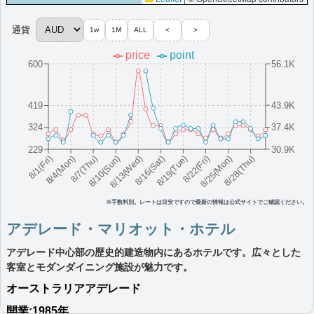
More...
通貨
1w
1M
ALL
<
>
ブリスベン・マリオット・ホテル
price
point
600
56.1K
ブリスベン中心部にある高級ホテルです。プレミアム客室、ス
パ、フィットネスセンター、川の眺望を楽しめます。
オーストラリア
ブリスベン
43.9K
419
最低価格目安:￥
278
情報サイト:The Travel
開業:1998年
AUD
Temple
37.4K
324
10月
Marriott Bonvoyで価格をみる
229
30.9K
8/16(Sat)
8/10(Sun)
8/25(Mon)
8/4(Mon)
8/19(Tue)
8/13(Wed)
8/28(Thu)
8/7(Thu)
8/22(Fri)
8/1(Fri)
プラチナエリート特典：
ウェルカムギフト朝食選択可,ラウンジアクセス有
（一部ホテルラウンジ未設置）,客室アップグレード有（スイート含
む）,Dome Spa Retreat利用可能（有料）
その他情報：
Grecianスタイルプールとスパ施設
※手数料別。レートは目安ですので最新の情報は公式サイトでご確認ください。
More...
アデレード・マリオット・ホテル
アデレード中心部の歴史的建造物内にあるホテルです。広々とした
メルボルン・マリオット・ホテル・ドック
客室とモダンダイニング施設が魅力です。
ランズ
オーストラリア
アデレード
メルボルン・ドックランズにある高級ホテルです。屋上プール、
美しい眺望、上質なダイニングをお楽しみいただけます。
開業:1985年