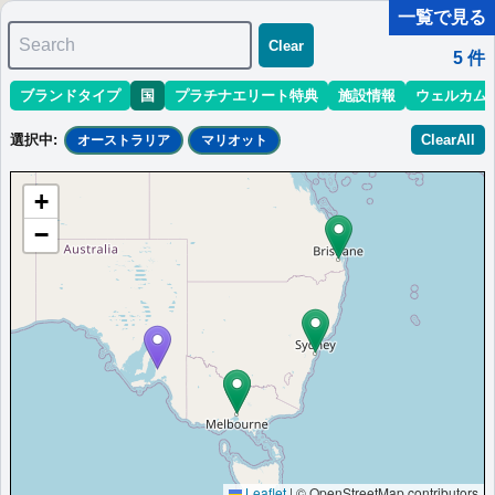
一覧で見る
Search
Clear
5
件
ブランドタイプ
国
プラチナエリート特典
施設情報
ウェルカム
マリオット最新情報
ホテル情報(アジア)
ホテル特典攻略
選択中
:
ClearAll
オーストラリア
マリオット
＜
＞
1 - 5 件 / 全 5 件
+
並び替え
:
最低価格目安
開業時期
エリア
地域
−
アデレード・マリオット・ホテル
アデレード中心部の歴史的建造物内にあるホテルです。広々とし
た客室とモダンダイニング施設が魅力です。
オーストラリア
アデレード
最低価格目安:￥
242 AUD
情報サイト:YouTube
開業:1985年
Marriott Bonvoyで価格をみる
プラチナエリート特典：
ウェルカムギフト朝食選択可,ラウンジアクセス有
（一部ホテルラウンジ未設置）,客室アップグレード有（スイート含む）
その他情報：
M Clubラウンジ24時間利用可能（朝食,終日軽食,カクテルタイ
ム含む）
Leaflet
|
© OpenStreetMap contributors