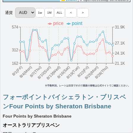
More...
通貨
1w
1M
ALL
<
>
price
point
フォーポイントバイシェラトン・パース
574
31.9K
Four Points by Sheraton Perth
パースにあるホテルです。広々とした客室、イベントスペース、
27.1K
カジュアルなレストラン、ジムを備えています。
312
24.1K
オーストラリア
パース
最低価格目安:￥
188
情報サイト:Beachtown
開業:2010
162
21.1K
AUD
Motel
8/16(Sat)
8/10(Sun)
8/25(Mon)
8/4(Mon)
8/19(Tue)
8/13(Wed)
8/28(Thu)
8/7(Thu)
8/22(Fri)
8/1(Fri)
年
Marriott Bonvoyで価格をみる
プラチナエリート特典：
ウェルカムギフト朝食選択可,ラウンジアクセス有
（ラウンジ設置ホテルのみ）,客室アップグレード有（スイート含む）
※手数料別。レートは目安ですので最新の情報は公式サイトでご確認ください。
フォーポイントバイシェラトン・ブリスベ
More...
ンFour Points by Sheraton Brisbane
フォーポイントバイシェラトン・シドニ
Four Points by Sheraton Brisbane
ー，セントラルパークFour Points by
オーストラリア
ブリスベン
Sheraton Sydney