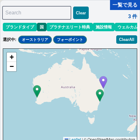
一覧で見る
Search
Clear
3
件
ブランドタイプ
国
プラチナエリート特典
施設情報
ウェルカム
マリオット最新情報
ホテル情報(アジア)
ホテル特典攻略
選択中
:
ClearAll
オーストラリア
フォーポイント
＜
＞
1 - 3 件 / 全 3 件
+
並び替え
:
最低価格目安
開業時期
エリア
地域
−
フォーポイントバイシェラトン・ブリスベ
ンFour Points by Sheraton Brisbane
Four Points by Sheraton Brisbane
オーストラリア
ブリスベン
最低価格目安:￥
197
情報サイト:Point
開業:2014年3
AUD
Hacks
月
Marriott Bonvoyで価格をみる
プラチナエリート特典：
ウェルカムギフト朝食選択可,ラウンジアクセス有
（ラウンジ設置ホテルのみ）,客室アップグレード有（スイート含む）,ルーフ
Leaflet
|
© OpenStreetMap contributors
トップバー利用特典