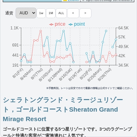
プラチナエリート特典：
ウェルカムギフト朝食選択可,ラウンジアクセス有
（ラウンジ未設置の一部ホテルでは代替サービス提供有）,客室アップグレー
通貨
1w
1M
ALL
<
>
ド有（スイート含む）,キッズ用アイスクリーム無料提供,特別シーフードビュ
ッフェ割引
price
point
1.1K
64.5K
More...
57K
691
シェラトン・メルボルンホテルSheraton
49.5K
Melbourne Hotel
441
42K
エレガントな客室、スパ、ジム、ルーフトップバーなどを備えた
191
34.5K
8/16(Sat)
8/10(Sun)
8/25(Mon)
8/4(Mon)
8/19(Tue)
8/13(Wed)
8/28(Thu)
8/7(Thu)
8/22(Fri)
8/1(Fri)
メルボルンの5つ星ホテルです。
オーストラリア
メルボルン
最低価格目安:￥
234
情報サイ
開業:2014年3
※手数料別。レートは目安ですので最新の情報は公式サイトでご確認ください。
AUD
ト:yuccopooh.com
月
シェラトングランド・ミラージュリゾー
Marriott Bonvoyで価格をみる
プラチナエリート特典：
ウェルカムギフト朝食選択可,ラウンジアクセス有
ト，ゴールドコーストSheraton Grand
（ラウンジ未設置の一部ホテルでは代替サービス提供有）,客室アップグレー
ド有（スイート含む）,Spa利用券（宿泊者限定）提供、チョコレートボック
Mirage Resort
ス毎日補充サービスあり
ゴールドコーストに位置する5つ星リゾートです。3つのラグーンプ
More...
ールと快適な客室がご家族連れに人気です。