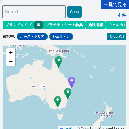
一覧で見る
Search
Clear
4
件
ブランドタイプ
国
プラチナエリート特典
施設情報
ウェルカム
マリオット最新情報
ホテル情報(アジア)
ホテル特典攻略
選択中
:
ClearAll
オーストラリア
シェラトン
＜
＞
1 - 4 件 / 全 4 件
+
並び替え
:
最低価格目安
開業時期
エリア
地域
−
シェラトングランド・ミラージュリゾー
ト，ゴールドコーストSheraton Grand
Mirage Resort
ゴールドコーストに位置する5つ星リゾートです。3つのラグーン
プールと快適な客室がご家族連れに人気です。
オーストラリア
ゴールドコースト
最低価格目安:￥
305
情報サイ
開業:1987年12
AUD
ト:YouTube
月
Marriott Bonvoyで価格をみる
Leaflet
|
© OpenStreetMap contributors