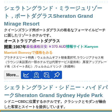
オーストラリア
ゴールドコースト
シェラトングランド・ミラージュリゾー
開業:1987年12月
ト，ポートダグラスSheraton Grand
最低価格目安:￥
305 AUD
Mirage Resort
情報サイト:YouTube
クイーンズランド州ポートダグラスの有名なフォーマイルビーチ
Marriott Bonvoyで価格をみる
に面したリゾートホテルです。
プラチナエリート特典：
ウェルカムギフト朝食選択可,ラウンジアクセス有（ラ
オーストラリア
ポートダグラス
ウンジ未設置の一部ホテルでは代替サービス提供有）,客室アップグレード有
最低価格目安:￥
370 AUD
情報サイト:Karryon
開業:1987年
（スイート含む）,キッズ用アイスクリーム無料提供,特別シーフードビュッフェ
Marriott Bonvoyで価格をみる
割引
プラチナエリート特典：
ウェルカムギフト朝食選択可,ラウンジアクセス有
（ラウンジ未設置の一部ホテルでは代替サービス提供有）,客室アップグレー
ド有（スイート含む）,ウェルカムドリンク（到着時）
More...
シェラトングランド・シドニー・ハイドパ
ークSheraton Grand Sydney Hyde Park
シドニーCBDに位置するホテルです。クラシックとモダンが融合
した客室とスイートを提供しています。