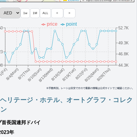
1w
1M
ALL
<
>
price
point
50
52.7K
49.3K
23
46.8K
クション
08
44.3K
8/10(Sun)
8/19(Tue)
8/28(Thu)
8/7(Thu)
8/16(Sat)
8/25(Mon)
8/4(Mon)
8/13(Wed)
8/22(Fri)
1(Fri)
※手数料別。レートは目安ですので最新の情報は公式サイトでご確認ください。
・ヘリテージ・ホテル、オートグラフ・コレク
ョン
ブ首長国連邦
ドバイ
2023年