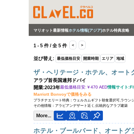
マリオット最新情報
ホテル情報(アジア)
ホテル特典攻略
＜
＞
1 - 5 件 / 全 5 件
並び替え
:
最低価格目安
開業時期
エリア
地域
ザ・ヘリテージ・ホテル、オート
アラブ首長国連邦
ドバイ
最低価格目安:￥
470 AED
情報サイト:Fly
開業:2023年
Marriott Bonvoyで価格をみる
プラチナエリート特典：
ウェルカムギフト朝食選択可,ラウン
その他情報：
アラビアンデザート近く,伝統的なアラブ建築
More...
ホテル・ブールバード、オートグ