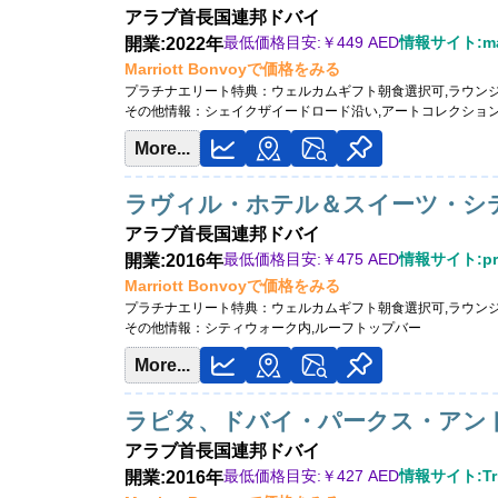
アラブ首長国連邦
ドバイ
最低価格目安:￥
449 AED
情報サイト:mah
開業:2022年
Marriott Bonvoyで価格をみる
プラチナエリート特典：
ウェルカムギフト朝食選択可,ラウン
その他情報：
シェイクザイードロード沿い,アートコレクショ
More...
ラヴィル・ホテル＆スイーツ・シ
アラブ首長国連邦
ドバイ
最低価格目安:￥
475 AED
情報サイト:prin
開業:2016年
Marriott Bonvoyで価格をみる
プラチナエリート特典：
ウェルカムギフト朝食選択可,ラウン
その他情報：
シティウォーク内,ルーフトップバー
More...
ラピタ、ドバイ・パークス・アン
アラブ首長国連邦
ドバイ
最低価格目安:￥
427 AED
情報サイト:Tri
開業:2016年