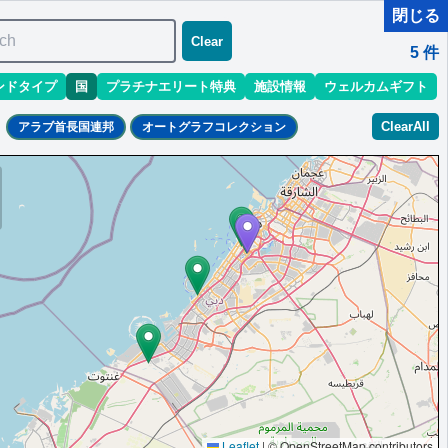
閉じる
ch
Clear
5
件
ンドタイプ
国
プラチナエリート特典
施設情報
ウェルカムギフト
ClearAll
アラブ首長国連邦
オートグラフコレクション
Leaflet
|
© OpenStreetMap contributors