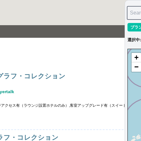
Sear
ブラ
選択中
:
+
−
グラフ・コレクション
ertalk
ジアクセス有（ラウンジ設置ホテルのみ）,客室アップグレード有（スイート含む）
ラフ・コレクション