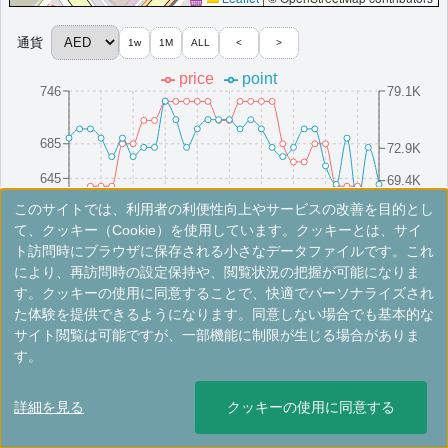
More...
通貨
1w
1M
ALL
<
>
price
point
746
79.1K
＜
＞
1 - 1 件 / 全 1 件
685
72.9K
645
69.4K
このサイトでは、利用者の利便性向上やサービスの改善を目的とし
605
65.9K
8/16(Sat)
8/10(Sun)
8/25(Mon)
8/4(Mon)
8/19(Tue)
8/13(Wed)
8/28(Thu)
8/7(Thu)
8/22(Fri)
8/1(Fri)
て、クッキー（Cookie）を使用しています。クッキーとは、サイ
ト訪問時にブラウザに保存される小さなデータファイルです。これ
により、再訪問時の設定保持や、閲覧状況の把握が可能になりま
※手数料別。レートは目安ですので最新の情報は公式サイトでご確認ください。
す。クッキーの使用に同意することで、快適でパーソナライズされ
た体験を提供できるようになります。同意しない場合でも基本的な
ザ・ウェスティン・ドバイ・ミナ・セイハ
サイト閲覧は可能ですが、一部機能に制限が生じる場合がありま
イ・ビーチ・リゾート＆マリーナ
す。
アラブ首長国連邦
ドバイ
詳細を見る
クッキーの使用に同意する
開業:2006年