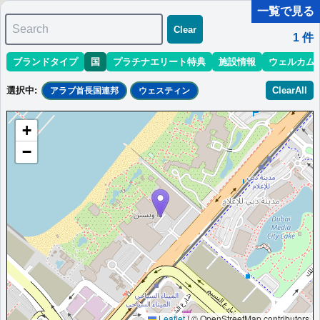
一覧で見る
Search
Clear
1
件
ブランドタイプ
国
プラチナエリート特典
施設情報
ウェルカム
マリオット最新情報
ホテル情報(アジア)
ホテル特典攻略
選択中
:
ClearAll
アラブ首長国連邦
ウェスティン
＜
＞
1 - 1 件 / 全 1 件
+
並び替え
:
最低価格目安
開業時期
エリア
地域
−
ザ・ウェスティン・ドバイ・ミナ・セイハ
イ・ビーチ・リゾート＆マリーナ
アラブ首長国連邦
ドバイ
最低価格目安:￥
617
情報サイト:Prince of
開業:2006
AED
Travel
年
Marriott Bonvoyで価格をみる
プラチナエリート特典：
ウェルカムギフト朝食選択可,ラウンジアクセス有,客
室アップグレード有（スイート含む）,クラブラウンジ海上夕日鑑賞会,スパ割
引15%
その他情報：
中東最大ウォーターパーク,乗馬アカデミー
Leaflet
|
© OpenStreetMap contributors