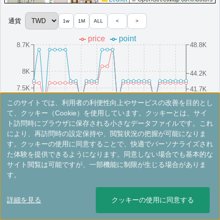
More...
通貨
1w
1M
ALL
<
>
price
point
＜
＞
1 - 1 件 / 全 1 件
8.7K
48.8K
8K
44.2K
7.5K
41.7K
このサイトでは、利用者の利便性向上やサービスの改善を目的とし
7.1K
39.2K
8/16(Sat)
8/10(Sun)
8/25(Mon)
8/4(Mon)
8/19(Tue)
8/13(Wed)
8/28(Thu)
8/7(Thu)
8/22(Fri)
8/1(Fri)
て、クッキー（Cookie）を使用しています。クッキーとは、サイ
ト訪問時にブラウザに保存される小さなデータファイルです。これ
により、再訪問時の設定保持や、閲覧状況の把握が可能になりま
※手数料別。レートは目安ですので最新の情報は公式サイトでご確認ください。
す。クッキーの使用に同意することで、快適でパーソナライズされ
た体験を提供できるようになります。同意しない場合でも基本的な
ルメリディアン台北
サイト閲覧は可能ですが、一部機能に制限が生じる場合がありま
す。
台北に位置するルメリディアンです。未知なる台北の魅力や驚きを
ご提供いたします。
詳細を見る
クッキーの使用に同意する
台湾
台北
開業:2010年