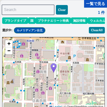
一覧で見る
Search
Clear
1
件
ブランドタイプ
国
プラチナエリート特典
施設情報
ウェルカム
マリオット最新情報
ホテル情報(アジア)
ホテル特典攻略
選択中
:
ClearAll
ルメリディアン台北
＜
＞
1 - 1 件 / 全 1 件
+
並び替え
:
最低価格目安
開業時期
エリア
地域
−
ルメリディアン台北
台北に位置するルメリディアンです。未知なる台北の魅力や驚き
をご提供いたします。
台湾
台北
最低価格目安:￥
8,330
情報サイト:ポンコツな
開業:2010
TWD
日々
年
Marriott Bonvoyで価格をみる
プラチナエリート特典：
ウェルカムギフト朝食選択可,ラウンジアクセス有,客
室アップグレード有（スイート含む）,クラブラウンジでのイブニングカクテ
ル提供
Leaflet
|
© OpenStreetMap contributors