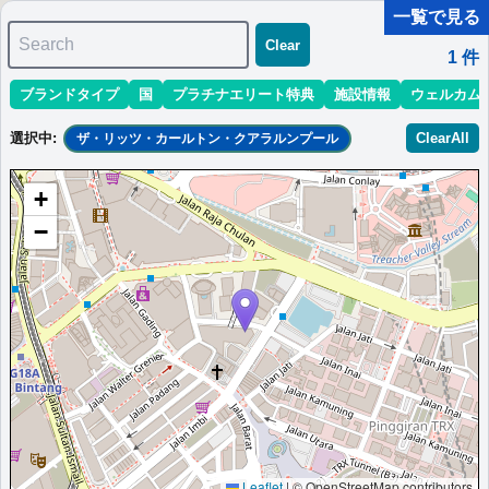
一覧で見る
Search
Clear
1
件
ブランドタイプ
国
プラチナエリート特典
施設情報
ウェルカム
マリオット最新情報
ホテル情報(アジア)
ホテル特典攻略
選択中
:
ClearAll
ザ・リッツ・カールトン・クアラルンプール
＜
＞
1 - 1 件 / 全 1 件
+
並び替え
:
最低価格目安
開業時期
エリア
地域
−
ザ・リッツ・カールトン・クアラルンプー
ル
クアラルンプール、ゴールデントライアングル地区の中心部に位
置する5つ星ホテル。
マレーシア
クアラルンプール
最低価格目安:￥
570 MYR
情報サイト:sin-blog
開業:1998年
Marriott Bonvoyで価格をみる
プラチナエリート特典：
ラウンジアクセスなし,客室アップグレード有（プラ
チナ以下スイート除外クラブフロア除外）,スパ入場無料
その他情報：
高級スパ施設
Leaflet
|
© OpenStreetMap contributors