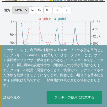
More...
通貨
1w
1M
ALL
<
>
price
point
1K
51.5K
＜
＞
1 - 1 件 / 全 1 件
47K
804
42.5K
654
38K
このサイトでは、利用者の利便性向上やサービスの改善を目的とし
504
33.5K
8/16(Sat)
8/10(Sun)
8/25(Mon)
8/4(Mon)
8/19(Tue)
8/13(Wed)
8/28(Thu)
8/7(Thu)
8/22(Fri)
8/1(Fri)
て、クッキー（Cookie）を使用しています。クッキーとは、サイ
ト訪問時にブラウザに保存される小さなデータファイルです。これ
により、再訪問時の設定保持や、閲覧状況の把握が可能になりま
※手数料別。レートは目安ですので最新の情報は公式サイトでご確認ください。
す。クッキーの使用に同意することで、快適でパーソナライズされ
た体験を提供できるようになります。同意しない場合でも基本的な
ザ・リッツ・カールトン・クアラルンプー
サイト閲覧は可能ですが、一部機能に制限が生じる場合がありま
ル
す。
クアラルンプール、ゴールデントライアングル地区の中心部に位置
詳細を見る
クッキーの使用に同意する
する5つ星ホテル。
マレーシア
クアラルンプール