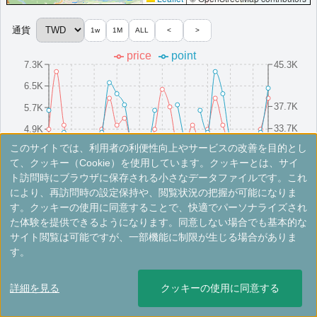
More...
通貨
1w
1M
ALL
<
>
ウェスティン・宜蘭リゾート
price
point
7.3K
45.3K
イーランにある唯一無二のリゾートです。カスタマイズサービス
により最高の体験を提供いたします。
6.5K
台湾
宜蘭
37.7K
5.7K
最低価格目安:￥
5,665 TWD
情報サイト:itravelblog
開業:2019年
33.7K
4.9K
Marriott Bonvoyで価格をみる
このサイトでは、利用者の利便性向上やサービスの改善を目的とし
プラチナエリート特典：
ウェルカムギフト朝食選択可,ラウンジアクセス有,客
4.1K
29.7K
8/16(Sat)
8/10(Sun)
8/25(Mon)
8/4(Mon)
8/19(Tue)
8/13(Wed)
8/28(Thu)
8/7(Thu)
8/22(Fri)
8/1(Fri)
室アップグレード有（スイート含む）,クラブラウンジでのイブニングカクテ
て、クッキー（Cookie）を使用しています。クッキーとは、サイ
ル提供,スパ割引20%
ト訪問時にブラウザに保存される小さなデータファイルです。これ
その他情報：
温泉施設,クラブラウンジ
により、再訪問時の設定保持や、閲覧状況の把握が可能になりま
※手数料別。レートは目安ですので最新の情報は公式サイトでご確認ください。
す。クッキーの使用に同意することで、快適でパーソナライズされ
More...
た体験を提供できるようになります。同意しない場合でも基本的な
フォーポイントバイシェラトン・宜蘭礁溪
サイト閲覧は可能ですが、一部機能に制限が生じる場合がありま
す。
イーランに位置する温泉リラクゼーション施設です。アクセスが良
＜
＞
1 - 2 件 / 全 2 件
好な立地で、快適なご宿泊をお楽しみいただけます。
詳細を見る
クッキーの使用に同意する
台湾
宜蘭
開業:2019年