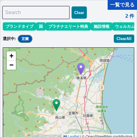
一覧で見る
Search
Clear
2
件
ブランドタイプ
国
プラチナエリート特典
施設情報
ウェルカム
マリオット最新情報
ホテル情報(アジア)
ホテル特典攻略
選択中
:
ClearAll
宜蘭
＜
＞
1 - 2 件 / 全 2 件
+
並び替え
:
最低価格目安
開業時期
エリア
地域
−
フォーポイントバイシェラトン・宜蘭礁溪
イーランに位置する温泉リラクゼーション施設です。アクセスが
良好な立地で、快適なご宿泊をお楽しみいただけます。
台湾
宜蘭
最低価格目安:￥
3,866
情報サイ
開業:2019
TWD
ト:itravelblog.net
年
Marriott Bonvoyで価格をみる
プラチナエリート特典：
ウェルカムギフト朝食選択可,ラウンジアクセス有
（ラウンジ設置ホテルのみ）,客室アップグレード有（スイート含む）
その他情報：
温泉施設,ルーフトップバー
Leaflet
|
© OpenStreetMap contributors