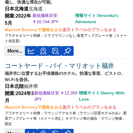
最低価格目安:￥
10,744 JPY
備し、快適な滞在が可能。
情報サイト:日々の奮闘ブログ
日本
北海道
北海道
Marriott Bonvoyで価格をみる
最低価格目安:
情報サイト:Veronika's
開業:2022年
楽天トラベルのプランをみる
￥
10,744 JPY
Adventure
5月
プラチナエリート特典：
Marriott Bonvoyで価格をみる
クラブラウンジなし,客室アップグレード有（スイート
楽天トラベルのプランをみる
未設置）
プラチナエリート特典：
クラブラウンジなし,客室アップグレード有（スイー
ト未設置）
More...
コートヤード・バイ・マリオット福井
福井市に位置するお手頃価格のホテル。快適な客室、ビストロ、
Wi-Fiを提供。
日本
北陸
福井県
最低価格目安:￥
12,350
情報サイト:Danny With
開業:2024年3
JPY
Love
月
Marriott Bonvoyで価格をみる
楽天トラベルのプランをみる
プラチナエリート特典：
ラウンジアクセス有（ラウンジ設置ホテルのみ）,客
室アップグレード有（スイート含む）※ラウンジ有の場合「ラウンジ朝食」
固定