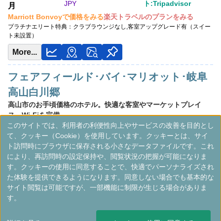
JPY
ト:Tripadvisor
月
Marriott Bonvoyで価格をみる
楽天トラベルのプランをみる
プラチナエリート特典：
クラブラウンジなし,客室アップグレード有（スイー
ト未設置）
More...
フェアフィールド･バイ･マリオット･岐阜
高山白川郷
高山市のお手頃価格のホテル。快適な客室やマーケットプレイ
ス、Wi-Fiを完備。
このサイトでは、利用者の利便性向上やサービスの改善を目的とし
日本
中部
岐阜県
て、クッキー（Cookie）を使用しています。クッキーとは、サイ
最低価格目安:￥
8,264
情報サイト:Veronika's
開業:2021年
ト訪問時にブラウザに保存される小さなデータファイルです。これ
JPY
Adventure
8月
により、再訪問時の設定保持や、閲覧状況の把握が可能になりま
Marriott Bonvoyで価格をみる
楽天トラベルのプランをみる
す。クッキーの使用に同意することで、快適でパーソナライズされ
プラチナエリート特典：
クラブラウンジなし,客室アップグレード有（スイー
た体験を提供できるようになります。同意しない場合でも基本的な
ト未設置）
サイト閲覧は可能ですが、一部機能に制限が生じる場合がありま
More...
す。