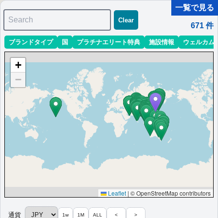
一覧で見る
Search
Clear
671
件
ブランドタイプ
国
プラチナエリート特典
施設情報
ウェルカム
マリオット最新情報
ホテル情報(アジア)
ホテル特典攻略
+
＜
＞
1 - 10 件 / 全 671 件
−
並び替え
:
最低価格目安
開業時期
エリア
地域
フェアフィールド・バイ・マリオット・熊
本阿蘇
阿蘇にあるファミリー向けホテル。無料のWi-Fi、駐車場を備え、
ゆったりと過ごせるモダンな設えが特徴。
日本
九州
熊本県
最低価格目安:￥
10,744
情報サイト:日々の奮闘ブ
開業:2023年
JPY
ログ
11月
Leaflet
|
© OpenStreetMap contributors
Marriott Bonvoyで価格をみる
楽天トラベルのプランをみる
プラチナエリート特典：
クラブラウンジなし,客室アップグレード有（スイー
通貨
1w
1M
ALL
<
>