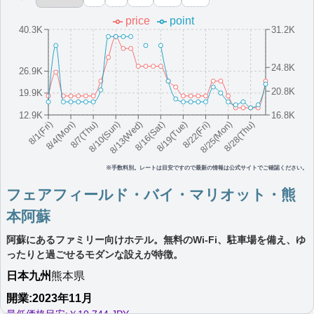
ト未設置）
price
point
More...
40.3K
31.2K
フェアフィールド・バイ・マリオット・兵
24.8K
26.9K
庫淡路島東浦
20.8K
19.9K
淡路島に位置する広々としたモダンなホテルで、リラックスでき
る憩いの空間が魅力。
12.9K
16.8K
8/16(Sat)
8/10(Sun)
8/25(Mon)
8/4(Mon)
8/19(Tue)
8/13(Wed)
8/28(Thu)
8/7(Thu)
8/22(Fri)
8/1(Fri)
日本
近畿
兵庫県
最低価格目安:￥
10,498
情報サイト:Amebaブロ
開業:2023年6
JPY
グ
月
※手数料別。レートは目安ですので最新の情報は公式サイトでご確認ください。
Marriott Bonvoyで価格をみる
楽天トラベルのプランをみる
フェアフィールド・バイ・マリオット・熊
プラチナエリート特典：
クラブラウンジなし,客室アップグレード有（スイー
ト未設置）
本阿蘇
More...
阿蘇にあるファミリー向けホテル。無料のWi-Fi、駐車場を備え、ゆ
ったりと過ごせるモダンな設えが特徴。
フェアフィールド･バイ･マリオット･北海
日本
九州
熊本県
道えにわ
開業:2023年11月
北海道恵庭市のモダンなホテル。広々とした客室、無料Wi-Fiを完