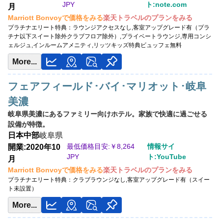
JPY
ト:note.com
月
Marriott Bonvoyで価格をみる
楽天トラベルのプランをみる
プラチナエリート特典：
ラウンジアクセスなし,客室アップグレード有（プラ
チナ以下スイート除外クラブフロア除外）,プライベートラウンジ,専用コンシ
ェルジュ,インルームアメニティ,リッツキッズ特典ビュッフェ無料
More...
フェアフィールド･バイ･マリオット･岐阜
美濃
岐阜県美濃にあるファミリー向けホテル。家族で快適に過ごせる
設備が特徴。
日本
中部
岐阜県
最低価格目安:￥
8,264
情報サイ
開業:2020年10
JPY
ト:YouTube
月
Marriott Bonvoyで価格をみる
楽天トラベルのプランをみる
プラチナエリート特典：
クラブラウンジなし,客室アップグレード有（スイー
ト未設置）
More...