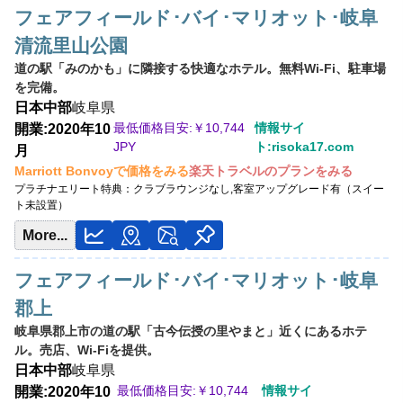
フェアフィールド･バイ･マリオット･岐阜
清流里山公園
道の駅「みのかも」に隣接する快適なホテル。無料Wi-Fi、駐車場
を完備。
日本
中部
岐阜県
最低価格目安:￥
10,744
情報サイ
開業:2020年10
JPY
ト:risoka17.com
月
Marriott Bonvoyで価格をみる
楽天トラベルのプランをみる
プラチナエリート特典：
クラブラウンジなし,客室アップグレード有（スイー
ト未設置）
More...
フェアフィールド･バイ･マリオット･岐阜
郡上
岐阜県郡上市の道の駅「古今伝授の里やまと」近くにあるホテ
ル。売店、Wi-Fiを提供。
日本
中部
岐阜県
最低価格目安:￥
10,744
情報サイ
開業:2020年10