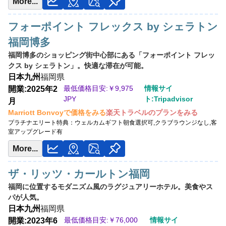
More...
フォーポイント フレックス by シェラトン
福岡博多
福岡博多のショッピング街中心部にある「フォーポイント フレッ
クス by シェラトン」。快適な滞在が可能。
日本
九州
福岡県
最低価格目安:￥
9,975
情報サイ
開業:2025年2
JPY
ト:Tripadvisor
月
Marriott Bonvoyで価格をみる
楽天トラベルのプランをみる
プラチナエリート特典：
ウェルカムギフト朝食選択可,クラブラウンジなし,客
室アップグレード有
More...
ザ・リッツ・カールトン福岡
福岡に位置するモダニズム風のラグジュアリーホテル。美食やス
パが人気。
日本
九州
福岡県
最低価格目安:￥
76,000
情報サイ
開業:2023年6