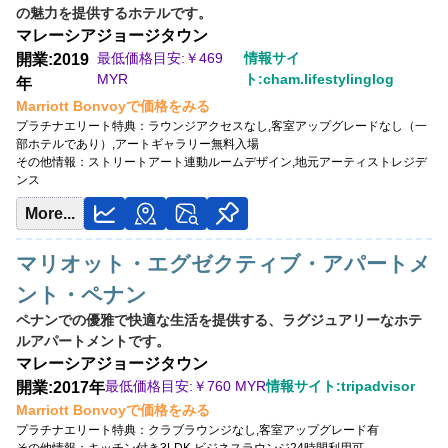
の魅力を提供するホテルです。
最低価格目安:￥
380 MYR
マレーシア
ジョージタウン
情報サイト:milogging
最低価格目安:￥
469
情報サイ
開業:2019
Marriott Bonvoyで価格をみる
MYR
ト:cham.lifestylinglog
年
プラチナエリート特典：
ウェルカムギフト朝食選択可,ラウンジアクセス有（ラ
Marriott Bonvoyで価格をみる
ウンジ設置ホテルのみ）,客室アップグレード有（スイート含む）※ラウンジ有
プラチナエリート特典：
ラウンジアクセスなし,客室アップグレードなし（一
の場合「ラウンジ朝食」固定,アフタヌーンティー無料（週末）
部ホテルであり）,アートギャラリー無料入場
その他情報：
ジョージタウン世界遺産地区,アンティーク地図展示
その他情報：
ストリートアート連動ルームデザイン,地元アーティストレジデ
ンス
More...
マリオット・エグゼクティブ・アパートメ
ント・ペナン
ペナンでの優雅で快適な生活を提供する、ラグジュアリーなホテ
ルアパートメントです。
マレーシア
ジョージタウン
最低価格目安:￥
760 MYR
情報サイト:tripadvisor
開業:2017年
Marriott Bonvoyで価格をみる
プラチナエリート特典：
クラブラウンジなし,客室アップグレード有