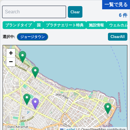
一覧で見る
Search
Clear
6
件
ブランドタイプ
国
プラチナエリート特典
施設情報
ウェルカム
マリオット最新情報
ホテル情報(アジア)
ホテル特典攻略
選択中
:
ClearAll
ジョージタウン
＜
＞
1 - 6 件 / 全 6 件
+
並び替え
:
最低価格目安
開業時期
エリア
地域
−
コートヤード・ペナン
現代の旅行者のためにデザインされた、ジョージタウンでの滞在
に最適なペナンのホテルです。
マレーシア
ジョージタウン
最低価格目安:￥
380 MYR
情報サイト:milogging
開業:2020年
Marriott Bonvoyで価格をみる
プラチナエリート特典：
ウェルカムギフト朝食選択可,ラウンジアクセス有
（ラウンジ設置ホテルのみ）,客室アップグレード有（スイート含む）※ラウ
ンジ有の場合「ラウンジ朝食」固定,アフタヌーンティー無料（週末）
その他情報：
ジョージタウン世界遺産地区,アンティーク地図展示
Leaflet
|
© OpenStreetMap contributors