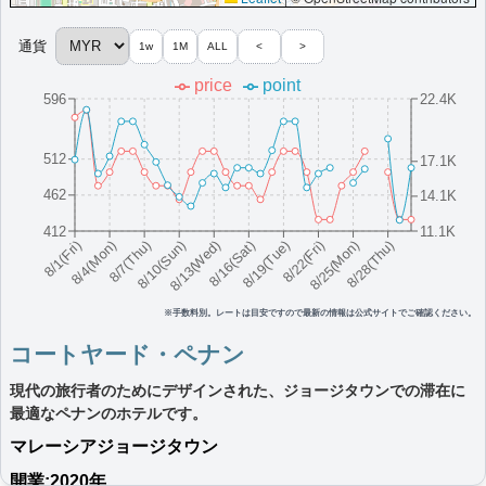
More...
通貨
1w
1M
ALL
<
>
マカリスター・マンション・ジョージタウ
price
point
596
22.4K
ン・ア・メンバー・オブ・デザインホテル
ズ
512
17.1K
洗練されたデザインと豪華な設備を備えた、デザインホテルズ™
のメンバーであるジョージタウンのブティック宿泊施設です。
462
14.1K
マレーシア
ジョージタウン
412
11.1K
最低価格目安:￥
718 MYR
情報サイト:ameblo
開業:2016年
8/16(Sat)
8/10(Sun)
8/25(Mon)
8/4(Mon)
8/19(Tue)
8/13(Wed)
8/28(Thu)
8/7(Thu)
8/22(Fri)
8/1(Fri)
Marriott Bonvoyで価格をみる
プラチナエリート特典：
ラウンジアクセスなし,客室アップグレードなし（一
部ホテルであり）,プライベートダイニング・シェフテーブル
※手数料別。レートは目安ですので最新の情報は公式サイトでご確認ください。
その他情報：
コロニアル建築,秘密のスピークイージーバー
コートヤード・ペナン
More...
現代の旅行者のためにデザインされた、ジョージタウンでの滞在に
ザ・プレステージ・ホテル・ア・メンバ
最適なペナンのホテルです。
マレーシア
ー・オブ・デザインホテルズ
ジョージタウン
ペナンのユネスコ世界遺産地区に位置し、モダンなコロニアル風
開業:2020年