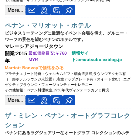
その他情報：
キッチン付き3LDK,ビジネスラウンジ24時間利用可
More...
ペナン・マリオット・ホテル
ビジネスミーティングに最適なイベント会場を備え、グルニー・
ワーフの景色を望むペナンのホテルです。
マレーシア
ジョージタウン
最低価格目安:￥
760
情報サイ
開業:2015
MYR
ト:omoutsubo.exblog.jp
年
Marriott Bonvoyで価格をみる
プラチナエリート特典：
ウェルカムギフト朝食選択可,ラウンジアクセス有
（一部ホテルラウンジ未設置）,客室アップグレード有（スイート含む）,エグ
ゼクティブラウンジ・フュージョンティーセレモニー
その他情報：
ペナン料理教室,1950年代ヴィンテージカフェ再現
More...
ザ・ミレン・ペナン・オートグラフコレク
ション
ペナンにあるラグジュアリーなオートグラフ コレクションのホテ