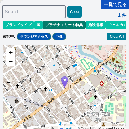
一覧で見る
Search
Clear
1
件
ブランドタイプ
国
プラチナエリート特典
施設情報
ウェルカム
マリオット最新情報
ホテル情報(アジア)
ホテル特典攻略
選択中
:
ClearAll
ラウンジアクセス
花蓮
＜
＞
1 - 1 件 / 全 1 件
+
並び替え
:
最低価格目安
開業時期
エリア
地域
−
ルメリディアン・花蓮リゾート
花蓮に位置するル・メリディアン・リゾートです。洗練されたデ
ザインと豊かな自然が調和した高級リゾートです。
台湾
花蓮
最低価格目安:￥
7,644
情報サイ
開業:2023
TWD
ト:itravelblog.net
年
Marriott Bonvoyで価格をみる
プラチナエリート特典：
ウェルカムギフト朝食選択可,ラウンジアクセス有,客
室アップグレード有（スイート含む）,クラブラウンジでのイブニングカクテ
ル提供
Leaflet
|
© OpenStreetMap contributors