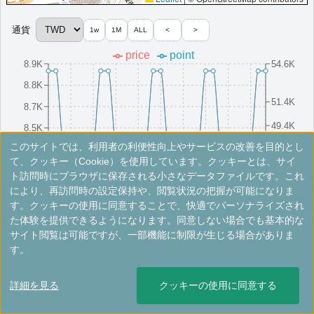
その他情報：
海辺に位置,インフィニティプール,アート志向のデザイン
More...
通貨
1w
1M
ALL
<
>
price
point
8.9K
54.6K
＜
＞
1 - 1 件 / 全 1 件
8.8K
51.4K
8.7K
49.4K
8.5K
このサイトでは、利用者の利便性向上やサービスの改善を目的とし
8.3K
47.4K
8/16(Sat)
8/10(Sun)
8/25(Mon)
8/4(Mon)
8/19(Tue)
8/13(Wed)
8/28(Thu)
8/7(Thu)
8/22(Fri)
8/1(Fri)
て、クッキー（Cookie）を使用しています。クッキーとは、サイ
ト訪問時にブラウザに保存される小さなデータファイルです。これ
により、再訪問時の設定保持や、閲覧状況の把握が可能になりま
※手数料別。レートは目安ですので最新の情報は公式サイトでご確認ください。
す。クッキーの使用に同意することで、快適でパーソナライズされ
た体験を提供できるようになります。同意しない場合でも基本的な
ルメリディアン・花蓮リゾート
サイト閲覧は可能ですが、一部機能に制限が生じる場合がありま
す。
花蓮に位置するル・メリディアン・リゾートです。洗練されたデザ
インと豊かな自然が調和した高級リゾートです。
詳細を見る
クッキーの使用に同意する
台湾
花蓮
開業:2023年