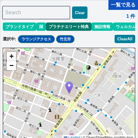
一覧で見る
Search
Clear
1
件
ブランドタイプ
国
プラチナエリート特典
施設情報
ウェルカム
マリオット最新情報
ホテル情報(アジア)
ホテル特典攻略
選択中
:
ClearAll
ラウンジアクセス
竹北市
＜
＞
1 - 1 件 / 全 1 件
+
並び替え
:
最低価格目安
開業時期
エリア
地域
−
シェラトン・新竹ホテル
台湾で2番目の規模を誇るホテルです。770室、11バンケットルー
ム、10会議室を備えております。
台湾
竹北市
最低価格目安:￥
5,510 TWD
情報サイト:note.com
開業:2015年
Marriott Bonvoyで価格をみる
プラチナエリート特典：
ウェルカムギフト朝食選択可,ラウンジアクセス有
（ラウンジ未設置の一部ホテルでは代替サービス提供有）,客室アップグレー
ド有（スイート含む）,クラブラウンジでのイブニングカクテル提供
Leaflet
|
© OpenStreetMap contributors
More...