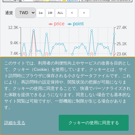
通貨
1w
1M
ALL
<
>
＜
＞
1 - 1 件 / 全 1 件
price
point
12.3K
27.4K
9.4K
25.1K
7.4K
23.6K
このサイトでは、利用者の利便性向上やサービスの改善を目的とし
5.4K
22.1K
8/16(Sat)
8/10(Sun)
8/25(Mon)
8/4(Mon)
8/19(Tue)
8/13(Wed)
8/28(Thu)
8/7(Thu)
8/22(Fri)
8/1(Fri)
て、クッキー（Cookie）を使用しています。クッキーとは、サイ
ト訪問時にブラウザに保存される小さなデータファイルです。これ
により、再訪問時の設定保持や、閲覧状況の把握が可能になりま
※手数料別。レートは目安ですので最新の情報は公式サイトでご確認ください。
す。クッキーの使用に同意することで、快適でパーソナライズされ
た体験を提供できるようになります。同意しない場合でも基本的な
シェラトン・新竹ホテル
サイト閲覧は可能ですが、一部機能に制限が生じる場合がありま
す。
台湾で2番目の規模を誇るホテルです。770室、11バンケットルー
ム、10会議室を備えております。
詳細を見る
クッキーの使用に同意する
台湾
竹北市
開業:2015年