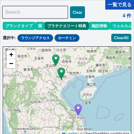
一覧で見る
Search
Clear
4
件
ブランドタイプ
国
プラチナエリート特典
施設情報
ウェルカム
マリオット最新情報
ホテル情報(アジア)
ホテル特典攻略
選択中
:
ClearAll
ラウンジアクセス
ホーチミン
＜
＞
1 - 4 件 / 全 4 件
+
並び替え
:
最低価格目安
開業時期
エリア
地域
−
シェラトングランド・ダナンリゾート＆コ
ンベンションセンター
極上のリラクゼーションを提供するリゾートで、心身ともに癒さ
れる滞在を。
ベトナム
ホーチミン
最低価格目安:￥
3,182,500
情報サイ
開業:2018
VND
ト:shingosakata.com
年
Marriott Bonvoyで価格をみる
プラチナエリート特典：
ウェルカムギフト朝食選択可,ラウンジアクセス有
Leaflet
|
© OpenStreetMap contributors