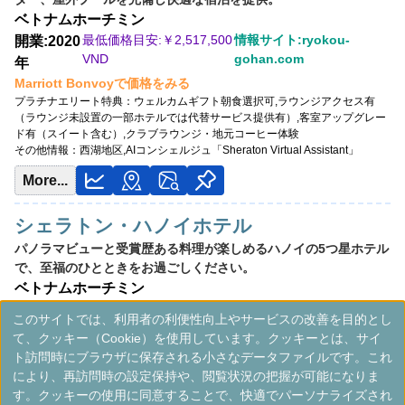
ベトナム
ホーチミン
開業:2018年
最低価格目安:￥
2,517,500
情報サイト:ryokou-
開業:2020
最低価格目安:￥
3,182,500 VND
VND
gohan.com
年
情報サイト:shingosakata.com
Marriott Bonvoyで価格をみる
Marriott Bonvoyで価格をみる
プラチナエリート特典：
ウェルカムギフト朝食選択可,ラウンジアクセス有
プラチナエリート特典：
ウェルカムギフト朝食選択可,ラウンジアクセス有（ラ
（ラウンジ未設置の一部ホテルでは代替サービス提供有）,客室アップグレー
ウンジ未設置の一部ホテルでは代替サービス提供有）,客室アップグレード有
ド有（スイート含む）,クラブラウンジ・地元コーヒー体験
（スイート含む）,クラブラウンジ・マリンアクティビティ割引
その他情報：
西湖地区,AIコンシェルジュ「Sheraton Virtual Assistant」
その他情報：
250mインフィニティプール,ドローン空撮サービス
More...
シェラトン・ハノイホテル
パノラマビューと受賞歴ある料理が楽しめるハノイの5つ星ホテル
で、至福のひとときをお過ごしください。
ベトナム
ホーチミン
最低価格目安:￥
3,420,000
情報サイ
開業:1999
このサイトでは、利用者の利便性向上やサービスの改善を目的とし
VND
ト:halohalo.space
年
て、クッキー（Cookie）を使用しています。クッキーとは、サイ
Marriott Bonvoyで価格をみる
ト訪問時にブラウザに保存される小さなデータファイルです。これ
プラチナエリート特典：
ウェルカムギフト朝食選択可,ラウンジアクセス有
により、再訪問時の設定保持や、閲覧状況の把握が可能になりま
（ラウンジ未設置の一部ホテルでは代替サービス提供有）,客室アップグレー
す。クッキーの使用に同意することで、快適でパーソナライズされ
ド有（スイート含む）,クラブラウンジ・伝統工芸デモンストレーション