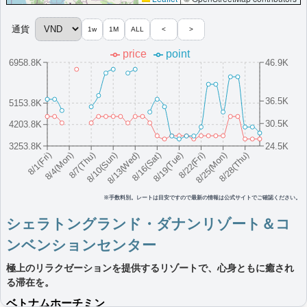
（ラウンジ未設置の一部ホテルでは代替サービス提供有）,客室アップグレー
ド有（スイート含む）,クラブラウンジ・マリンアクティビティ割引
その他情報：
250mインフィニティプール,ドローン空撮サービス
通貨
1w
1M
ALL
<
>
More...
price
point
6958.8K
46.9K
フォーポイントバイシェラトン・ハギアン
ベトナム・ハザンのフォーポイント・バイ・シェラトンで、快適
36.5K
5153.8K
な客室とモダンな設備をお楽しみください。
30.5K
4203.8K
ベトナム
ホーチミン
最低価格目安:￥
1,140,000
情報サイ
3253.8K
24.5K
開業:2024
8/16(Sat)
8/10(Sun)
8/25(Mon)
8/4(Mon)
8/19(Tue)
8/13(Wed)
8/28(Thu)
8/7(Thu)
8/22(Fri)
8/1(Fri)
VND
ト:tripadvisor
年
Marriott Bonvoyで価格をみる
プラチナエリート特典：
ウェルカムギフト朝食選択可,ラウンジアクセス有
※手数料別。レートは目安ですので最新の情報は公式サイトでご確認ください。
（ラウンジ設置ホテルのみ）,客室アップグレード有（スイート含む）
その他情報：
山岳少数民族文化体験,ライステラス展望カフェ
シェラトングランド・ダナンリゾート＆コ
More...
ンベンションセンター
極上のリラクゼーションを提供するリゾートで、心身ともに癒され
シェラトン・ハノイ・ウエスト
る滞在を。
ハノイのモダンなホテル。スパ、レストラン、フィットネスセン
ベトナム
ホーチミン
ター、屋外プールを完備し快適な宿泊を提供。