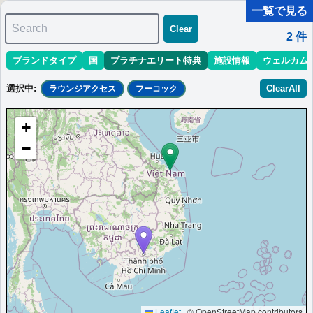
一覧で見る
Search
Clear
2
件
ブランドタイプ
国
プラチナエリート特典
施設情報
ウェルカム
マリオット最新情報
ホテル情報(アジア)
ホテル特典攻略
選択中
:
ClearAll
ラウンジアクセス
フーコック
＜
＞
1 - 2 件 / 全 2 件
+
並び替え
:
最低価格目安
開業時期
エリア
地域
−
ルネッサンス・リバーサイド・ホテル・サ
イゴン
ホーチミン市1区の個性的な宿泊施設。独自のサービスと5つ星の
贅沢な空間が魅力。
ベトナム
フーコック
最低価格目安:
情報サイ
開業:1999
￥
3,325,000 VND
ト:arakokihocance.com
年
Marriott Bonvoyで価格をみる
プラチナエリート特典：
ウェルカムギフト朝食選択可,ラウンジアクセス有
Leaflet
|
© OpenStreetMap contributors