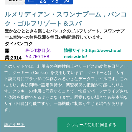
ルメリディアン・スワンナプーム，バンコ
ク・ゴルフリゾート＆スパ
豊かなひとときを楽しむバンコクのゴルフリゾート。スワンナプ
ーム空港への無料送迎を毎日24時間運行しています。
タイ
バンコク
最低価格目安:
情報サイト:https://www.hotel-
開
￥
4,750 THB
review.info/
業:2014
年
このサイトでは、利用者の利便性向上やサービスの改善を目的とし
Marriott Bonvoyで価格をみる
て、クッキー（Cookie）を使用しています。クッキーとは、サイ
プラチナエリート特典：
ウェルカムギフト朝食選択可,ラウンジアクセス有,客
ト訪問時にブラウザに保存される小さなデータファイルです。これ
室アップグレード有（スイート含む）,Summit Windmill Golf Clubでの割引特
により、再訪問時の設定保持や、閲覧状況の把握が可能になりま
典（宿泊者限定）
す。クッキーの使用に同意することで、快適でパーソナライズされ
その他情報：
18ホールゴルフコース直結,アーティストインレジデンスプログ
た体験を提供できるようになります。同意しない場合でも基本的な
ラム,サンセットヨガ
サイト閲覧は可能ですが、一部機能に制限が生じる場合がありま
More...
す。
詳細を見る
クッキーの使用に同意する
＜
＞
1 - 10 件 / 全 19 件