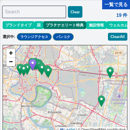
一覧で見る
Search
Clear
19
件
ブランドタイプ
国
プラチナエリート特典
施設情報
ウェルカム
マリオット最新情報
ホテル情報(アジア)
ホテル特典攻略
選択中
:
ClearAll
ラウンジアクセス
バンコク
＜
＞
1 - 10 件 / 全 19 件
+
並び替え
:
最低価格目安
開業時期
エリア
地域
−
ホテル・ミューズ・バンコク・オートグラ
フ・コレクション
Discover a haven of sophistication indulgence and unique
character at our five-star Bangkok hotel.
タイ
バンコク
最低価格目安:￥
3,563 THB
情報サイト:4travel
開業:2011年
Marriott Bonvoyで価格をみる
プラチナエリート特典：
ウェルカムギフト朝食選択可,ラウンジアクセス有
（ラウンジ設置ホテルのみ）,客室アップグレード有（スイート含む）,The
Speakeasyラウンジ終日利用,アフタヌーンティー無料
Leaflet
|
© OpenStreetMap contributors