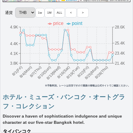
その他情報：
高層階ジャズラウンジ,1920年代テーマの内装,シガーラウンジ
完備
通貨
1w
1M
ALL
<
>
More...
price
point
4.9K
28.6K
マディパイディ・バンコク、オートグラフ
コレクション
25.4K
4.4K
お洒落で活気あるトンロー地区から徒歩ですぐのバンコク、スク
23.4K
4.1K
ンビット中心部に位置するホテル
3.8K
21.4K
タイ
バンコク
8/16(Sat)
8/10(Sun)
8/25(Mon)
8/4(Mon)
8/19(Tue)
8/13(Wed)
8/28(Thu)
8/7(Thu)
8/22(Fri)
8/1(Fri)
最低価格目安:￥
5,699
情報サイト:The
開業:2023年3
THB
MileLion
月
Marriott Bonvoyで価格をみる
※手数料別。レートは目安ですので最新の情報は公式サイトでご確認ください。
プラチナエリート特典：
ウェルカムギフト朝食選択可,ラウンジアクセス有
ホテル・ミューズ・バンコク・オートグラ
（ラウンジ設置ホテルのみ）,客室アップグレード有（スイート含む）,ウェル
カムチャンパカティー,タイシルク体験
フ・コレクション
その他情報：
タイ伝統工芸ワークショップ,ローカルアートギャラリー,伝統楽
器演奏体験
Discover a haven of sophistication indulgence and unique
More...
character at our five-star Bangkok hotel.
タイ
バンコク