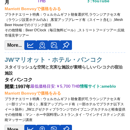
THB
ト:YouTube
月
Marriott Bonvoyで価格をみる
プラチナエリート特典：
ウェルカムギフト朝食選択可,ラウンジアクセス有
（ラウンジ設置ホテルのみ）,客室アップグレード有（スイート含む）,Mesh
Beer Houseでのドリンク提供
その他情報：
Beer O'Clock（毎日無料ビール）,ストリートフードツアー,伝統
市場見学ツアー
More...
JWマリオット・ホテル・バンコク
スタイリッシュな空間と充実な施設が素晴らしいバンコクの宿泊
施設
タイ
バンコク
最低価格目安:￥
5,700 THB
情報サイト:ameblo
開業:1997年
Marriott Bonvoyで価格をみる
プラチナエリート特典：
ウェルカムギフト朝食選択可,ラウンジアクセス有
（一部リゾート除く）,客室アップグレード有（一部ホテルでプラチナ以下ス
イート除外）,JWエグゼクティブラウンジでのイブニングカクテルと軽食提供
その他情報：
マン・ホー中国料理レストラン,タイ・ワインテイスティング,伝
統マッサージ講座
More...