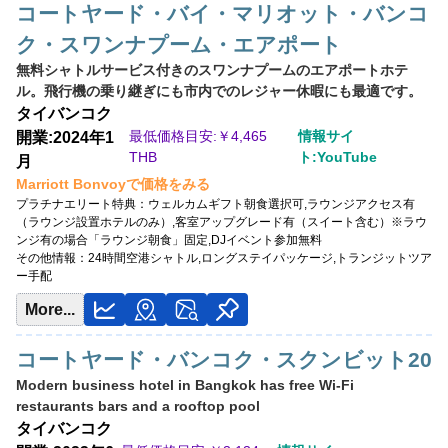
コートヤード・バイ・マリオット・バンコ
開業:2011年
ク・スワンナプーム・エアポート
最低価格目安:￥
3,563 THB
情報サイト:4travel
無料シャトルサービス付きのスワンナプームのエアポートホテ
ル。飛行機の乗り継ぎにも市内でのレジャー休暇にも最適です。
Marriott Bonvoyで価格をみる
タイ
バンコク
プラチナエリート特典：
ウェルカムギフト朝食選択可,ラウンジアクセス有（ラ
最低価格目安:￥
4,465
情報サイ
開業:2024年1
ウンジ設置ホテルのみ）,客室アップグレード有（スイート含む）,The
THB
ト:YouTube
月
Speakeasyラウンジ終日利用,アフタヌーンティー無料
Marriott Bonvoyで価格をみる
その他情報：
高層階ジャズラウンジ,1920年代テーマの内装,シガーラウンジ完備
プラチナエリート特典：
ウェルカムギフト朝食選択可,ラウンジアクセス有
（ラウンジ設置ホテルのみ）,客室アップグレード有（スイート含む）※ラウ
ンジ有の場合「ラウンジ朝食」固定,DJイベント参加無料
その他情報：
24時間空港シャトル,ロングステイパッケージ,トランジットツア
ー手配
More...
コートヤード・バンコク・スクンビット20
Modern business hotel in Bangkok has free Wi-Fi
restaurants bars and a rooftop pool
タイ
バンコク