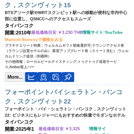
ク，スクンヴィット15
BTSアソーク駅やMRTスクンビット駅への移動が便利な市内中心
部に位置し、QSNCCへのアクセスもスムーズ
タイ
バンコク
最低価格目安:￥
3,230 THB
情報サイト:YouTube
開業:2010年
Marriott Bonvoyで価格をみる
プラチナエリート特典：
ウェルカムギフト朝食選択可,ラウンジアクセス有
（ラウンジ設置ホテルのみ）,客室アップグレード有（スイート含む）,ウェル
カムドリンク提供（到着時）
その他情報：
ローカルビールテイスティング,トゥクトゥク送迎サービ
ス,Ambar屋上バー
More...
フォーポイントバイシェラトン・バンコ
ク，スクンヴィット22
フォーポイント・バイ・シェラトン・バンコク，スクンヴィット
22: ビジネスにもレジャーにもおすすめの快適でモダンなホテル
タイ
バンコク
最低価格目安:￥
3,325
情報サイ
開業:2025年1