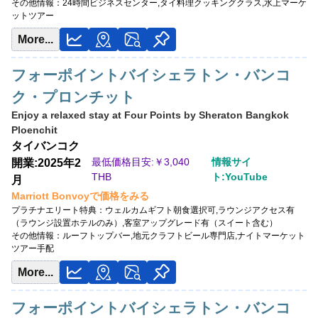
その他情報：
24時間ビジネスセンター,タイ料理クッキングクラス,水上マーケ
ットツアー
More...
フォーポイントバイシェラトン・バンコ
ク・プロンチット
Enjoy a relaxed stay at Four Points by Sheraton Bangkok
Ploenchit
タイ
バンコク
最低価格目安:￥
3,040
情報サイ
開業:2025年2
THB
ト:YouTube
月
Marriott Bonvoyで価格をみる
プラチナエリート特典：
ウェルカムギフト朝食選択可,ラウンジアクセス有
（ラウンジ設置ホテルのみ）,客室アップグレード有（スイート含む）
その他情報：
ルーフトップバー,地元クラフトビール専門店,ナイトマーケット
ツアー手配
More...
フォーポイントバイシェラトン・バンコ