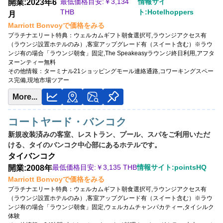
最低価格目安:￥
3,134
情報サイ
開業:2023年6
THB
ト:Hotelhoppers
月
Marriott Bonvoyで価格をみる
プラチナエリート特典：
ウェルカムギフト朝食選択可,ラウンジアクセス有
（ラウンジ設置ホテルのみ）,客室アップグレード有（スイート含む）※ラウ
ンジ有の場合「ラウンジ朝食」固定,The Speakeasyラウンジ終日利用,アフタ
ヌーンティー無料
その他情報：
ターミナル21ショッピングモール連絡通路,コワーキングスペー
ス完備,現地市場ツアー
More...
コートヤード・バンコク
新規改装済みの客室、レストラン、プール、スパをご利用いただ
ける、タイのバンコク中心部にあるホテルです。
タイ
バンコク
最低価格目安:￥
3,135 THB
情報サイト:pointsHQ
開業:2008年
Marriott Bonvoyで価格をみる
プラチナエリート特典：
ウェルカムギフト朝食選択可,ラウンジアクセス有
（ラウンジ設置ホテルのみ）,客室アップグレード有（スイート含む）※ラウ
ンジ有の場合「ラウンジ朝食」固定,ウェルカムチャンパカティー,タイシルク
体験