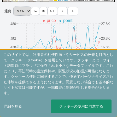
その他情報：
サラワク川沿い,展望プール
More...
通貨
1w
1M
ALL
<
>
price
point
480
27.8K
＜
＞
1 - 1 件 / 全 1 件
20.8K
453
16.8K
438
このサイトでは、利用者の利便性向上やサービスの改善を目的とし
423
12.8K
8/16(Sat)
8/10(Sun)
8/25(Mon)
8/4(Mon)
8/19(Tue)
8/13(Wed)
8/28(Thu)
8/7(Thu)
8/22(Fri)
8/1(Fri)
て、クッキー（Cookie）を使用しています。クッキーとは、サイ
ト訪問時にブラウザに保存される小さなデータファイルです。これ
により、再訪問時の設定保持や、閲覧状況の把握が可能になりま
※手数料別。レートは目安ですので最新の情報は公式サイトでご確認ください。
す。クッキーの使用に同意することで、快適でパーソナライズされ
た体験を提供できるようになります。同意しない場合でも基本的な
シェラトン・クチン・ホテル
サイト閲覧は可能ですが、一部機能に制限が生じる場合がありま
す。
クチン市内に位置するモダンなホテルで、アイコニックなカーブデ
ザインの外観が特徴的。広々とした客室と最新の設備が魅力です。
詳細を見る
クッキーの使用に同意する
マレーシア
クチン
開業:2001年