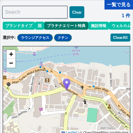
一覧で見る
Search
Clear
1
件
ブランドタイプ
国
プラチナエリート特典
施設情報
ウェルカム
マリオット最新情報
ホテル情報(アジア)
ホテル特典攻略
選択中
:
ClearAll
ラウンジアクセス
クチン
＜
＞
1 - 1 件 / 全 1 件
+
並び替え
:
最低価格目安
開業時期
エリア
地域
−
シェラトン・クチン・ホテル
クチン市内に位置するモダンなホテルで、アイコニックなカーブ
デザインの外観が特徴的。広々とした客室と最新の設備が魅力で
す。
マレーシア
クチン
最低価格目安:￥
466 MYR
情報サイト:YouTube
開業:2001年
Marriott Bonvoyで価格をみる
プラチナエリート特典：
ウェルカムギフト朝食選択可,ラウンジアクセス有
（ラウンジ未設置の一部ホテルでは代替サービス提供有）,客室アップグレー
ド有（スイート含む）,クラブラウンジ
Leaflet
|
© OpenStreetMap contributors