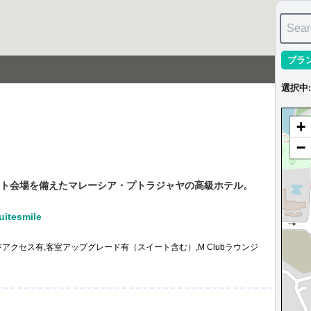
Sear
ブラ
選択中
:
+
−
ト会場を備えたマレーシア・プトラジャヤの高級ホテル。
tesmile
アクセス有,客室アップグレード有（スイート含む）,M Clubラウンジ