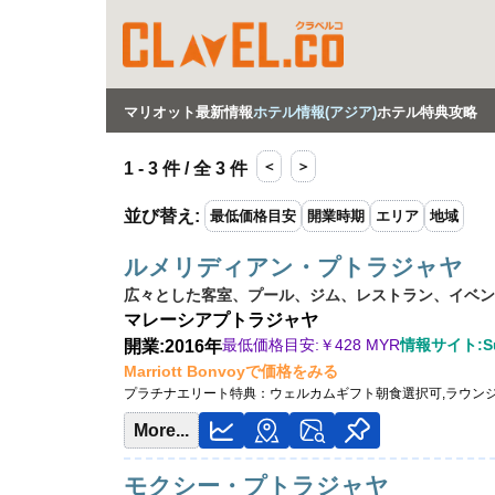
マリオット最新情報
ホテル情報(アジア)
ホテル特典攻略
＜
＞
1 - 3 件 / 全 3 件
並び替え
:
最低価格目安
開業時期
エリア
地域
ルメリディアン・プトラジャヤ
広々とした客室、プール、ジム、レストラン、イベン
マレーシア
プトラジャヤ
最低価格目安:￥
428 MYR
情報サイト:Sui
開業:2016年
Marriott Bonvoyで価格をみる
プラチナエリート特典：
ウェルカムギフト朝食選択可,ラウンジ
More...
モクシー・プトラジャヤ