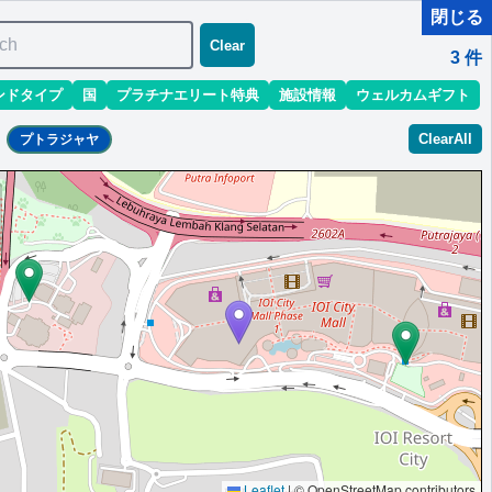
閉じる
ch
Clear
3
件
ンドタイプ
国
プラチナエリート特典
施設情報
ウェルカムギフト
ClearAll
プトラジャヤ
Leaflet
|
© OpenStreetMap contributors