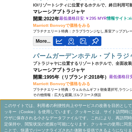
IOIリゾートシティに位置するホテルで、終日利用
マレーシア
プトラジャヤ
最低価格目安:￥
295 MYR
情報サイト:ris
開業:2022年
Marriott Bonvoyで価格をみる
プラチナエリート特典：
クラブラウンジなし,客室アップグレ
More...
パームガーデンホテル・プトラジ
プトラジャヤに位置するリゾートホテルで、全面改装
マレーシア
プトラジャヤ
最低価格目安
開業:1995年（リブランド:2018年）
Marriott Bonvoyで価格をみる
プラチナエリート特典：
ウェルカムギフト朝食選択可,ラウン
その他情報：
広大な庭園,ゴルフコース併設
More...
このサイトでは、利用者の利便性向上やサービスの改善を目的として
ッキー（Cookie）を使用しています。クッキーとは、サイト訪問時
ウザに保存される小さなデータファイルです。これにより、再訪問時
定保持や、閲覧状況の把握が可能になります。クッキーの使用に同意
＜
＞
1 - 3 件 / 全 3 件
ことで、快適でパーソナライズされた体験を提供できるようになりま