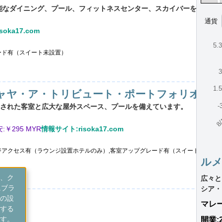
可能なダイニング、プール、フィットネスセンター、スカイバーを完備。
通貨
oka17.com
5.
ード有（スイート未設置）
1.
ャヤ・ア・トリビュート・ポートフォリオ・ホ
-
された客室と広大な屋外スペース、プールを備えています。
8/
:￥
295 MYR
情報サイト:risoka17.com
ジアクセス有（ラウンジ設置ホテルのみ）,客室アップグレード有（スイート含む）,
ル
、ク
広々と
にブラ
シア・
の設
マレ
する
す。
開業: