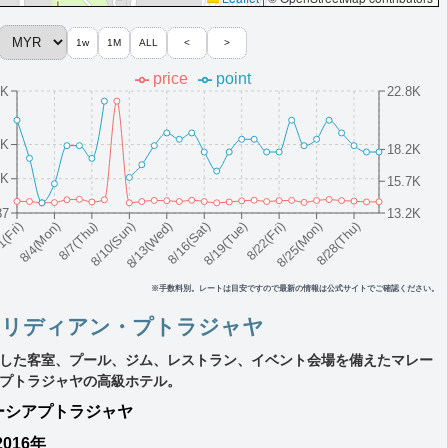
1w
1M
ALL
<
>
price
point
3K
22.8K
3K
18.2K
5K
15.7K
テル
37
13.2K
8/10(Sun)
8/19(Tue)
8/28(Thu)
8/7(Thu)
8/16(Sat)
8/25(Mon)
8/4(Mon)
8/13(Wed)
8/22(Fri)
1(Fri)
※手数料別。レートは目安ですので最新の情報は公式サイトでご確認ください。
ゴルフコース割引（隣接TPC）
メリディアン・プトラジャヤ
した客室、プール、ジム、レストラン、イベント会場を備えたマレー
プトラジャヤの高級ホテル。
ーシア
プトラジャヤ
2016年