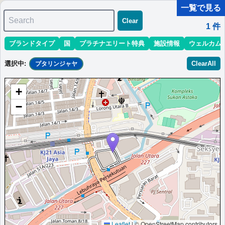
一覧で見る
Search
Clear
1
件
ブランドタイプ
国
プラチナエリート特典
施設情報
ウェルカム
マリオット最新情報
ホテル情報(アジア)
ホテル特典攻略
選択中
:
ClearAll
プタリンジャヤ
＜
＞
1 - 1 件 / 全 1 件
+
並び替え
:
最低価格目安
開業時期
エリア
地域
−
シェラトン・ペタリンジャヤホテル
豪華な客室、ホテル内レストラン、屋上プールを備えたペタリン
ジャヤのモダンな5つ星ホテル。
マレーシア
プタリンジャヤ
最低価格目安:￥
342 MYR
情報サイト:Suitesmile
開業:2017年
Marriott Bonvoyで価格をみる
プラチナエリート特典：
ウェルカムギフト朝食選択可,ラウンジアクセス有
（ラウンジ未設置の一部ホテルでは代替サービス提供有）,客室アップグレー
ド有（スイート含む）
その他情報：
屋上プール,展望レストラン
Leaflet
|
© OpenStreetMap contributors