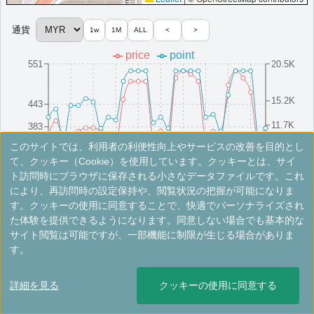
More...
通貨
1w
1M
ALL
<
>
price
point
＜
＞
1 - 1 件 / 全 1 件
551
20.5K
15.2K
443
11.7K
383
このサイトでは、利用者の利便性向上やサービスの改善を目的とし
323
8.2K
8/16(Sat)
8/10(Sun)
8/25(Mon)
8/4(Mon)
8/19(Tue)
8/13(Wed)
8/28(Thu)
8/7(Thu)
8/22(Fri)
8/1(Fri)
て、クッキー（Cookie）を使用しています。クッキーとは、サイ
ト訪問時にブラウザに保存される小さなデータファイルです。これ
により、再訪問時の設定保持や、閲覧状況の把握が可能になりま
※手数料別。レートは目安ですので最新の情報は公式サイトでご確認ください。
す。クッキーの使用に同意することで、快適でパーソナライズされ
た体験を提供できるようになります。同意しない場合でも基本的な
シェラトン・ペタリンジャヤホテル
サイト閲覧は可能ですが、一部機能に制限が生じる場合がありま
す。
豪華な客室、ホテル内レストラン、屋上プールを備えたペタリンジ
ャヤのモダンな5つ星ホテル。
詳細を見る
クッキーの使用に同意する
マレーシア
プタリンジャヤ
開業:2017年