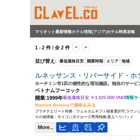
マリオット最新情報
ホテル情報(アジア)
ホテル特典攻略
＜
＞
1 - 2 件 / 全 2 件
並び替え
:
最低価格目安
開業時期
エリア
地域
ルネッサンス・リバーサイド・ホ
ホーチミン市1区の個性的な宿泊施設。独自のサービ
ベトナム
フーコック
最低価格目安:￥
3,325,000 VND
情報サイト
開業:1999年
Marriott Bonvoyで価格をみる
プラチナエリート特典：
ウェルカムギフト朝食選択可,ラウン
その他情報：
サイゴン川クルーズ専用桟橋,屋上ヘリパッド
More...