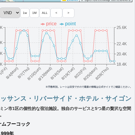
1w
1M
ALL
<
>
price
point
2K
25.6K
8K
22.4K
8K
20.4K
8K
18.4K
8/10(Sun)
8/19(Tue)
8/28(Thu)
8/7(Thu)
8/16(Sat)
8/25(Mon)
8/4(Mon)
8/13(Wed)
8/22(Fri)
1(Fri)
※手数料別。レートは目安ですので最新の情報は公式サイトでご確認ください。
ネッサンス・リバーサイド・ホテル・サイゴン
ミン市1区の個性的な宿泊施設。独自のサービスと5つ星の贅沢な空間
。
ナム
フーコック
1999年