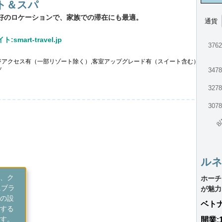
ト＆スパ
好のロケーションで、家族での滞在にも最適。
通貨
:smart-travel.jp
376
ジアクセス有（一部リゾート除く）,客室アップグレード有（スイート含む）
347
プ
327
307
8/
ル
、ク
ホーチ
にブラ
が魅力
の設
ベト
する
す。
開業: