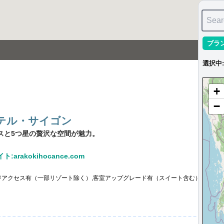
Sear
ブラ
選択中
:
+
−
テル・サイゴン
スと5つ星の贅沢な空間が魅力。
:arakokihocance.com
ジアクセス有（一部リゾート除く）,客室アップグレード有（スイート含む）,Rバー