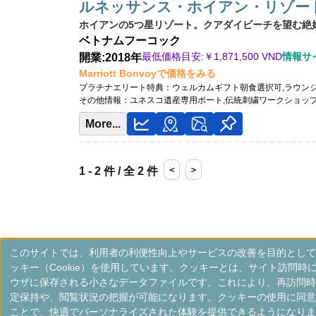
ルネッサンス・ホイアン・リゾー
ホイアンの5つ星リゾート。クアダイビーチを望む絶
ベトナム
フーコック
最低価格目安:￥
1,871,500 VND
情報サイト
開業:2018年
Marriott Bonvoyで価格をみる
プラチナエリート特典：
ウェルカムギフト朝食選択可,ラウン
その他情報：
ユネスコ遺産専用ボート,伝統刺繍ワークショッ
More...
＜
＞
1 - 2 件 / 全 2 件
このサイトでは、利用者の利便性向上やサービスの改善を目的として
ッキー（Cookie）を使用しています。クッキーとは、サイト訪問時
ウザに保存される小さなデータファイルです。これにより、再訪問時
定保持や、閲覧状況の把握が可能になります。クッキーの使用に同意
ことで、快適でパーソナライズされた体験を提供できるようになりま