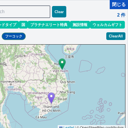
閉じる
ch
Clear
2
件
ンドタイプ
国
プラチナエリート特典
施設情報
ウェルカムギフト
ClearAll
フーコック
・ミックスオロジーカクテル体験
Leaflet
|
© OpenStreetMap contributors