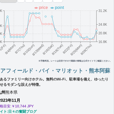
price
point
3K
31.2K
24.8K
9K
20.8K
9K
9K
16.8K
8/10(Sun)
8/19(Tue)
8/28(Thu)
8/7(Thu)
8/16(Sat)
8/25(Mon)
8/4(Mon)
8/13(Wed)
8/22(Fri)
1(Fri)
※手数料別。レートは目安ですので最新の情報は公式サイトでご確認ください。
ェアフィールド・バイ・マリオット・熊本阿蘇
あるファミリー向けホテル。無料のWi-Fi、駐車場を備え、ゆったり
せるモダンな設えが特徴。
九州
熊本県
2023年11月
格目安:￥
10,744 JPY
イト:日々の奮闘ブログ