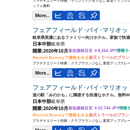
プラチナエリート特典：
ラウンジアクセスなし,客室アップグ
ッフェ無料
More...
フェアフィールド･バイ･マリオッ
岐阜県美濃にあるファミリー向けホテル。家族で快適
日本
中部
岐阜県
最低価格目安:￥
8,264 JPY
情報サイ
開業:2020年10月
Marriott Bonvoyで価格をみる
楽天トラベルのプラン
プラチナエリート特典：
クラブラウンジなし,客室アップグレ
More...
フェアフィールド･バイ･マリオッ
道の駅「みのかも」に隣接する快適なホテル。無料Wi
日本
中部
岐阜県
最低価格目安:￥
10,744 JPY
情報サイ
開業:2020年10月
Marriott Bonvoyで価格をみる
楽天トラベルのプラン
プラチナエリート特典：
クラブラウンジなし,客室アップグレ