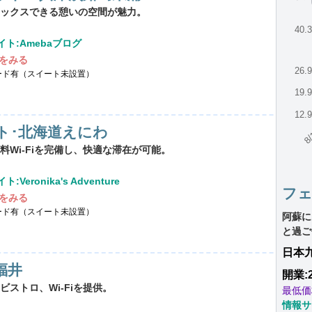
ックスできる憩いの空間が魅力。
40.
ト:Amebaブログ
をみる
26.
ード有（スイート未設置）
19.
12.
8/
ト･北海道えにわ
Wi-Fiを完備し、快適な滞在が可能。
:Veronika's Adventure
フ
をみる
ード有（スイート未設置）
阿蘇に
と過ご
日本
福井
開業:
ストロ、Wi-Fiを提供。
最低価
情報サ