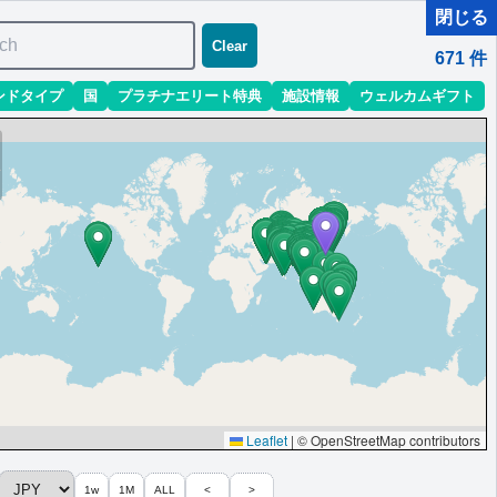
閉じる
ch
Clear
671
件
ンドタイプ
国
プラチナエリート特典
施設情報
ウェルカムギフト
Leaflet
|
© OpenStreetMap contributors
1w
1M
ALL
<
>