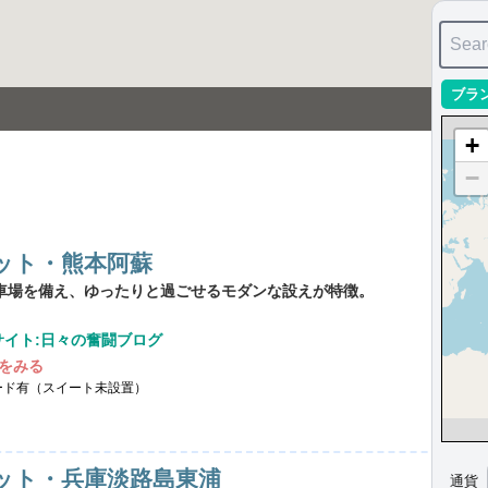
Sear
ブラ
+
−
ット・熊本阿蘇
駐車場を備え、ゆったりと過ごせるモダンな設えが特徴。
サイト:日々の奮闘ブログ
をみる
ード有（スイート未設置）
ット・兵庫淡路島東浦
通貨