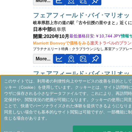
More...
フェアフィールド･バイ･マリオッ
岐阜県郡上市の道の駅「古今伝授の里やまと」近くにあ
日本
中部
岐阜県
最低価格目安:￥
10,744 JPY
情報サイ
開業:2020年10月
Marriott Bonvoyで価格をみる
楽天トラベルのプラン
プラチナエリート特典：
クラブラウンジなし,客室アップグレ
More...
フェアフィールド･バイ･マリオッ
このサイトでは、利用者の利便性向上やサービスの改善を目的として
高山市のお手頃価格のホテル。快適な客室やマーケット
ッキー（Cookie）を使用しています。クッキーとは、サイト訪問時
日本
中部
岐阜県
ウザに保存される小さなデータファイルです。これにより、再訪問時
最低価格目安:￥
8,264 JPY
情報サイト:
開業:2021年8月
定保持や、閲覧状況の把握が可能になります。クッキーの使用に同意
Marriott Bonvoyで価格をみる
楽天トラベルのプラン
ことで、快適でパーソナライズされた体験を提供できるようになりま
プラチナエリート特典：
クラブラウンジなし,客室アップグレ
同意しない場合でも基本的なサイト閲覧は可能ですが、一部機能に制
More...
生じる場合があります。