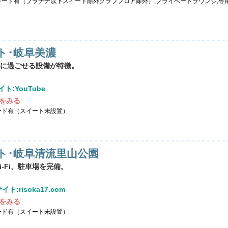
レード有（プラチナ以下スイート除外クラブフロア除外）,プライベートラウンジ,専
ト･岐阜美濃
に過ごせる設備が特徴。
ト:YouTube
をみる
ード有（スイート未設置）
ト･岐阜清流里山公園
-Fi、駐車場を完備。
ト:risoka17.com
をみる
ード有（スイート未設置）