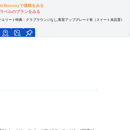
iott Bonvoyで価格をみる
ラベルのプランをみる
朝食」固定
ナエリート特典：
クラブラウンジなし,客室アップグレード有（スイート未設置）