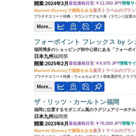
最低価格目安:￥
12,350 JPY
情報サイト
開業:2024年3月
Marriott Bonvoyで価格をみる
楽天トラベルのプラン
プラチナエリート特典：
ラウンジアクセス有（ラウンジ設置ホ
More...
フォーポイント フレックス by 
福岡博多のショッピング街中心部にある「フォーポイン
日本
九州
福岡県
最低価格目安:￥
9,975 JPY
情報サイト:
開業:2025年2月
Marriott Bonvoyで価格をみる
楽天トラベルのプラン
プラチナエリート特典：
ウェルカムギフト朝食選択可,クラブ
More...
ザ・リッツ・カールトン福岡
福岡に位置するモダニズム風のラグジュアリーホテル
日本
九州
福岡県
最低価格目安:￥
76,000 JPY
情報サイ
開業:2023年6月
Marriott Bonvoyで価格をみる
楽天トラベルのプラン