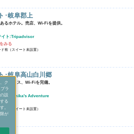
ト･岐阜郡上
るホテル。売店、Wi-Fiを提供。
ト:Tripadvisor
をみる
ード有（スイート未設置）
ト･岐阜高山白川郷
、ク
プレイス、Wi-Fiを完備。
にブラ
の設
Veronika's Adventure
する
をみる
す。
ード有（スイート未設置）
限が