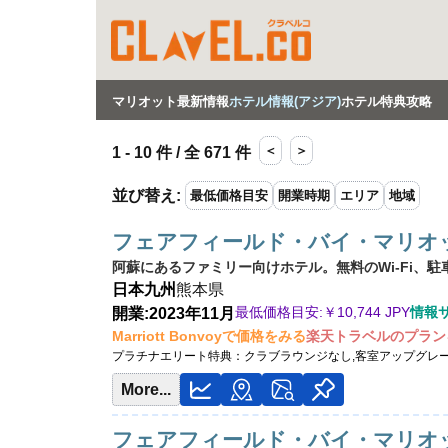
マリオット最新情報
ホテル情報(アジア)
ホテル特典攻略
＜
＞
1 - 10 件 / 全 671 件
並び替え
:
最低価格目安
開業時期
エリア
地域
フェアフィールド・バイ・マリオ
阿蘇にあるファミリー向けホテル。無料のWi-Fi、
日本
九州
熊本県
最低価格目安:￥
10,744 JPY
情報
開業:2023年11月
Marriott Bonvoyで価格をみる
楽天トラベルのプラン
プラチナエリート特典：
クラブラウンジなし,客室アップグレ
More...
フェアフィールド・バイ・マリオ