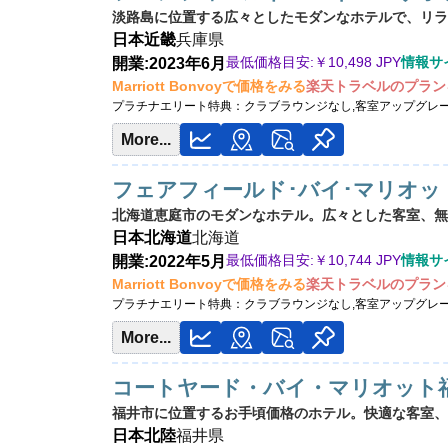
淡路島に位置する広々としたモダンなホテルで、リラ
日本
近畿
兵庫県
最低価格目安:￥
10,498 JPY
情報サイ
開業:2023年6月
Marriott Bonvoyで価格をみる
楽天トラベルのプラン
プラチナエリート特典：
クラブラウンジなし,客室アップグレ
More...
フェアフィールド･バイ･マリオッ
北海道恵庭市のモダンなホテル。広々とした客室、無料
日本
北海道
北海道
最低価格目安:￥
10,744 JPY
情報サイト
開業:2022年5月
Marriott Bonvoyで価格をみる
楽天トラベルのプラン
プラチナエリート特典：
クラブラウンジなし,客室アップグレ
More...
コートヤード・バイ・マリオット
福井市に位置するお手頃価格のホテル。快適な客室、ビ
日本
北陸
福井県