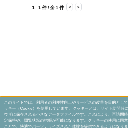
＜
＞
1 - 1 件 / 全 1 件
このサイトでは、利用者の利便性向上やサービスの改善を目的として
ッキー（Cookie）を使用しています。クッキーとは、サイト訪問時
ウザに保存される小さなデータファイルです。これにより、再訪問時
定保持や、閲覧状況の把握が可能になります。クッキーの使用に同意
ことで、快適でパーソナライズされた体験を提供できるようになりま