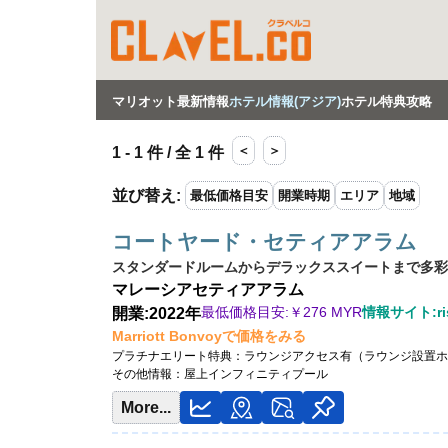
マリオット最新情報
ホテル情報(アジア)
ホテル特典攻略
＜
＞
1 - 1 件 / 全 1 件
並び替え
:
最低価格目安
開業時期
エリア
地域
コートヤード・セティアアラム
スタンダードルームからデラックススイートまで多彩
マレーシア
セティアアラム
最低価格目安:￥
276 MYR
情報サイト:ris
開業:2022年
Marriott Bonvoyで価格をみる
プラチナエリート特典：
ラウンジアクセス有（ラウンジ設置ホ
その他情報：
屋上インフィニティプール
More...