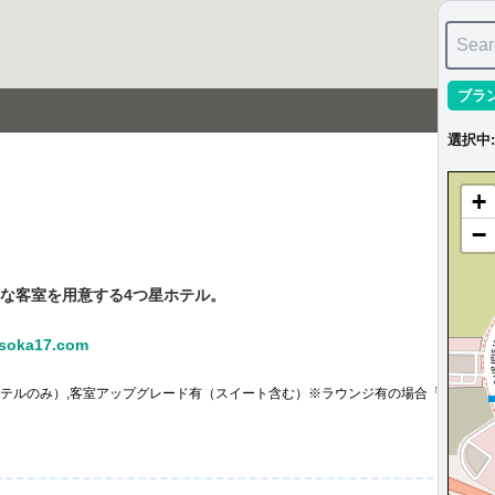
Sear
ブラ
選択中
:
+
−
な客室を用意する4つ星ホテル。
oka17.com
テルのみ）,客室アップグレード有（スイート含む）※ラウンジ有の場合「ラウンジ