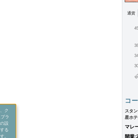
通貨
4
3
3
3
8/
コ
、ク
スタン
にブラ
星ホテ
の設
マレ
する
す。
開業: