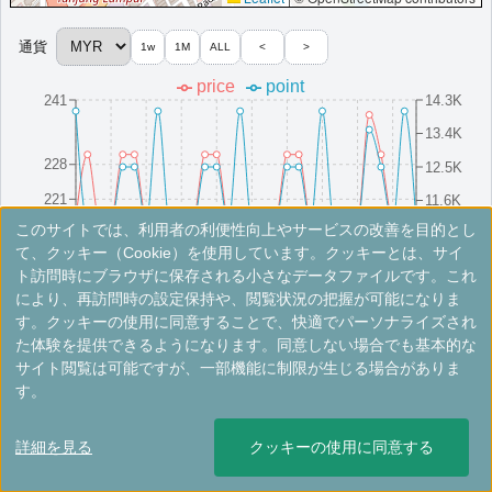
通貨
1w
1M
ALL
<
>
＜
＞
1 - 1 件 / 全 1 件
price
point
241
14.3K
13.4K
228
12.5K
221
11.6K
このサイトでは、利用者の利便性向上やサービスの改善を目的とし
214
10.7K
8/16(Sat)
8/10(Sun)
8/25(Mon)
8/4(Mon)
8/19(Tue)
8/13(Wed)
8/28(Thu)
8/7(Thu)
8/22(Fri)
8/1(Fri)
て、クッキー（Cookie）を使用しています。クッキーとは、サイ
ト訪問時にブラウザに保存される小さなデータファイルです。これ
により、再訪問時の設定保持や、閲覧状況の把握が可能になりま
※手数料別。レートは目安ですので最新の情報は公式サイトでご確認ください。
す。クッキーの使用に同意することで、快適でパーソナライズされ
た体験を提供できるようになります。同意しない場合でも基本的な
ACホテル・クアンタン
サイト閲覧は可能ですが、一部機能に制限が生じる場合がありま
す。
ヨーロッパ風のライフスタイルを提供するホテルで、フィットネス
センターと屋外プールを備えています。
詳細を見る
クッキーの使用に同意する
マレーシア
クアンタン
開業:2022年