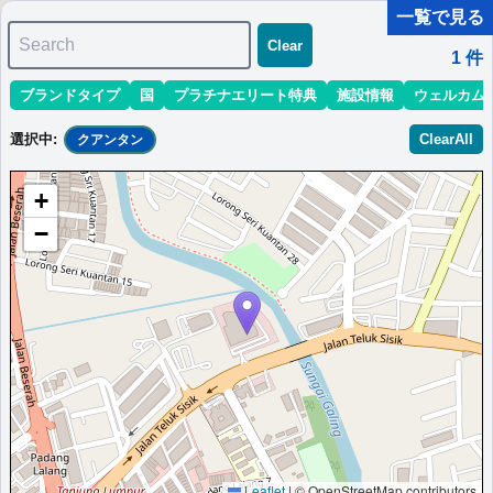
一覧で見る
Search
Clear
1
件
ブランドタイプ
国
プラチナエリート特典
施設情報
ウェルカム
マリオット最新情報
ホテル情報(アジア)
ホテル特典攻略
選択中
:
ClearAll
クアンタン
＜
＞
1 - 1 件 / 全 1 件
+
並び替え
:
最低価格目安
開業時期
エリア
地域
−
ACホテル・クアンタン
ヨーロッパ風のライフスタイルを提供するホテルで、フィットネ
スセンターと屋外プールを備えています。
マレーシア
クアンタン
最低価格目安:￥
233 MYR
情報サイト:Tripadvisor
開業:2022年
Marriott Bonvoyで価格をみる
プラチナエリート特典：
クラブラウンジなし,客室アップグレード有（一部ホ
テルでプラチナ以下スイート対象）,地元コーヒー焙煎体験
More...
Leaflet
|
© OpenStreetMap contributors