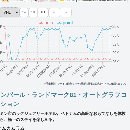
1w
1M
ALL
<
>
price
point
5K
38K
35K
5K
32K
5K
29K
00
26K
8/10(Sun)
8/19(Tue)
8/28(Thu)
8/7(Thu)
8/16(Sat)
8/25(Mon)
8/4(Mon)
8/13(Wed)
8/22(Fri)
1(Fri)
※手数料別。レートは目安ですので最新の情報は公式サイトでご確認ください。
ンパール・ランドマーク81・オートグラフコ
クション
ミン市のラグジュアリーホテル。ベトナムの高級なおもてなしを体験
ら、極上のステイを楽しめる。
ナム
カムラム