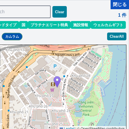
閉じる
ch
Clear
1
件
ンドタイプ
国
プラチナエリート特典
施設情報
ウェルカムギフト
ClearAll
カムラム
スカイデック優先アクセス
Leaflet
|
© OpenStreetMap contributors