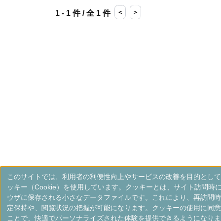
＜
＞
1 - 1 件 / 全 1 件
このサイトでは、利用者の利便性向上やサービスの改善を目的として
ッキー（Cookie）を使用しています。クッキーとは、サイト訪問時
ウザに保存される小さなデータファイルです。これにより、再訪問時
定保持や、閲覧状況の把握が可能になります。クッキーの使用に同意
ことで、快適でパーソナライズされた体験を提供できるようになりま