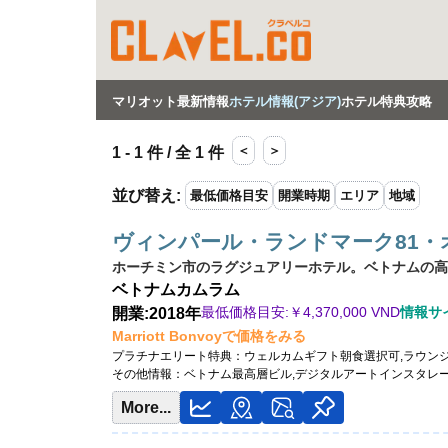
マリオット最新情報
ホテル情報(アジア)
ホテル特典攻略
＜
＞
1 - 1 件 / 全 1 件
並び替え
:
最低価格目安
開業時期
エリア
地域
ヴィンパール・ランドマーク81
ホーチミン市のラグジュアリーホテル。ベトナムの高
ベトナム
カムラム
最低価格目安:￥
4,370,000 VND
情報サイ
開業:2018年
Marriott Bonvoyで価格をみる
プラチナエリート特典：
ウェルカムギフト朝食選択可,ラウン
その他情報：
ベトナム最高層ビル,デジタルアートインスタレ
More...