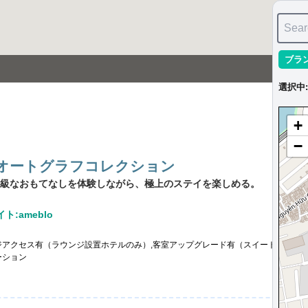
Sear
ブラ
選択中
:
+
−
・オートグラフコレクション
級なおもてなしを体験しながら、極上のステイを楽しめる。
ト:ameblo
ジアクセス有（ラウンジ設置ホテルのみ）,客室アップグレード有（スイート含む）,
ーション