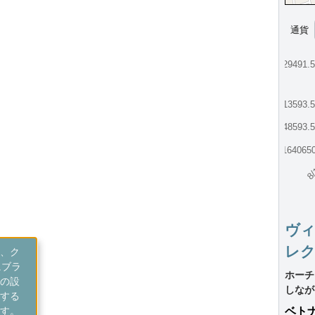
通貨
229491.
113593.
48593.
-164065
8/
ヴィ
レ
、ク
にブラ
ホーチ
の設
しなが
する
す。
ベト