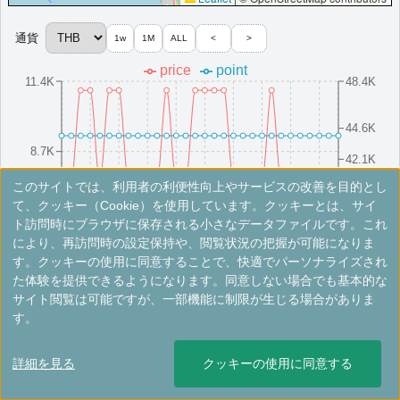
プラチナエリート特典：
ラウンジアクセスなし,客室アップグレードなし（一
部ホテルであり）,またはウェルカムドリンク提供（到着時）
通貨
1w
1M
ALL
<
>
More...
price
point
11.4K
48.4K
ルメリディアン・カオラック・リゾート＆
スパ
44.6K
8.7K
3つの屋外プール、デイスパ、イベント＆ウエディング会場を備
42.1K
え、海の眺望を楽しめるタイ、カオラックのリゾートです。
このサイトでは、利用者の利便性向上やサービスの改善を目的とし
7.2K
39.6K
タイ
カオラック
8/16(Sat)
8/10(Sun)
8/25(Mon)
8/4(Mon)
8/19(Tue)
8/13(Wed)
8/28(Thu)
8/7(Thu)
8/22(Fri)
8/1(Fri)
て、クッキー（Cookie）を使用しています。クッキーとは、サイ
最低価格目安:￥
2,090 THB
情報サイト:ameblo
開業:2019年
ト訪問時にブラウザに保存される小さなデータファイルです。これ
Marriott Bonvoyで価格をみる
により、再訪問時の設定保持や、閲覧状況の把握が可能になりま
プラチナエリート特典：
ウェルカムギフト朝食選択可,ラウンジアクセス有,客
※手数料別。レートは目安ですので最新の情報は公式サイトでご確認ください。
す。クッキーの使用に同意することで、快適でパーソナライズされ
室アップグレード有（スイート含む）,スパ割引20%（宿泊者限定）
た体験を提供できるようになります。同意しない場合でも基本的な
カーサ・デ・ラ・フローラ・カオラック・
More...
サイト閲覧は可能ですが、一部機能に制限が生じる場合がありま
ファンガー・ア・メンバー・オブ・デザイ
す。
ンホテルズ
＜
＞
1 - 2 件 / 全 2 件
詳細を見る
クッキーの使用に同意する
At Casa de La Flora we blend privacy peace beauty nature
comfort together with style.