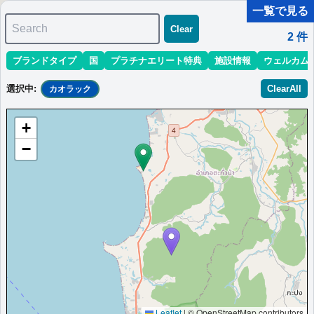
一覧で見る
Search
Clear
2
件
ブランドタイプ
国
プラチナエリート特典
施設情報
ウェルカム
マリオット最新情報
ホテル情報(アジア)
ホテル特典攻略
選択中
:
ClearAll
カオラック
＜
＞
1 - 2 件 / 全 2 件
+
並び替え
:
最低価格目安
開業時期
エリア
地域
−
カーサ・デ・ラ・フローラ・カオラック・
ファンガー・ア・メンバー・オブ・デザイ
ンホテルズ
At Casa de La Flora we blend privacy peace beauty nature
comfort together with style.
タイ
カオラック
最低価格目安:￥
9,900
情報サイト:saku-
開業:2010
THB
bangkok.net
年
Marriott Bonvoyで価格をみる
Leaflet
|
© OpenStreetMap contributors